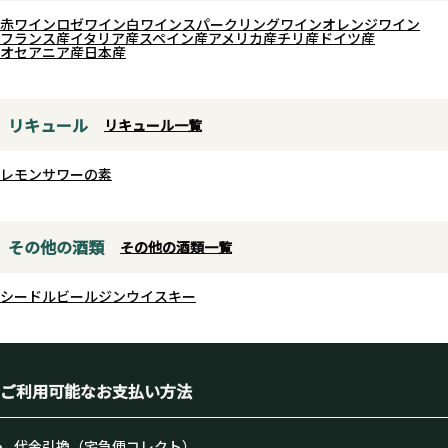
赤ワイン
ロゼワイン
白ワイン
スパークリングワイン
オレンジワイン
フランス産
イタリア産
スペイン産
アメリカ産
チリ産
ドイツ産
オセアニア産
日本産
リキュール
リキュール一覧
レモンサワーの素
その他の酒類
その他の酒類一覧
シードル
ビール
ジン
ウイスキー
ご利用可能なお支払い方法
代金引換（宅急便コレクト）