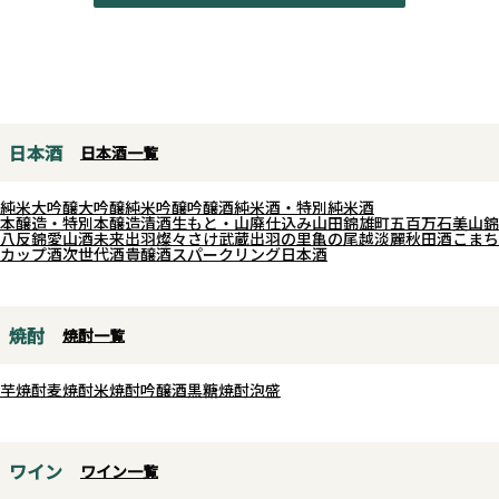
日本酒
日本酒一覧
純米大吟醸
大吟醸
純米吟醸
吟醸酒
純米酒・特別純米酒
本醸造・特別本醸造
清酒
生もと・山廃仕込み
山田錦
雄町
五百万石
美山錦
八反錦
愛山
酒未来
出羽燦々
さけ武蔵
出羽の里
亀の尾
越淡麗
秋田酒こまち
カップ酒
次世代酒
貴醸酒
スパークリング日本酒
焼酎
焼酎一覧
芋焼酎
麦焼酎
米焼酎
吟醸酒
黒糖焼酎
泡盛
ワイン
ワイン一覧