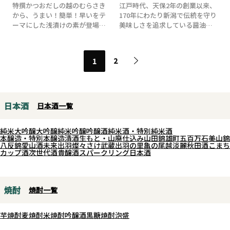
特撰かつおだしの越のむらさき
江戸時代、天保2年の創業以来、
から、うまい！簡単！早いをテ
170年にわたり新潟で伝統を守り
ーマにした浅漬けの素が登場！
美味しさを追求している醤油
しょうゆの香りと...
『越のむらさ...
2
1
日本酒
日本酒一覧
純米大吟醸
大吟醸
純米吟醸
吟醸酒
純米酒・特別純米酒
本醸造・特別本醸造
清酒
生もと・山廃仕込み
山田錦
雄町
五百万石
美山錦
八反錦
愛山
酒未来
出羽燦々
さけ武蔵
出羽の里
亀の尾
越淡麗
秋田酒こまち
カップ酒
次世代酒
貴醸酒
スパークリング日本酒
焼酎
焼酎一覧
芋焼酎
麦焼酎
米焼酎
吟醸酒
黒糖焼酎
泡盛