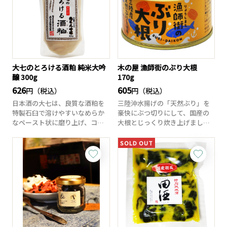
大七のとろける酒粕 純米大吟
木の屋 漁師街のぶり大根
醸 300g
170g
626
605
円（税込）
円（税込）
日本酒の大七は、良質な酒粕を
三陸沖水揚げの「天然ぶり」を
特製石臼で溶けやすいなめらか
豪快にぶつ切りにして、国産の
なペースト状に磨り上げ、コン
大根とじっくり炊き上げまし
パクトに収まる、...
た。宮城県産の醤油...
SOLD OUT