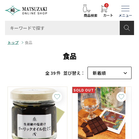
0
商品検索
カート
トップ
食品
食品
全 39 件
並び替え：
SOLD OUT