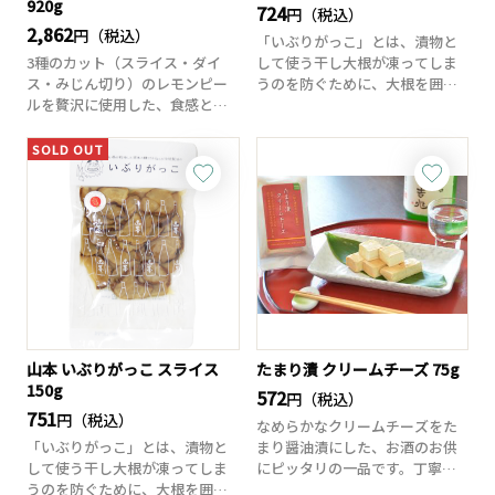
920g
724
円（税込）
2,862
円（税込）
「いぶりがっこ」とは、漬物と
3種のカット（スライス・ダイ
して使う干し大根が凍ってしま
ス・みじん切り）のレモンピー
うのを防ぐために、大根を囲炉
ルを贅沢に使用した、食感とビ
裏の上に吊るして...
ジュアルを楽しめ...
SOLD OUT
山本 いぶりがっこ スライス
たまり漬 クリームチーズ 75g
150g
572
円（税込）
751
円（税込）
なめらかなクリームチーズをた
「いぶりがっこ」とは、漬物と
まり醤油漬にした、お酒のお供
して使う干し大根が凍ってしま
にピッタリの一品です。丁寧に
うのを防ぐために、大根を囲炉
取っただしとたま...