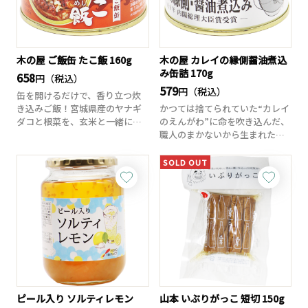
木の屋 ご飯缶 たこ飯 160g
木の屋 カレイの縁側醤油煮込
み缶詰 170g
658
円（税込）
579
円（税込）
缶を開けるだけで、香り立つ炊
き込みご飯！宮城県産のヤナギ
かつては捨てられていた“カレイ
ダコと根菜を、玄米と一緒に日
のえんがわ”に命を吹き込んだ、
高昆布だしでじっ...
職人のまかないから生まれた奇
跡の缶詰。ベ...
SOLD OUT
ピール入り ソルティレモン
山本 いぶりがっこ 短切 150g