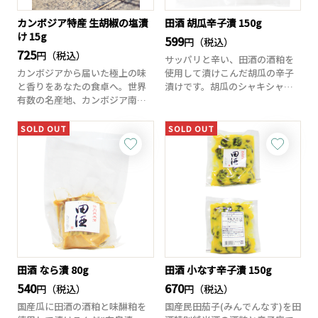
カンボジア特産 生胡椒の塩漬
田酒 胡瓜辛子漬 150g
け 15g
599
円（税込）
725
円（税込）
サッパリと辛い、田酒の酒粕を
カンボジアから届いた極上の味
使用して漬けこんだ胡瓜の辛子
と香りをあなたの食卓へ。世界
漬けです。胡瓜のシャキシャキ
有数の名産地、カンボジア南西
とした歯ごたえと...
部カンポット産の...
SOLD OUT
SOLD OUT
田酒 なら漬 80g
田酒 小なす辛子漬 150g
540
670
円（税込）
円（税込）
国産瓜に田酒の酒粕と味醂粕を
国産民田茄子(みんでんなす)を田