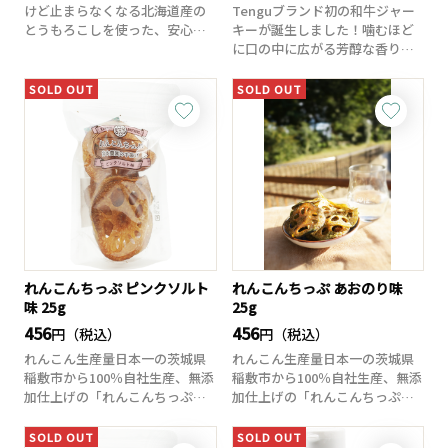
けど止まらなくなる北海道産の
Tenguブランド初の和牛ジャー
とうもろこしを使った、安心安
キーが誕生しました！噛むほど
全な塩味のポップ...
に口の中に広がる芳醇な香り、
そして優しく...
SOLD OUT
SOLD OUT
れんこんちっぷ ピンクソルト
れんこんちっぷ あおのり味
味 25g
25g
456
456
円（税込）
円（税込）
れんこん生産量日本一の茨城県
れんこん生産量日本一の茨城県
稲敷市から100％自社生産、無添
稲敷市から100％自社生産、無添
加仕上げの「れんこんちっぷ」
加仕上げの「れんこんちっぷ」
です。素材の...
です。素材の...
SOLD OUT
SOLD OUT