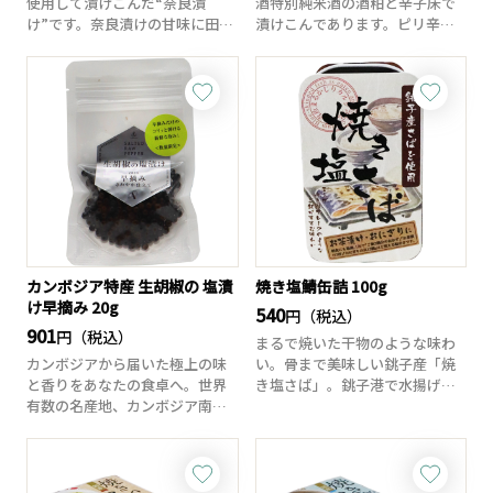
使用して漬けこんだ“奈良漬
酒特別純米酒の酒粕と辛子床で
け”です。奈良漬けの甘味に田酒
漬けこんであります。ピリ辛の
酒粕のまろやかな...
味わいに酒粕...
カンボジア特産 生胡椒の 塩漬
焼き塩鯖缶詰 100g
け早摘み 20g
540
円（税込）
901
円（税込）
まるで焼いた干物のような味わ
カンボジアから届いた極上の味
い。骨まで美味しい銚子産「焼
と香りをあなたの食卓へ。世界
き塩さば」。銚子港で水揚げさ
有数の名産地、カンボジア南西
れた、適度に脂の...
部カンポットの胡...