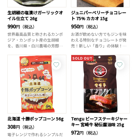
生胡椒の塩漬けガーリックオ
ジュニパーベリーチョコレー
イル仕立て 26g
ト 75% カカオ 15g
990
950
円（税込）
円（税込）
世界最高品質と称されるカンボ
お酒が飲めない方でもジンを味
ジア・カンポット産の生胡椒
わえる特別なチョコレートが発
を、香川県・白川農場の芳醇な
売！新しい「香り」の体験！ひ
ガーリックオイルで...
と口噛めば、鼻を...
SOLD OUT
北海道 十勝ポップコーン 56g
Tengu ビーフステーキジャー
キー 宮崎牛 秘伝醤油味 25g
308
円（税込）
972
円（税込）
電子レンジで作れるシンプルだ