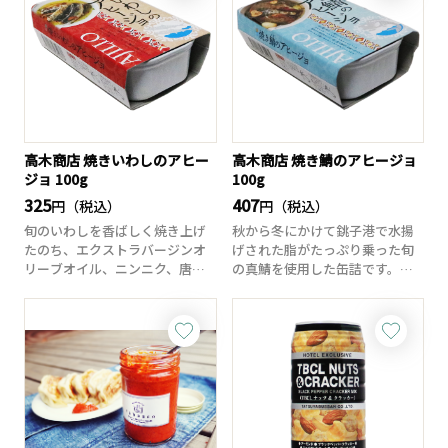
高木商店 焼きいわしのアヒー
高木商店 焼き鯖のアヒージョ
ジョ 100g
100g
325
407
円（税込）
円（税込）
旬のいわしを香ばしく焼き上げ
秋から冬にかけて銚子港で水揚
たのち、エクストラバージンオ
げされた脂がたっぷり乗った旬
リーブオイル、ニンニク、唐辛
の真鯖を使用した缶詰です。オ
子で煮込んだアヒ...
イルのベースは、...