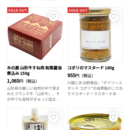
裏の上に吊るして...
SOLD OUT
SOLD OUT
木の屋 山形牛すね肉 和風醤油
コポリのマスタード 180g
煮込み 150g
955
円（税込）
1,065
円（税込）
川越にある飲食店、“デイリース
山形県の厳しい自然の中で育ま
タンド コポリ”の自家製のこだわ
れたブランド牛「山形牛」。そ
りマスタード！マスタード本来
の中でも旨味がぎゅっと詰まっ
のシンプル...
た希少部位『すね...