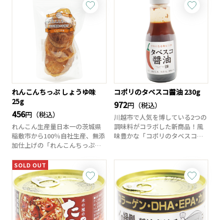
れんこんちっぷ しょうゆ味
コポリのタベスコ醤油 230g
25g
972
円（税込）
456
円（税込）
川越市で人気を博している2つの
れんこん生産量日本一の茨城県
調味料がコラボした新商品！風
稲敷市から100％自社生産、無添
味豊かな「コポリのタベスコ」
加仕上げの「れんこんちっぷ」
とコクのある味...
です。素材の...
SOLD OUT