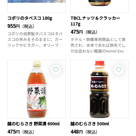
コポリのタベスコ 180g
TBCL ナッツ＆クラッカー
117g
955
円（税込）
475
円（税込）
コポリの自家製タバスコはタバ
スコの辛みをそのままに、ガー
ホテル・旅館専用商品として発
リックやビネガー、オリーブオ
売され、本来であれば旅先でし
イルを加え独特の...
か出会わない龍屋のHotel Exclu
si...
越のむらさき 野菜漬 600ml
越のむらさき 500ml
475
448
円（税込）
円（税込）