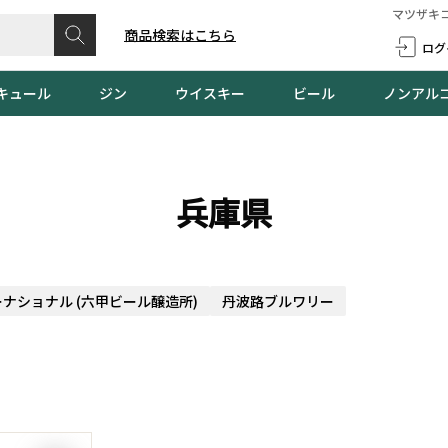
マツザキ
商品検索はこちら
ログ
キュール
ジン
ウイスキー
ビール
ノンアル
兵庫県
ナショナル (六甲ビール醸造所)
丹波路ブルワリー