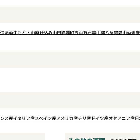
造
清酒
生もと・山廃仕込み
山田錦
雄町
五百万石
美山錦
八反錦
愛山
酒未来
ンス産
イタリア産
スペイン産
アメリカ産
チリ産
ドイツ産
オセアニア産
日