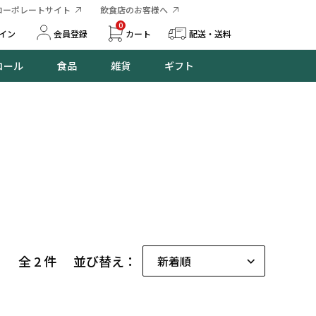
コーポレートサイト
飲食店のお客様へ
0
イン
会員登録
カート
配送・送料
コール
食品
雑貨
ギフト
全 2 件
並び替え：