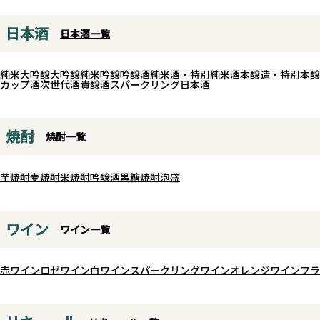
日本酒
日本酒一覧
純米大吟醸
大吟醸
純米吟醸
吟醸酒
純米酒・特別純米酒
本醸造・特別本醸
カップ酒
次世代酒
貴醸酒
スパークリング日本酒
焼酎
焼酎一覧
芋焼酎
麦焼酎
米焼酎
吟醸酒
黒糖焼酎
泡盛
ワイン
ワイン一覧
赤ワイン
ロゼワイン
白ワイン
スパークリングワイン
オレンジワイン
フラ