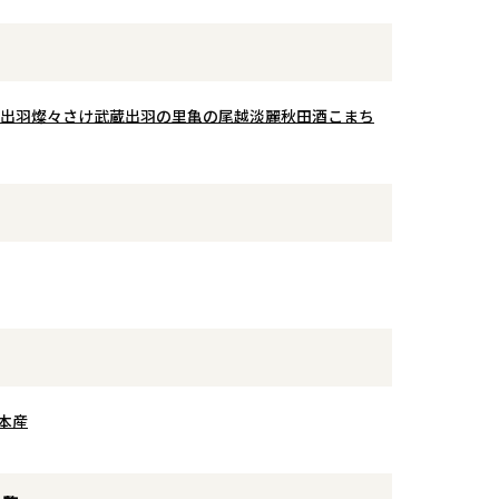
出羽燦々
さけ武蔵
出羽の里
亀の尾
越淡麗
秋田酒こまち
本産