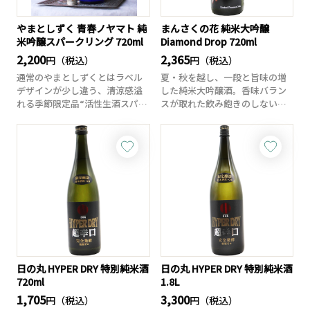
やまとしずく 青春ノヤマト 純
まんさくの花 純米大吟醸
米吟醸スパークリング 720ml
Diamond Drop 720ml
2,200
2,365
円（税込）
円（税込）
通常のやまとしずくとはラベル
夏・秋を越し、一段と旨味の増
デザインが少し違う、清涼感溢
した純米大吟醸酒。香味バラン
れる季節限定品“活性生酒スパー
スが取れた飲み飽きのしない酒
クリング”が登...
質に仕上がりまし...
日の丸 HYPER DRY 特別純米酒
日の丸 HYPER DRY 特別純米酒
720ml
1.8L
1,705
3,300
円（税込）
円（税込）