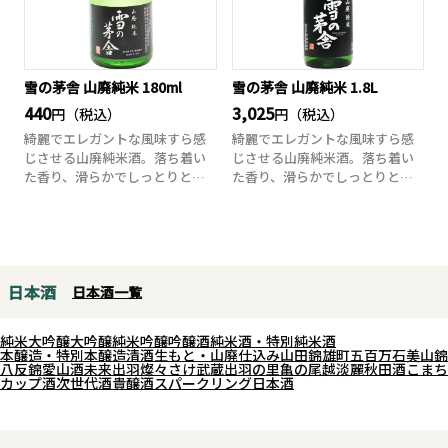
雪の茅舎 山廃純米 180ml
雪の茅舎 山廃純米 1.8L
440
3,025
円（税込）
円（税込）
綺麗でエレガントな風味すら感
綺麗でエレガントな風味すら感
じさせる山廃純米酒。落ち着い
じさせる山廃純米酒。落ち着い
た香り、滑らかでしっとりとし
た香り、滑らかでしっとりとし
た味わいに、山廃...
た味わいに、山廃...
日本酒
日本酒一覧
純米大吟醸
大吟醸
純米吟醸
吟醸酒
純米酒・特別純米酒
本醸造・特別本醸造
清酒
生もと・山廃仕込み
山田錦
雄町
五百万石
美山錦
八反錦
愛山
酒未来
出羽燦々
さけ武蔵
出羽の里
亀の尾
越淡麗
秋田酒こまち
カップ酒
次世代酒
貴醸酒
スパークリング日本酒