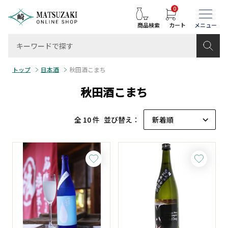
0
商品検索
カート
トップ
日本酒
秋田酒こまち
秋田酒こまち
全 10 件
並び替え：