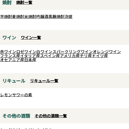
焼酎
焼酎一覧
芋焼酎
麦焼酎
米焼酎
吟醸酒
黒糖焼酎
泡盛
ワイン
ワイン一覧
赤ワイン
ロゼワイン
白ワイン
スパークリングワイン
オレンジワイン
フランス産
イタリア産
スペイン産
アメリカ産
チリ産
ドイツ産
オセアニア産
日本産
リキュール
リキュール一覧
レモンサワーの素
その他の酒類
その他の酒類一覧