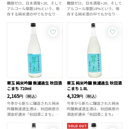
糖類ゼロ、日本酒度+20、そして
糖類ゼロ、日本酒度+20、そして
アルコール度数18%という、現
アルコール度数18%という、現
存する純米酒の中でもかなりの
存する純米酒の中でもかなりの
辛口に分類...
辛口に分類...
翠玉 純米吟醸 無濾過生 秋田酒
翠玉 純米吟醸 無濾過生 秋田酒
こまち 720ml
こまち 1.8L
2,165
4,329
円（税込）
円（税込）
今季から新たに醸造された純米
今季から新たに醸造された純米
吟醸無濾過生酒は、秋田県産の
吟醸無濾過生酒は、秋田県産の
酒造好適米「秋田酒こまち」を5
酒造好適米「秋田酒こまち」を5
0%まで磨き上...
0%まで磨き上...
SOLD OUT