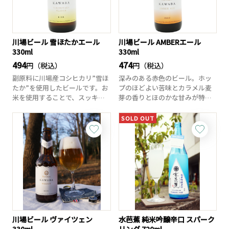
川場ビール 雪ほたかエール
川場ビール AMBERエール
330ml
330ml
494
474
円（税込）
円（税込）
副原料に川場産コシヒカリ”雪ほ
深みのある赤色のビール。ホッ
たか”を使用したビールです。お
プのほどよい苦味とカラメル麦
米を使用することで、スッキリ
芽の香りとほのかな甘みが特徴
とした口当た...
です。無濾過なた...
SOLD OUT
川場ビール ヴァイツェン
水芭蕉 純米吟醸辛口 スパーク