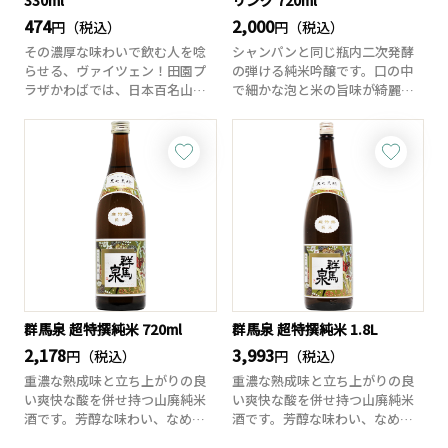
330ml
リング 720ml
474
2,000
円（税込）
円（税込）
その濃厚な味わいで飲む人を唸
シャンパンと同じ瓶内二次発酵
らせる、ヴァイツェン！田園プ
の弾ける純米吟醸です。口の中
ラザかわばでは、日本百名山と
で細かな泡と米の旨味が綺麗に
しても知られる川...
流れていきます。...
群馬泉 超特撰純米 720ml
群馬泉 超特撰純米 1.8L
2,178
3,993
円（税込）
円（税込）
重濃な熟成味と立ち上がりの良
重濃な熟成味と立ち上がりの良
い爽快な酸を併せ持つ山廃純米
い爽快な酸を併せ持つ山廃純米
酒です。芳醇な味わい、なめら
酒です。芳醇な味わい、なめら
かなコクと旨みが...
かなコクと旨みが...