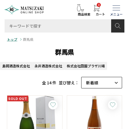
0
商品検索
カート
トップ
群馬県
群馬県
島岡酒造株式会社
永井酒造株式会社
株式会社田園プラザ川場
全 14 件
並び替え：
SOLD OUT