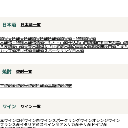
日本酒
日本酒一覧
純米大吟醸
大吟醸
純米吟醸
吟醸酒
純米酒・特別純米酒
本醸造・特別本醸造
清酒
生もと・山廃仕込み
山田錦
雄町
五百万石
美山錦
八反錦
愛山
酒未来
出羽燦々
さけ武蔵
出羽の里
亀の尾
越淡麗
秋田酒こまち
カップ酒
次世代酒
貴醸酒
スパークリング日本酒
焼酎
焼酎一覧
芋焼酎
麦焼酎
米焼酎
吟醸酒
黒糖焼酎
泡盛
ワイン
ワイン一覧
赤ワイン
ロゼワイン
白ワイン
スパークリングワイン
オレンジワイン
フランス産
イタリア産
スペイン産
アメリカ産
チリ産
ドイツ産