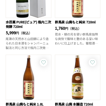
水芭蕉 PURE(ピュア) 瓶内二次
群馬泉 山廃もと純米 720ml
発酵 720ml
1,760
円（税込）
5,999
円（税込）
若水・朝の光を使い群馬泉独特
尾瀬の天然水と山田錦により造
な爽快で酸味と艶のある深い味
られた日本酒をシャンパーニュ
わいに仕上げました。葡萄酒の
製法と同じ方法で瓶内二次発酵
様にお酒の栓を抜...
させた世界初の瓶...
群馬泉 山廃もと純米 1.8L
群馬泉 山廃 本醸造 720ml