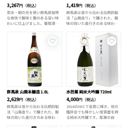
3,267
1,419
円（税込）
円（税込）
若水・朝の光を使い群馬泉独特
群馬泉は昔から伝わる伝統的製
な爽快で酸味と艶のある深い味
法「山廃造り」で醸された、酸
わいに仕上げました。葡萄酒の
味の効いた奥行きのある味わい
様にお酒の栓を抜...
が特徴です。この...
群馬泉 山廃本醸造 1.8L
水芭蕉 純米大吟醸 720ml
2,629
4,000
円（税込）
円（税込）
群馬泉は昔から伝わる伝統的製
2016のIWCで金賞に輝き、他の
法「山廃造り」で醸された、酸
鑑評会でも輝かしい受賞歴を誇
味の効いた奥行きのある味わい
る純米大吟醸です。尾瀬の自然
が特徴です。この...
と風土のう...