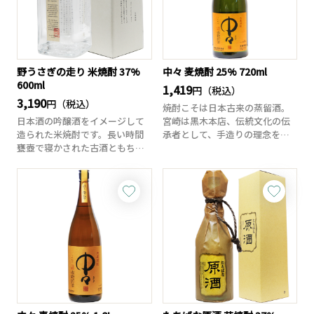
野うさぎの走り 米焼酎 37%
中々 麦焼酎 25% 720ml
600ml
1,419
円（税込）
3,190
円（税込）
焼酎こそは日本古来の蒸留酒。
日本酒の吟醸酒をイメージして
宮崎は黒木本店、伝統文化の伝
造られた米焼酎です。長い時間
承者として、手造りの理念を徹
甕壺で寝かされた古酒ともち米
底して守り抜きな...
焼酎がブレンドさ...