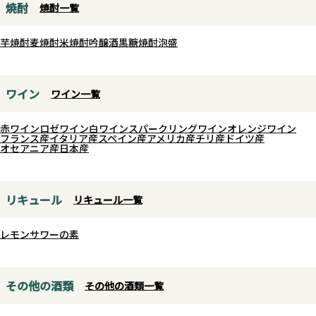
焼酎
焼酎一覧
芋焼酎
麦焼酎
米焼酎
吟醸酒
黒糖焼酎
泡盛
ワイン
ワイン一覧
赤ワイン
ロゼワイン
白ワイン
スパークリングワイン
オレンジワイン
フランス産
イタリア産
スペイン産
アメリカ産
チリ産
ドイツ産
オセアニア産
日本産
リキュール
リキュール一覧
レモンサワーの素
その他の酒類
その他の酒類一覧