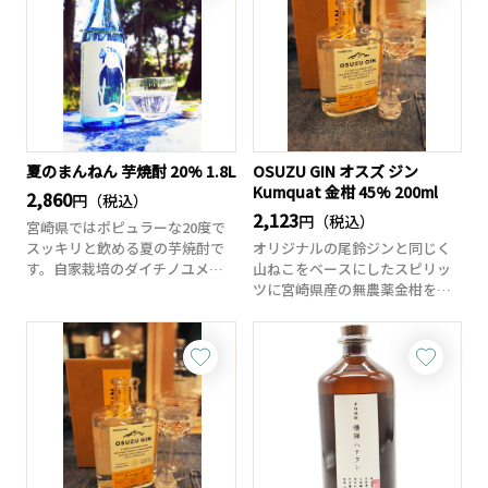
夏のまんねん 芋焼酎 20% 1.8L
OSUZU GIN オスズ ジン
Kumquat 金柑 45% 200ml
2,860
円（税込）
2,123
円（税込）
宮崎県ではポピュラーな20度で
スッキリと飲める夏の芋焼酎で
オリジナルの尾鈴ジンと同じく
す。自家栽培のダイチノユメと
山ねこをベースにしたスピリッ
いう芋に宮崎県...
ツに宮崎県産の無農薬金柑を贅
沢に使いました。...