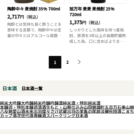
陶酔中々 麦焼酎 35% 700ml
旭万年 麦麦 麦焼酎 25%
720ml
2,717
円（税込）
1,375
円（税込）
陶酔とは気持ち良く酔うことを
意味する言葉で、陶酔中々は定
しっかりとした風味を持つ麦焼
番の中々とはアルコール度数だ
酎、原酒を3年以上の長期貯蔵熟
けでなく味わいに...
成した為、口に含めばよりまろ
やかで甘く香ば...
2
1
日本酒
日本酒一覧
純米大吟醸
大吟醸
純米吟醸
吟醸酒
純米酒・特別純米酒
本醸造・特別本醸造
清酒
生もと・山廃仕込み
山田錦
雄町
五百万石
美山錦
八反錦
愛山
酒未来
出羽燦々
さけ武蔵
出羽の里
亀の尾
越淡麗
秋田酒こまち
カップ酒
次世代酒
貴醸酒
スパークリング日本酒