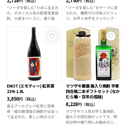
2,728
2,750
円（税込）
円（税込）
“ソーダを愉しむ”ために生まれ
“ソーダを愉しむ”をテーマに造
た、ボタニカル系の新感覚麦焼
られた、糖質ゼロの和スピリッ
酎。大麦をベースに、香り高い
ツ。白芋と赤芋をアッサンブラ
レモングラスと...
ージュし、ほの...
EMOT (エモティー) 紅茶酒
マツザキ厳選 箱入り焼酎 芋麦
23% 1.8L
四合瓶二本ギフトセット (なか
むら穣・百年の孤独)
3,850
円（税込）
8,228
円（税込）
香るアールグレイ紅茶と宮崎
県・櫻の郷酒造の焼酎が出会っ
マツザキで人気の芋と麦焼酎、
て生まれた、新しい和のスピリ
箱入りの四合瓶セットです。特
ッツ。国産アールグ...
別な時や贈り物にお勧めの二本