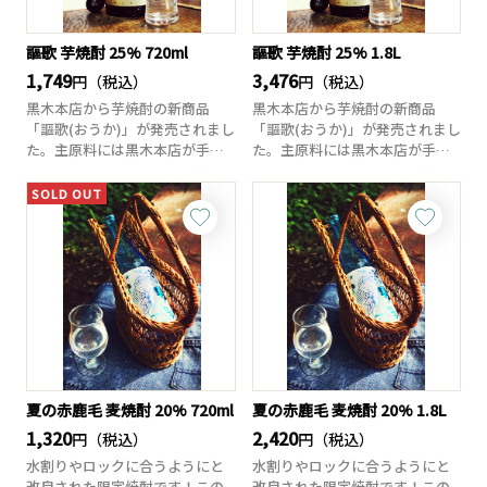
謳歌 芋焼酎 25% 720ml
謳歌 芋焼酎 25% 1.8L
1,749
3,476
円（税込）
円（税込）
黒木本店から芋焼酎の新商品
黒木本店から芋焼酎の新商品
「謳歌(おうか)」が発売されまし
「謳歌(おうか)」が発売されまし
た。主原料には黒木本店が手掛
た。主原料には黒木本店が手掛
けている「甦る...
けている「甦る...
SOLD OUT
夏の赤鹿毛 麦焼酎 20% 720ml
夏の赤鹿毛 麦焼酎 20% 1.8L
1,320
2,420
円（税込）
円（税込）
水割りやロックに合うようにと
水割りやロックに合うようにと
改良された限定焼酎です！この
改良された限定焼酎です！この