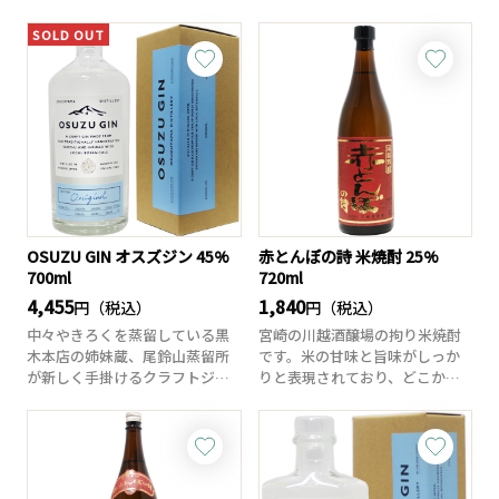
底して守り抜きな...
底して守り抜きな...
SOLD OUT
OSUZU GIN オスズジン 45%
赤とんぼの詩 米焼酎 25%
700ml
720ml
4,455
1,840
円（税込）
円（税込）
中々やきろくを蒸留している黒
宮崎の川越酒醸場の拘り米焼酎
木本店の姉妹蔵、尾鈴山蒸留所
です。米の甘味と旨味がしっか
が新しく手掛けるクラフトジン
りと表現されており、どこか香
です。ジュニパー...
ばしいような味わ...