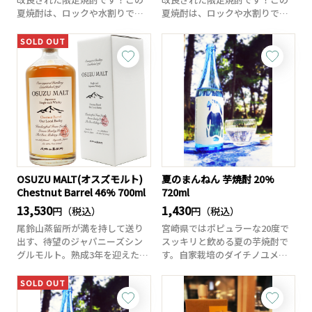
夏焼酎は、ロックや水割りで美
夏焼酎は、ロックや水割りで美
味しくいただける...
味しくいただける...
SOLD OUT
OSUZU MALT(オスズモルト)
夏のまんねん 芋焼酎 20%
Chestnut Barrel 46% 700ml
720ml
13,530
1,430
円（税込）
円（税込）
尾鈴山蒸留所が満を持して送り
宮崎県ではポピュラーな20度で
出す、待望のジャパニーズシン
スッキリと飲める夏の芋焼酎で
グルモルト。熟成3年を迎えた原
す。自家栽培のダイチノユメと
酒を、46度で...
いう芋に宮崎県...
SOLD OUT