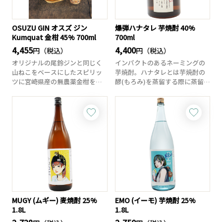
OSUZU GIN オスズ ジン
爆弾ハナタレ 芋焼酎 40%
Kumquat 金柑 45% 700ml
700ml
4,455
4,400
円（税込）
円（税込）
オリジナルの尾鈴ジンと同じく
インパクトのあるネーミングの
山ねこをベースにしたスピリッ
芋焼酎。ハナタレとは芋焼酎の
ツに宮崎県産の無農薬金柑を贅
醪(もろみ)を蒸留する際に蒸留器
沢に使いました。...
から最初に出...
MUGY (ムギー) 麦焼酎 25%
EMO (イーモ) 芋焼酎 25%
1.8L
1.8L