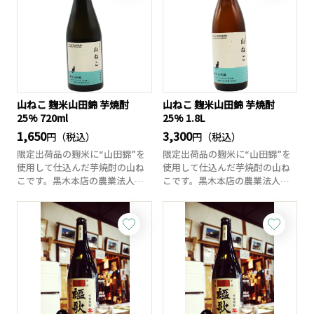
山ねこ 麹米山田錦 芋焼酎
山ねこ 麹米山田錦 芋焼酎
25% 720ml
25% 1.8L
1,650
3,300
円（税込）
円（税込）
限定出荷品の麹米に“山田錦”を
限定出荷品の麹米に“山田錦”を
使用して仕込んだ芋焼酎の山ね
使用して仕込んだ芋焼酎の山ね
こです。黒木本店の農業法人で
こです。黒木本店の農業法人で
ある、蘇る大地...
ある、蘇る大地...