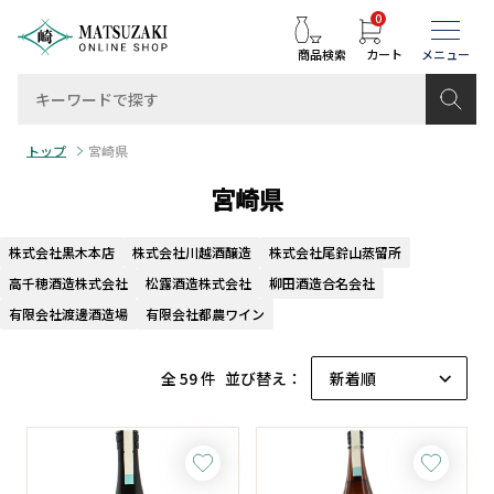
0
商品検索
カート
トップ
宮崎県
宮崎県
株式会社黒木本店
株式会社川越酒醸造
株式会社尾鈴山蒸留所
高千穂酒造株式会社
松露酒造株式会社
柳田酒造合名会社
有限会社渡邊酒造場
有限会社都農ワイン
全 59 件
並び替え：