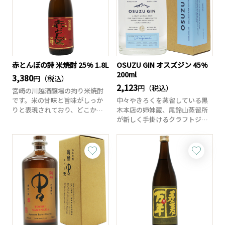
赤とんぼの詩 米焼酎 25% 1.8L
OSUZU GIN オスズジン 45%
200ml
3,380
円（税込）
2,123
円（税込）
宮崎の川越酒醸場の拘り米焼酎
です。米の甘味と旨味がしっか
中々やきろくを蒸留している黒
りと表現されており、どこか香
木本店の姉妹蔵、尾鈴山蒸留所
ばしいような味わ...
が新しく手掛けるクラフトジン
です。ジュニパー...