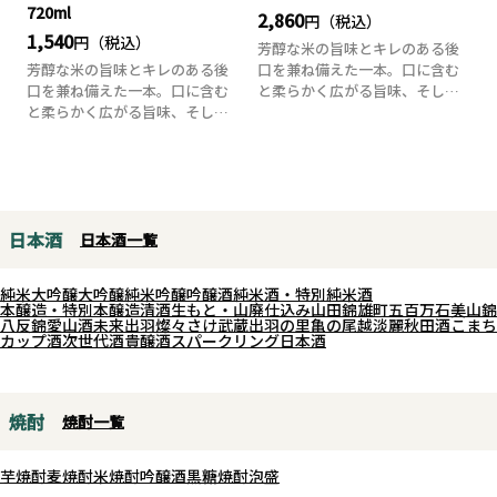
720ml
2,860
円（税込）
1,540
円（税込）
芳醇な米の旨味とキレのある後
芳醇な米の旨味とキレのある後
口を兼ね備えた一本。口に含む
口を兼ね備えた一本。口に含む
と柔らかく広がる旨味、そして
と柔らかく広がる旨味、そして
水のようにすっと...
水のようにすっと...
日本酒
日本酒一覧
純米大吟醸
大吟醸
純米吟醸
吟醸酒
純米酒・特別純米酒
本醸造・特別本醸造
清酒
生もと・山廃仕込み
山田錦
雄町
五百万石
美山錦
八反錦
愛山
酒未来
出羽燦々
さけ武蔵
出羽の里
亀の尾
越淡麗
秋田酒こまち
カップ酒
次世代酒
貴醸酒
スパークリング日本酒
焼酎
焼酎一覧
芋焼酎
麦焼酎
米焼酎
吟醸酒
黒糖焼酎
泡盛