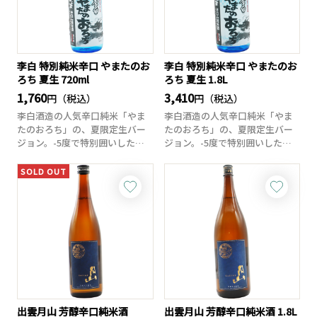
李白 特別純米辛口 やまたのお
李白 特別純米辛口 やまたのお
ろち 夏生 720ml
ろち 夏生 1.8L
1,760
3,410
円（税込）
円（税込）
李白酒造の人気辛口純米「やま
李白酒造の人気辛口純米「やま
たのおろち」の、夏限定生バー
たのおろち」の、夏限定生バー
ジョン。-5度で特別囲いした生
ジョン。-5度で特別囲いした生
酒を、夏仕様で...
酒を、夏仕様で...
SOLD OUT
出雲月山 芳醇辛口純米酒
出雲月山 芳醇辛口純米酒 1.8L