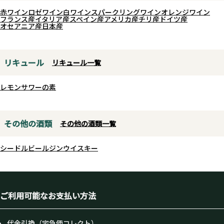
赤ワイン
ロゼワイン
白ワイン
スパークリングワイン
オレンジワイン
フランス産
イタリア産
スペイン産
アメリカ産
チリ産
ドイツ産
オセアニア産
日本産
リキュール
リキュール一覧
レモンサワーの素
その他の酒類
その他の酒類一覧
シードル
ビール
ジン
ウイスキー
ご利用可能なお支払い方法
代金引換（宅急便コレクト）