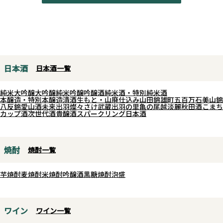
日本酒
日本酒一覧
純米大吟醸
大吟醸
純米吟醸
吟醸酒
純米酒・特別純米酒
本醸造・特別本醸造
清酒
生もと・山廃仕込み
山田錦
雄町
五百万石
美山錦
八反錦
愛山
酒未来
出羽燦々
さけ武蔵
出羽の里
亀の尾
越淡麗
秋田酒こまち
カップ酒
次世代酒
貴醸酒
スパークリング日本酒
焼酎
焼酎一覧
芋焼酎
麦焼酎
米焼酎
吟醸酒
黒糖焼酎
泡盛
ワイン
ワイン一覧