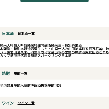
日本酒
日本酒一覧
純米大吟醸
大吟醸
純米吟醸
吟醸酒
純米酒・特別純米酒
本醸造・特別本醸造
清酒
生もと・山廃仕込み
山田錦
雄町
五百万石
美山錦
八反錦
愛山
酒未来
出羽燦々
さけ武蔵
出羽の里
亀の尾
越淡麗
秋田酒こまち
カップ酒
次世代酒
貴醸酒
スパークリング日本酒
焼酎
焼酎一覧
芋焼酎
麦焼酎
米焼酎
吟醸酒
黒糖焼酎
泡盛
ワイン
ワイン一覧