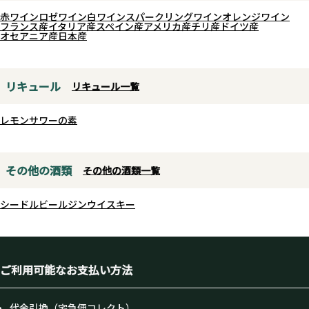
赤ワイン
ロゼワイン
白ワイン
スパークリングワイン
オレンジワイン
フランス産
イタリア産
スペイン産
アメリカ産
チリ産
ドイツ産
オセアニア産
日本産
リキュール
リキュール一覧
レモンサワーの素
その他の酒類
その他の酒類一覧
シードル
ビール
ジン
ウイスキー
ご利用可能なお支払い方法
代金引換（宅急便コレクト）