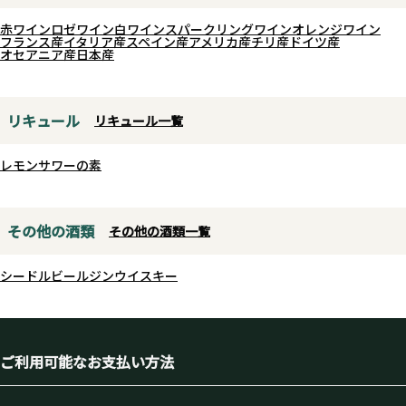
赤ワイン
ロゼワイン
白ワイン
スパークリングワイン
オレンジワイン
フランス産
イタリア産
スペイン産
アメリカ産
チリ産
ドイツ産
オセアニア産
日本産
リキュール
リキュール一覧
レモンサワーの素
その他の酒類
その他の酒類一覧
シードル
ビール
ジン
ウイスキー
ご利用可能なお支払い方法