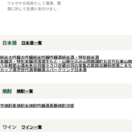
フトサケの名称として清酒、濁
酒に対して交酒と名付けまし
た。日本酒と他の文...
日本酒
日本酒一覧
純米大吟醸
大吟醸
純米吟醸
吟醸酒
純米酒・特別純米酒
本醸造・特別本醸造
清酒
生もと・山廃仕込み
山田錦
雄町
五百万石
美山錦
八反錦
愛山
酒未来
出羽燦々
さけ武蔵
出羽の里
亀の尾
越淡麗
秋田酒こまち
カップ酒
次世代酒
貴醸酒
スパークリング日本酒
焼酎
焼酎一覧
芋焼酎
麦焼酎
米焼酎
吟醸酒
黒糖焼酎
泡盛
ワイン
ワイン一覧