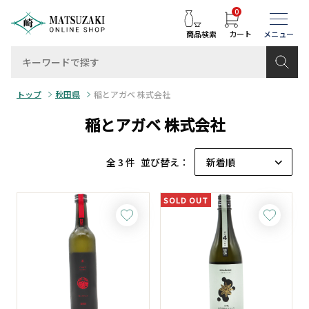
0
商品検索
カート
トップ
秋田県
稲とアガベ 株式会社
稲とアガベ 株式会社
全 3 件
並び替え：
SOLD OUT