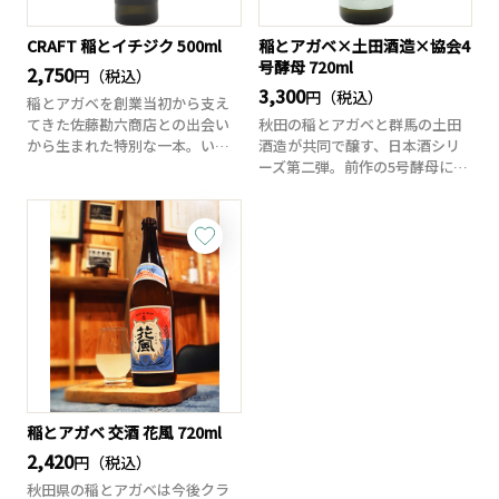
CRAFT 稲とイチジク 500ml
稲とアガベ×土田酒造×協会4
号酵母 720ml
2,750
円（税込）
3,300
円（税込）
稲とアガベを創業当初から支え
てきた佐藤勘六商店との出会い
秋田の稲とアガベと群馬の土田
から生まれた特別な一本。いち
酒造が共同で醸す、日本酒シリ
じく甘露煮を炊き...
ーズ第二弾。前作の5号酵母に続
き、今回は広島...
稲とアガベ 交酒 花風 720ml
2,420
円（税込）
秋田県の稲とアガベは今後クラ