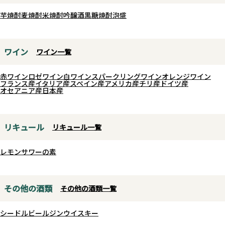
芋焼酎
麦焼酎
米焼酎
吟醸酒
黒糖焼酎
泡盛
ワイン
ワイン一覧
赤ワイン
ロゼワイン
白ワイン
スパークリングワイン
オレンジワイン
フランス産
イタリア産
スペイン産
アメリカ産
チリ産
ドイツ産
オセアニア産
日本産
リキュール
リキュール一覧
レモンサワーの素
その他の酒類
その他の酒類一覧
シードル
ビール
ジン
ウイスキー