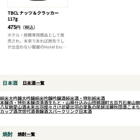
TBCL ナッツ＆クラッカー
117g
475
円（税込）
ホテル・旅館専用商品として発
売され、本来であれば旅先でし
か出会わない龍屋のHotel Exclu
si...
日本酒
日本酒一覧
純米大吟醸
大吟醸
純米吟醸
吟醸酒
純米酒・特別純米酒
本醸造・特別本醸造
清酒
生もと・山廃仕込み
山田錦
雄町
五百万石
美山錦
八反錦
愛山
酒未来
出羽燦々
さけ武蔵
出羽の里
亀の尾
越淡麗
秋田酒こまち
カップ酒
次世代酒
貴醸酒
スパークリング日本酒
焼酎
焼酎一覧