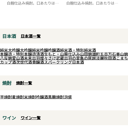
白麹仕込み焼酎。口あたりは柔
白麹仕込み焼酎。口あたりは柔
らかく、スッキリ...
らかく、スッキリ...
日本酒
日本酒一覧
純米大吟醸
大吟醸
純米吟醸
吟醸酒
純米酒・特別純米酒
本醸造・特別本醸造
清酒
生もと・山廃仕込み
山田錦
雄町
五百万石
美山錦
八反錦
愛山
酒未来
出羽燦々
さけ武蔵
出羽の里
亀の尾
越淡麗
秋田酒こまち
カップ酒
次世代酒
貴醸酒
スパークリング日本酒
焼酎
焼酎一覧
芋焼酎
麦焼酎
米焼酎
吟醸酒
黒糖焼酎
泡盛
ワイン
ワイン一覧