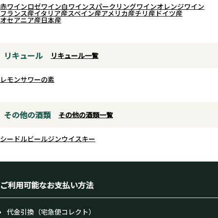
赤ワイン
ロゼワイン
白ワイン
スパークリングワイン
オレンジワイン
フランス産
イタリア産
スペイン産
アメリカ産
チリ産
ドイツ産
オセアニア産
日本産
リキュール
リキュール一覧
レモンサワーの素
その他の酒類
その他の酒類一覧
シードル
ビール
ジン
ウイスキー
ご利用可能なお支払い方法
代金引換（宅急便コレクト）