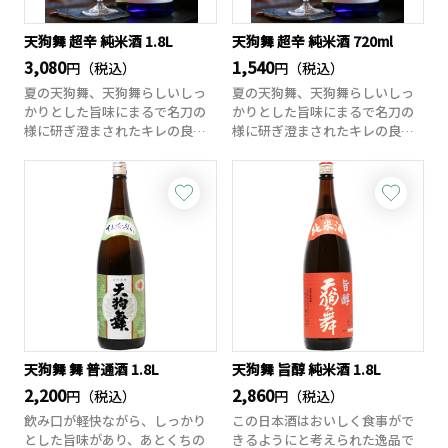
天狗舞 超辛 純米酒 1.8L
天狗舞 超辛 純米酒 720ml
3,080
1,540
円（税込）
円（税込）
夏の天狗舞、天狗舞らしいしっ
夏の天狗舞、天狗舞らしいしっ
かりとした旨味にまるで名刀の
かりとした旨味にまるで名刀の
様に研ぎ澄まされたキレの良さ
様に研ぎ澄まされたキレの良さ
が光る純米酒です...
が光る純米酒です...
天狗舞 舞 普通酒 1.8L
天狗舞 旨醇 純米酒 1.8L
2,200
2,860
円（税込）
円（税込）
飲み口が軽快ながら、しっかり
この日本酒はおいしく食事がで
とした旨味があり、あとくちの
きるようにと考えられた逸品で