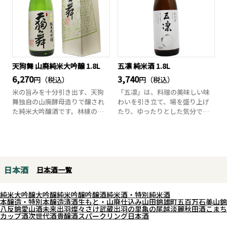
天狗舞 山廃純米大吟醸 1.8L
五凛 純米酒 1.8L
6,270
3,740
円（税込）
円（税込）
米の旨みを十分引き出す、天狗
「五凛」は、料理の美味しい味
舞独自の山廃酵母造りで醸され
わいを引き立て、場を盛り上げ
た純米大吟醸酒です。林檎のよ
たり、ゆったりとした気分で楽
うな吟醸香が穏や...
しんでいただける...
日本酒
日本酒一覧
純米大吟醸
大吟醸
純米吟醸
吟醸酒
純米酒・特別純米酒
本醸造・特別本醸造
清酒
生もと・山廃仕込み
山田錦
雄町
五百万石
美山錦
八反錦
愛山
酒未来
出羽燦々
さけ武蔵
出羽の里
亀の尾
越淡麗
秋田酒こまち
カップ酒
次世代酒
貴醸酒
スパークリング日本酒