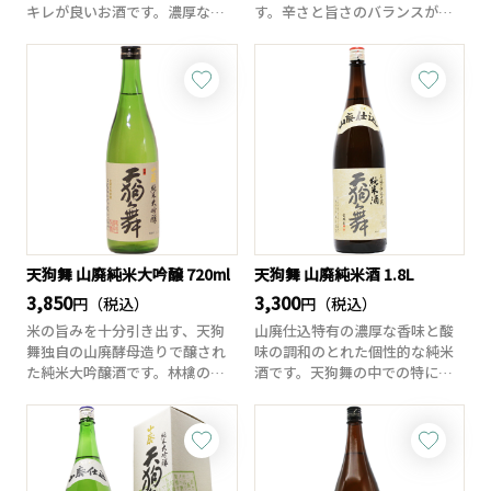
キレが良いお酒です。濃厚な色
す。辛さと旨さのバランスが良
香、山廃酒ブレン...
く、調和のとれた...
天狗舞 山廃純米大吟醸 720ml
天狗舞 山廃純米酒 1.8L
3,850
3,300
円（税込）
円（税込）
米の旨みを十分引き出す、天狗
山廃仕込特有の濃厚な香味と酸
舞独自の山廃酵母造りで醸され
味の調和のとれた個性的な純米
た純米大吟醸酒です。林檎のよ
酒です。天狗舞の中での特に濃
うな吟醸香が穏や...
い山吹色は、目を...