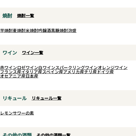
焼酎
焼酎一覧
芋焼酎
麦焼酎
米焼酎
吟醸酒
黒糖焼酎
泡盛
ワイン
ワイン一覧
赤ワイン
ロゼワイン
白ワイン
スパークリングワイン
オレンジワイン
フランス産
イタリア産
スペイン産
アメリカ産
チリ産
ドイツ産
オセアニア産
日本産
リキュール
リキュール一覧
レモンサワーの素
その他の酒類
その他の酒類一覧