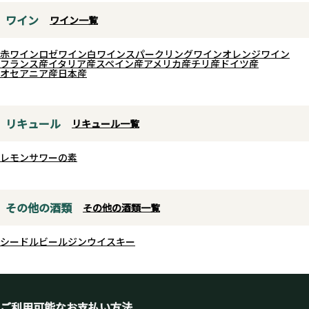
ワイン
ワイン一覧
赤ワイン
ロゼワイン
白ワイン
スパークリングワイン
オレンジワイン
フランス産
イタリア産
スペイン産
アメリカ産
チリ産
ドイツ産
オセアニア産
日本産
リキュール
リキュール一覧
レモンサワーの素
その他の酒類
その他の酒類一覧
シードル
ビール
ジン
ウイスキー
ご利用可能なお支払い方法