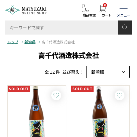
0
商品検索
カート
トップ
新潟県
高千代酒造株式会社
高千代酒造株式会社
全 12 件
並び替え：
SOLD OUT
SOLD OUT