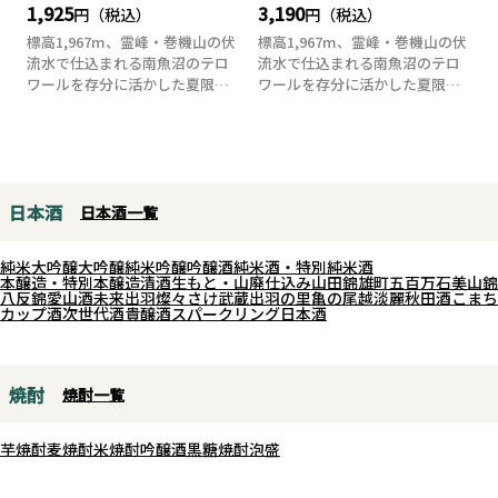
1,925
3,190
円（税込）
円（税込）
標高1,967m、霊峰・巻機山の伏
標高1,967m、霊峰・巻機山の伏
流水で仕込まれる南魚沼のテロ
流水で仕込まれる南魚沼のテロ
ワールを存分に活かした夏限定
ワールを存分に活かした夏限定
の純米酒！...
の純米酒！...
日本酒
日本酒一覧
純米大吟醸
大吟醸
純米吟醸
吟醸酒
純米酒・特別純米酒
本醸造・特別本醸造
清酒
生もと・山廃仕込み
山田錦
雄町
五百万石
美山錦
八反錦
愛山
酒未来
出羽燦々
さけ武蔵
出羽の里
亀の尾
越淡麗
秋田酒こまち
カップ酒
次世代酒
貴醸酒
スパークリング日本酒
焼酎
焼酎一覧
芋焼酎
麦焼酎
米焼酎
吟醸酒
黒糖焼酎
泡盛