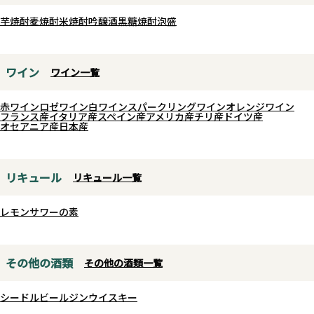
芋焼酎
麦焼酎
米焼酎
吟醸酒
黒糖焼酎
泡盛
ワイン
ワイン一覧
赤ワイン
ロゼワイン
白ワイン
スパークリングワイン
オレンジワイン
フランス産
イタリア産
スペイン産
アメリカ産
チリ産
ドイツ産
オセアニア産
日本産
リキュール
リキュール一覧
レモンサワーの素
その他の酒類
その他の酒類一覧
シードル
ビール
ジン
ウイスキー