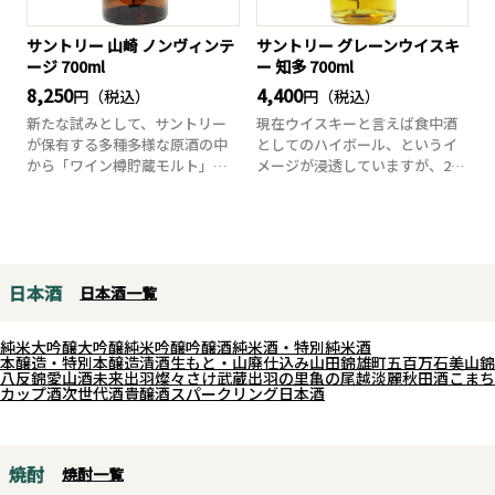
サントリー 山崎 ノンヴィンテ
サントリー グレーンウイスキ
ージ 700ml
ー 知多 700ml
8,250
4,400
円（税込）
円（税込）
新たな試みとして、サントリー
現在ウイスキーと言えば食中酒
が保有する多種多様な原酒の中
としてのハイボール、というイ
から「ワイン樽貯蔵モルト」を
メージが浸透していますが、201
使用し、「山崎」...
5年に新しく...
日本酒
日本酒一覧
純米大吟醸
大吟醸
純米吟醸
吟醸酒
純米酒・特別純米酒
本醸造・特別本醸造
清酒
生もと・山廃仕込み
山田錦
雄町
五百万石
美山錦
八反錦
愛山
酒未来
出羽燦々
さけ武蔵
出羽の里
亀の尾
越淡麗
秋田酒こまち
カップ酒
次世代酒
貴醸酒
スパークリング日本酒
焼酎
焼酎一覧