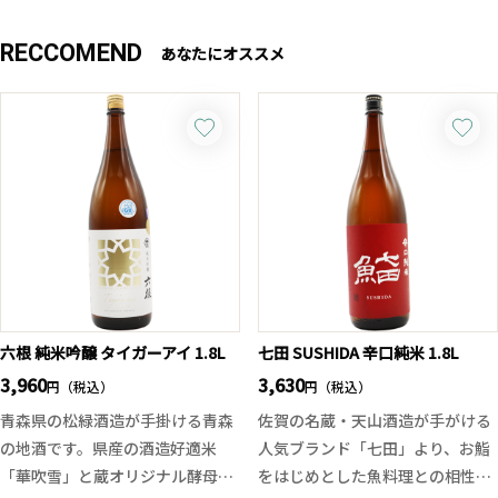
RECCOMEND
あなたにオススメ
六根 純米吟醸 タイガーアイ 1.8L
七田 SUSHIDA 辛口純米 1.8L
3,960
3,630
円（税込）
円（税込）
青森県の松緑酒造が手掛ける青森
佐賀の名蔵・天山酒造が手がける
の地酒です。県産の酒造好適米
人気ブランド「七田」より、お鮨
「華吹雪」と蔵オリジナル酵母が
をはじめとした魚料理との相性を