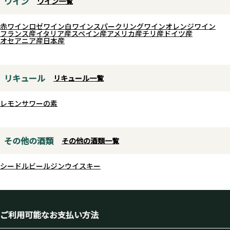
ワイン
ワイン一覧
赤ワイン
ロゼワイン
白ワイン
スパークリングワイン
オレンジワイン
フランス産
イタリア産
スペイン産
アメリカ産
チリ産
ドイツ産
オセアニア産
日本産
リキュール
リキュール一覧
レモンサワーの素
その他の酒類
その他の酒類一覧
シードル
ビール
ジン
ウイスキー
ご利用可能なお支払い方法