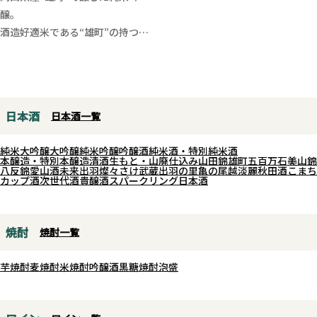
ンを骨格に据え、コンコードをア
醸。
クセントにブレンド。オーク樽熟
酒造好適米である“雄町”の持つ独
成により、果実味と穏やかな樽香
特の複雑味、芳醇さを存分に味わ
が調和した一本です。
え、香り豊かで、バランスの取れ
グラスに注ぐと、熟したベリーや
た仕上がり。穏やかでいて爽や
カシスの香りに、ほんのり甘やか
か、ほのかな刺激感、わずかなア
日本酒
日本酒一覧
なニュアンス。口当たりは非常に
クセントが食事をより引き立てて
滑らかで、酸とタンニンのバラン
くれます。
純米大吟醸
大吟醸
純米吟醸
吟醸酒
純米酒・特別純米酒
スが良く、赤ワインとしての満足
一白水成の雄町は酒米特有の旨味
本醸造・特別本醸造
清酒
生もと・山廃仕込み
山田錦
雄町
五百万石
美山錦
八反錦
愛山
酒未来
出羽燦々
さけ武蔵
出羽の里
亀の尾
越淡麗
秋田酒こまち
感を持ちながらも重すぎない仕上
がとてもまろやかに広がり、酸味
カップ酒
次世代酒
貴醸酒
スパークリング日本酒
がり。コンコード由来のやさしい
との調和がとれている気がしま
甘やかな余韻が広がり、日本の食
す。
卓に自然と寄り添う親しみやすさ
焼酎
焼酎一覧
が魅力的な一本です。
芋焼酎
麦焼酎
米焼酎
吟醸酒
黒糖焼酎
泡盛