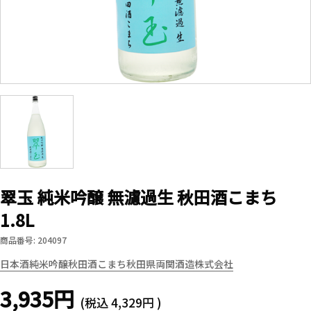
翠玉 純米吟醸 無濾過生 秋田酒こまち
1.8L
商品番号: 204097
日本酒
純米吟醸
秋田酒こまち
秋田県
両関酒造株式会社
3,935円
(税込
4,329円
)