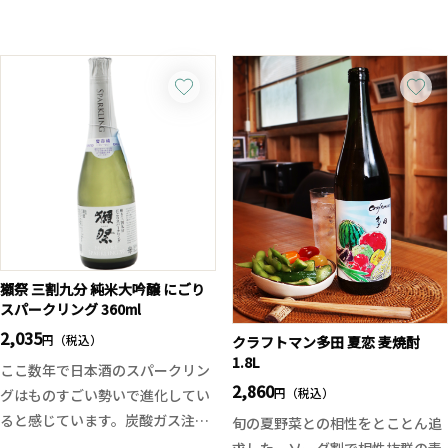
Sensation-コシヒカリ90-」がリ
米酒。
試しあれ！
リースされました。
青森県産「華吹雪」を78％精米で
※お一人様一回のご注文につき1
「普段食べているご飯を美味しい
仕込み、上品な吟醸香とやわらか
本のみの販売となっております。
お酒にしてみたい」という好奇心
な甘み、綺麗な酸が調和した親し
ご了承ください。 一回のご注文と
から蔵元が3年前からちょっとず
みやすい味わいに仕上がっていま
は、ご注文頂き商品がお客様の手
つ遊ぶように仕込み始めました。
す。低精白とは思えない雑味の少
元に届くまでを一回とさせて頂い
固定観念を払い毎年ものづくりを
なさと、軽快な飲み口は見事。
ております。
楽しむことをコンセプトに、新感
使用酵母には青森県開発酵母「ま
覚な味わいとアウトプットを求め
ほろば吟」を採用。ほんのりフル
て製造効率度外視で制作。コンセ
ーティーな香りと、飲み飽きしな
プト通り新感覚を求め、米をぶど
い綺麗な旨口が魅力です。
うやリンゴのような果実のような
刺身や焼き鳥、茄子の揚げびたし
獺祭 三割九分 純米大吟醸 にごり
感覚で醸されております。酒質デ
スパークリング 360ml
など幅広い料理に寄り添い、食中
ータはあえて非公開、ですので難
酒として真価を発揮する一本。価
2,035
円（税込）
クラフトマン多田 夏恋 麦焼酎
しいことは考えずにお愉しみいた
格以上の完成度を是非お楽しみく
1.8L
ここ数年で日本酒のスパークリン
だければ幸いです。
ださい！
2,860
円（税込）
グはものすごい勢いで進化してい
特別な仕込みと処理を行うためい
ると感じています。炭酸ガス注入
旬の夏野菜との相性をとことん追
つもより量が少なくなっておりま
式ではなく、瓶内二次発酵による