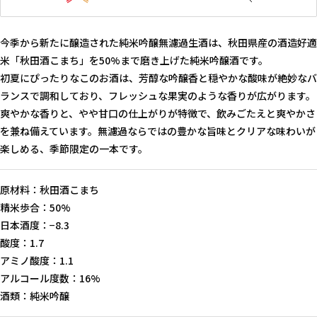
今季から新たに醸造された純米吟醸無濾過生酒は、秋田県産の酒造好適
米「秋田酒こまち」を50%まで磨き上げた純米吟醸酒です。
初夏にぴったりなこのお酒は、芳醇な吟醸香と穏やかな酸味が絶妙なバ
ランスで調和しており、フレッシュな果実のような香りが広がります。
爽やかな香りと、やや甘口の仕上がりが特徴で、飲みごたえと爽やかさ
を兼ね備えています。無濾過ならではの豊かな旨味とクリアな味わいが
楽しめる、季節限定の一本です。
原材料：秋田酒こまち
精米歩合：50%
日本酒度：−8.3
酸度：1.7
アミノ酸度：1.1
アルコール度数：16%
酒類：純米吟醸