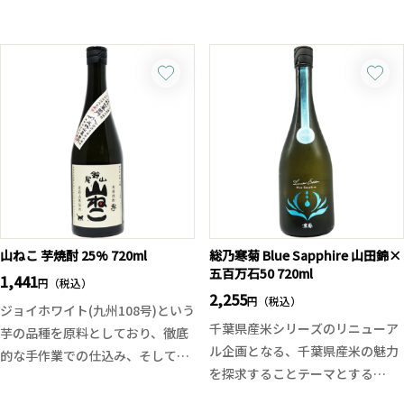
織りなす、繊細さと芯の強さを兼
徹底的に追求した、新シリーズ
ね備えた純米吟醸。酒名の「六
「SUSHIDA」が登場！
根」は、仏教の言葉「六根清浄」
ラベルには“魚”偏に“七田”と書
に由来し、澄み渡るような美しい
く、力強い造語の漢字が刻まれ、
味わいを表現しています。
その味わいを端的に物語ります。
穏やかに広がるバナナを思わせる
口に含めば優しい甘味に清涼な香
上品な香りと、フレッシュで透明
りが重なります。そしてスッと美
感のある口当たり。口に含むと、
しく引く辛口のキレが後味をまと
華吹雪ならではのやさしい米の旨
め、抜群の透明感と余韻のキレを
みとほのかな甘みが広がり、心地
演出します。
よい酸が全体を引き締め、爽やか
脂ののったマグロやブリ、アジフ
でキレの良い余韻へと導きます。
ライ、旬の焼き魚、そして九州名
山ねこ 芋焼酎 25% 720ml
総乃寒菊 Blue Sapphire 山田錦×
五百万石50 720ml
派手さではなく、繊細なバランス
物のゴマサバまで、素材の風味を
1,441
円（税込）
を追求した食中酒として楽しめる
引き立てる辛口酒です。
2,255
円（税込）
ジョイホワイト(九州108号)という
一本です。
千葉県産米シリーズのリニューア
芋の品種を原料としており、徹底
ル企画となる、千葉県産米の魅力
的な手作業での仕込み、そして3
を探求することテーマとする
年以上貯蔵される事によりアルコ
「Discovery」シリーズより、
ール感や芋独特の香りは無くなり