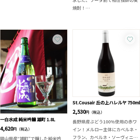
求した、ソーダ割で相性抜群の麦
すので、一日で4種同時リリー
天然の泡、泡のきめ細やかさ、日
焼酎！
ス！飲み比べしていただくのも良
本酒本来の味わいとの調和、awa
甘みとキレのバランスに優れ、焼
し、気になるものだけお愉しみい
酒協会の設立など。
酎らしいコクを残しつつも、軽や
ただくのも良しです！新たな寒菊
こちらの獺祭は、そんな瓶内二次
かで爽やかな仕上がり。ラベルも
をお試しあれ！
発酵方式のスパークリングの中で
夏仕様にリデザインされ、見た目
※お一人様一回のご注文につき1
も山田錦を三割九分という高精米
からも涼しさを感じる1本です。
本のみの販売となっております。
を用い、甘すぎず、キメの細やか
お勧めの飲み方はソーダ割り。口
ご了承ください。 一回のご注文と
な泡が長く続き溌剌とした味わい
に含むと、やさしい甘さと麦の芳
は、ご注文頂き商品がお客様の手
が続きます。また純米大吟醸クラ
醇な香りがふわりと広がり、後味
元に届くまでを一回とさせて頂い
スのにごり酒ならではの華やかな
はスッキリ。冷やしトマトや枝
ております。
香り、そしてキレの良さがありま
豆、ズッキーニのグリル、夏野菜
す。
の浅漬け、レモンを効かせた焼き
魚やカルパッチョなど、さっぱり
St.Cousair 丘の上ハレルヤ 750ml
とした夏の一皿と抜群の相性を発
2,530
円（税込）
揮します。
一白水成 純米吟醸 雄町 1.8L
長野県産ぶどう100%使用の赤ワ
ちなみに「焼酎」の季語は夏で
4,620
円（税込）
イン！メルロー主体にカベルネ・
す！
フラン、カベルネ・ソーヴィニヨ
岡山県産“雄町”で醸した純米吟