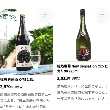
「総乃寒菊 Blue Sapphire-山田錦
果実のような甘さがあります。
50×五百万石50-」がリリースさ
れました。
芋焼酎の多くは黄金千貫を使用し
コーポレートカラーのブルーを寒
ておりますが、ジョイホワイトは
菊銘醸主力米の五百万石と山田錦
サラリとした清涼感にドライな印
に見立て、杜氏が丁寧に時間をか
象があります。飲みやすく、焼酎
けて大切に醸したことから宝石を
初心者や女性にもお勧めの1本で
テーマに当製品は2年前に誕生。
す。こちらは一人〜二人で飲み切
4種の中で最も寒菊らしい設計で
りやすく、持ち運びも楽な四合瓶
すが、宝石をテーマにしているの
タイプとなります。
でエレガントでなめらかな質感を
総乃寒菊 New Sensation コシヒ
カリ90 720ml
目指しています。特別な仕込みと
処理を行うためいつもより量が少
2,035
円（税込）
杜來 純米酒 K-78 1.8L
なくなっておりますので、一日で
2,970
葉県産米シリーズ企画となる、千
円（税込）
4種同時リリース！
葉県産米の魅力を探求することテ
西田酒造店の西田司氏プロデュー
飲み比べしていただくのも良し、
ーマとする「Discovery」シリー
スによる、“日本酒離れを防ぐた
気になるものだけお愉しみいただ
ズより、「総乃寒菊 New
め”をテーマに生まれた注目の純
くのも良しです！新たな寒菊をお