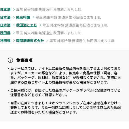
日本酒
翠玉 純米吟醸 無濾過生 秋田酒こまち 1.8L
日本酒
純米吟醸
翠玉 純米吟醸 無濾過生 秋田酒こまち 1.8L
日本酒
秋田酒こまち
翠玉 純米吟醸 無濾過生 秋田酒こまち 1.8L
秋田県
翠玉 純米吟醸 無濾過生 秋田酒こまち 1.8L
秋田県
両関酒造株式会社
翠玉 純米吟醸 無濾過生 秋田酒こまち 1.8L
免責事項
・当サービスでは、サイト上に最新の商品情報を表示するよう努めており
ますが、メーカーの都合などにより、販売中に商品の仕様（規格、容
量、パッケージ、原材料、原産国など）が告知なく変更され、実際にお
届けする商品とサイト上の商品情報が異なる場合がございます。
・ご使用前には、お届けした商品のパッケージやラベルに記載されている
注意書きなどを必ずご確認ください。
・商品の在庫につきましてはオンラインショップ在庫と店頭在庫で分けて
管理しております、また一部商品に関しましては受注発注商品のため配
送までお時間をいただく場合がございます。