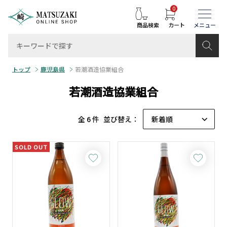
0
商品検索
カート
トップ
鹿児島県
若潮酒造協業組合
若潮酒造協業組合
全 6 件
並び替え：
SOLD OUT