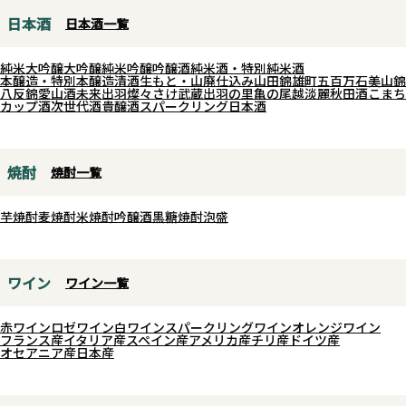
日本酒
日本酒一覧
純米大吟醸
大吟醸
純米吟醸
吟醸酒
純米酒・特別純米酒
本醸造・特別本醸造
清酒
生もと・山廃仕込み
山田錦
雄町
五百万石
美山錦
八反錦
愛山
酒未来
出羽燦々
さけ武蔵
出羽の里
亀の尾
越淡麗
秋田酒こまち
カップ酒
次世代酒
貴醸酒
スパークリング日本酒
焼酎
焼酎一覧
芋焼酎
麦焼酎
米焼酎
吟醸酒
黒糖焼酎
泡盛
ワイン
ワイン一覧
赤ワイン
ロゼワイン
白ワイン
スパークリングワイン
オレンジワイン
フランス産
イタリア産
スペイン産
アメリカ産
チリ産
ドイツ産
オセアニア産
日本産