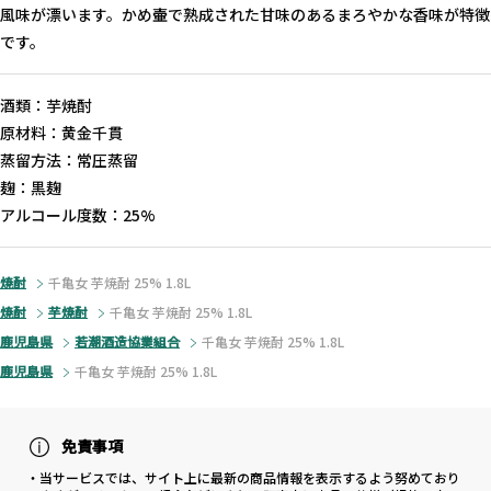
風味が漂います。かめ壷で熟成された甘味のあるまろやかな香味が特徴
です。
酒類：芋焼酎
原材料：黄金千貫
蒸留方法：常圧蒸留
麹：黒麹
アルコール度数：25%
焼酎
千亀女 芋焼酎 25% 1.8L
焼酎
芋焼酎
千亀女 芋焼酎 25% 1.8L
鹿児島県
若潮酒造協業組合
千亀女 芋焼酎 25% 1.8L
鹿児島県
千亀女 芋焼酎 25% 1.8L
免責事項
・当サービスでは、サイト上に最新の商品情報を表示するよう努めており