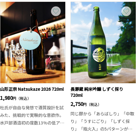
わせる華やかな香りと、白麹由来
主に山形県で栽培されており、玉
の爽やかな酸味、うすにごりなら
苗は山田錦の持つようなコクと旨
ではのきめ細かな発泡感が魅力。
味、そしてスッキリとした軽快な
アルコール12％の軽快な飲み口
味わいになりやすいのが特徴で
で、お米のやさしい甘みと旨味を
す。 澄んだ吟醸香に穏やかに広が
楽しみながら、すっきりとしたキ
る旨味、食事との相性も良い子の
レの良い後味に仕上げた、数量限
お酒は暑い夏の日に冷やでスッキ
定の一本です。
リと楽しめる純米大吟醸です。
山形正宗 Natsukaze 2026 720ml
長瀞蔵 純米吟醸 しずく採り
720ml
1,980
円（税込）
2,750
円（税込）
杜氏が自由な発想で酒質設計を試
同じ醪から「あらばしり」「中取
みた、挑戦的で実験的な意欲作。
り」「うすにごり」「しずく採
水戸部酒造初の度数13%の低アル
り」「瓶火入」の5パターンが季
設計の夏酒です。