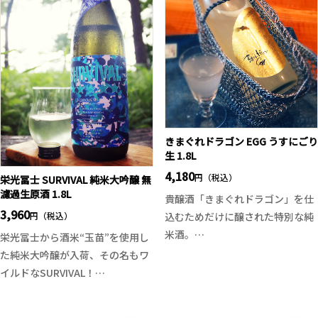
る酒質に仕上がっています。品質
保持のため極力酸化させないプロ
セスを導入し、さらにフレッシュ
感が増しております。年々酒質の
向上が著しい新藤酒造店の限定酒
です。
きまぐれドラゴン EGG うすにごり
生 1.8L
4,180
円（税込）
栄光冨士 SURVIVAL 純米大吟醸 無
濾過生原酒 1.8L
貴醸酒「きまぐれドラゴン」を仕
3,960
円（税込）
込むためだけに醸された特別な純
米酒。
栄光冨士から酒米“玉苗”を使用し
その一部を貴醸酒へ使用し、残る
た純米大吟醸が入荷、その名もワ
希少な酒だけを「EGG」として瓶
イルドなSURVIVAL！
詰めしました。佐賀はがくれ酵母
山田錦のようなコク、爽やかな酒
SGHによる、いちごやメロンを思
質は夏の暑い日にピッタリ！