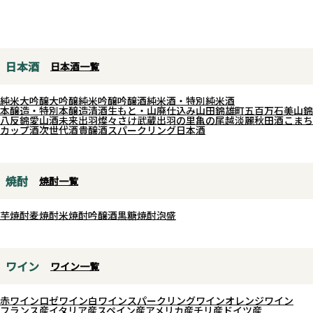
節ごとに発売される長瀞蔵シリー
水戸部酒造が得意とする出羽燦々
ズから、しずく採りが入荷！
を使用し、口に含めば優しく立ち
埼玉県産のさけ武蔵を使用してお
上る香りとともに、爽やかな酸味
り、品のある香りに一口目から軽
と柔らかな甘みが広がり、ほんの
日本酒
日本酒一覧
快に駆け抜ける透明感のある旨
りガス感を帯びた軽やかさが心地
味、そして追い掛けるように酸味
よい余韻を残します。
純米大吟醸
大吟醸
純米吟醸
吟醸酒
純米酒・特別純米酒
が現れて全体を綺麗にまとめ上げ
冷やしていただくことで一層キリ
本醸造・特別本醸造
清酒
生もと・山廃仕込み
山田錦
雄町
五百万石
美山錦
八反錦
愛山
酒未来
出羽燦々
さけ武蔵
出羽の里
亀の尾
越淡麗
秋田酒こまち
ていきます。生原酒ならではフレ
ッとした爽快感が引き立ち、真夏
カップ酒
次世代酒
貴醸酒
スパークリング日本酒
ッシュさと活き活きとした味わ
の昼下がりや夕涼みの一杯にぴっ
い、そして香味バランスの良さ、
たり。フレッシュさと飲みごたえ
さけ武蔵ならではの旨味がしっか
の絶妙なバランスは、夏ノ純米花
焼酎
焼酎一覧
りと感じられます。
火ラベルとはまた違った新しい夏
そして口にして思うのはコストパ
の味わいです。
芋焼酎
麦焼酎
米焼酎
吟醸酒
黒糖焼酎
泡盛
フォーマンスの良さ！しずく採り
は加圧せずに吊り下げた重力によ
って滴り落ちる部分のみで搾る大
ワイン
ワイン一覧
変手間はかかる方法。その分雑味
の少ないエレガントな酒質となり
赤ワイン
ロゼワイン
白ワイン
スパークリングワイン
オレンジワイン
フランス産
イタリア産
スペイン産
アメリカ産
チリ産
ドイツ産