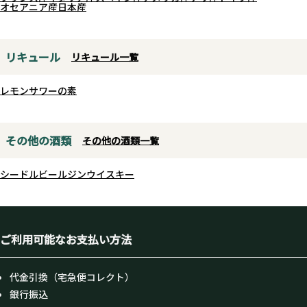
ます。この価格でこの酒質、長瀞
オセアニア産
日本産
蔵……恐るべし！
リキュール
リキュール一覧
レモンサワーの素
その他の酒類
その他の酒類一覧
シードル
ビール
ジン
ウイスキー
ご利用可能なお支払い方法
代金引換（宅急便コレクト）
銀行振込