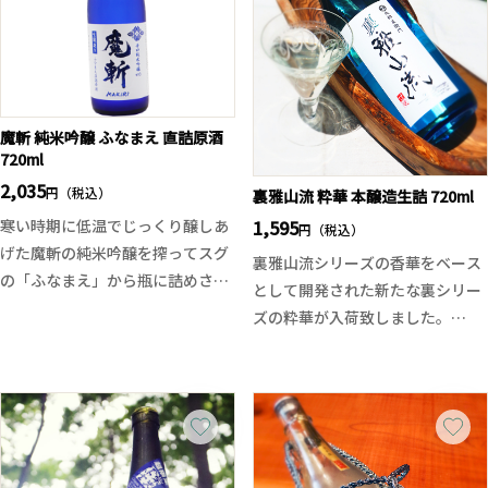
明るくなるような香り、飲み口も
れた酒質に仕上がっております。
綺麗でサラーっとまるでシルクの
ような口当たり。そして濃醇な米
一白水成の季節シリーズの中でも
の旨味と甘味が一気に広がり、鮮
上品でボリュームのある愛山酒、
やかに開いていきます。そして後
是非ご堪能ください。
魔斬 純米吟醸 ふなまえ 直詰原酒
味はしっかりとキレていき、品の
720ml
ある余韻だけ残ります。ガッツリ
2,035
円（税込）
裏雅山流 粋華 本醸造生詰 720ml
とした旨味と流れるようなキレ
1,595
寒い時期に低温でじっくり醸しあ
味。力強くもしなやかで、ダレた
円（税込）
げた魔斬の純米吟醸を搾ってスグ
り舌に残らない、柔よく剛を制し
裏雅山流シリーズの香華をベース
の「ふなまえ」から瓶に詰めされ
ているTakachiyoの限定酒です。
として開発された新たな裏シリー
た限定酒。上槽したての瑞々しい
ズの粋華が入荷致しました。
旨味をそのまま閉じ込めたインパ
兵庫県産の山田錦を使用してお
クトのある香味。
り、新藤酒造店の出品酒と同じく
冬季に発売される赤魔斬生原酒の
種麹と新山形酵母を組み合わせて
フレッシュな旨さを「夏に飲む」
仕込まれていますので、香りは華
をコンセプトに醸された東北銘醸
やか、香味バランスも良く、山田
の意欲作となります。
錦特有の味の冴え、コクを味わえ