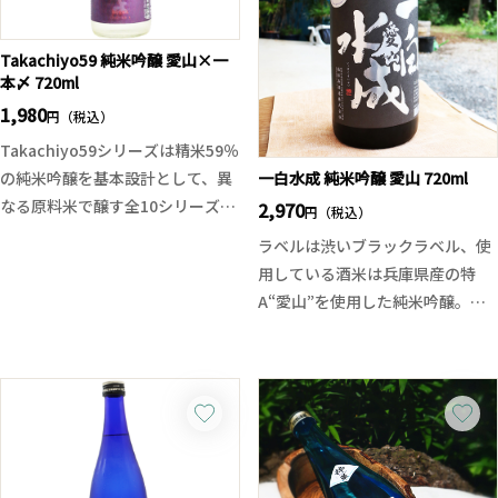
心地よく、これからの季節にぴっ
たりの一本です。
定番の表翠玉とはまた違う、味わ
Takachiyo59 純米吟醸 愛山×一
本〆 720ml
いのコントラストもぜひお楽しみ
1,980
ください。しっかり冷やしてお楽
円（税込）
しみください。
Takachiyo59シリーズは精米59％
の純米吟醸を基本設計として、異
一白水成 純米吟醸 愛山 720ml
なる原料米で醸す全10シリーズの
2,970
円（税込）
季節限定品となります。全て中取
ラベルは渋いブラックラベル、使
りの無調整生原酒となっており、
用している酒米は兵庫県産の特
吟醸香と上品な酒質で、酸味・甘
A“愛山”を使用した純米吟醸。
味のバランスが良い食前、食中酒
となります。
愛山の持つ旨みをたっぷりと引き
今回は二つの酒米がタッグを組ん
出した芳醇な風味の純米吟醸。酒
で登場！希少米とされている「愛
質は果実を彷彿とさせる豊かな香
山」と新潟の酒米で高千代酒造が
りがあり、上品な酒の輪郭を持っ
十八番の「一本〆」を使用。南国
ております。今年も旨みを引き出
系の果実を彷彿とさせる華やかで
しつつも香り豊かでバランスのと