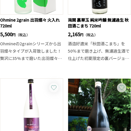
Ohmine 2grain 出羽燦々 火入れ
両関 裏翠玉 純米吟醸 無濾過生 秋
720ml
田酒こまち 720ml
5,500
2,165
円（税込）
円（税込）
Ohmineの2grainシリーズから出
酒造好適米「秋田酒こまち」を
羽燦々タイプが入荷致しました！
50％まで磨き上げ、無濾過生酒で
贅沢に35%まで磨いた出羽燦々を
仕上げた初夏限定の裏バージョン
使用。グレープフルーツの様な甘
の翠玉です。
酸っぱさの中に、出羽燦々特有の
グラスから立ち上がるのは、翠玉
ふっくらとした香りと豊かな旨
らしい華やかで芳醇な吟醸香。口
味、柑橘の皮を彷彿とさせるドラ
に含むと、みずみずしい果実感と
イな後味が特徴的なギフトにもお
透明感ある旨味が広がり、後半は
勧めな一本です。
やや辛口にキレていく軽快な仕上
がり。
無濾過生ならではのフレッシュ感
と、柔らかく伸びやかな味わいが