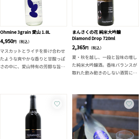
Ohmine 3grain 愛山 1.8L
まんさくの花 純米大吟醸
Diamond Drop 720ml
4,950
円（税込）
2,365
円（税込）
マスカットとライチを掛け合わせ
夏・秋を越し、一段と旨味の増し
たような爽やかな香りと甘酸っぱ
た純米大吟醸酒。香味バランスが
さの中に、愛山特有の芳醇な旨味
取れた飲み飽きのしない酒質に仕
が加わった複雑なバランスが特
上がりました。全国で400本限定
徴。前回出たかすみ酒とは違う透
の商品となり雫酒がまるで輝くダ
明感と愛山の持つまったりとジュ
イヤモンドの様に見える事からこ
ーシーな旨味の味わい、飲み手を
の名前が付けられました。50％精
魅了するセクシーな一本です。
米、大吟醸クラスの生詰原酒はま
さに究極の一本です。ラベルも華
やかでなんとも大胆な季節酒で
す！