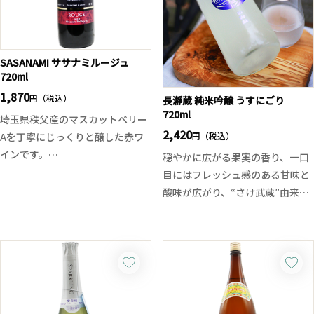
SASANAMI ササナミルージュ
720ml
1,870
円（税込）
長瀞蔵 純米吟醸 うすにごり
720ml
埼玉県秩父産のマスカットベリー
2,420
円（税込）
Aを丁寧にじっくりと醸した赤ワ
インです。
穏やかに広がる果実の香り、一口
目にはフレッシュ感のある甘味と
若々しい果実味と優しいタンニン
酸味が広がり、“さけ武蔵”由来の
が調和した、ふくよかな味わいが
旨味がうすにごりの滓と共に重な
特徴です。肉を使用した料理の
り合います。軽い微炭酸感とフレ
他、酸味と柔らかなボディ感があ
ッシュな味わいを楽しめます。瓶
るので、ロールキャベツや豚キム
詰後は一切加工をしていない無濾
チなども相性の良い懐の深さを感
過生原酒ですので日本酒本来の味
じさせる赤ワインです。
を楽しめます。