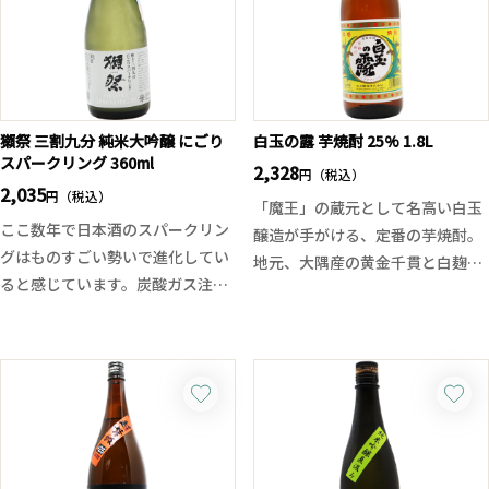
また開栓後の時間の経過によっ
て、多彩な味わいが楽しめます。
暑い季節を迎える中、キリッと冷
やして、自分好みの味わいを見つ
けて下さい。従来の酒造りとは異
なり、活性した味わいとさけ武蔵
獺祭 三割九分 純米大吟醸 にごり
白玉の露 芋焼酎 25% 1.8L
スパークリング 360ml
の多彩な味わいを活かすため、醪
2,328
円（税込）
2,035
を鑑評会出品酒並みに管理し、長
円（税込）
「魔王」の蔵元として名高い白玉
期低温発酵にて上槽のタイミング
ここ数年で日本酒のスパークリン
醸造が手がける、定番の芋焼酎。
を見極め15度原酒の酒質設計にな
グはものすごい勢いで進化してい
地元、大隅産の黄金千貫と白麹を
っております。
ると感じています。炭酸ガス注入
用い、伝統的な常圧蒸留で仕上げ
式ではなく、瓶内二次発酵による
られたこの一本は、芋焼酎らしい
天然の泡、泡のきめ細やかさ、日
まろやかな風味を持ちながらも、
本酒本来の味わいとの調和、awa
スッキリとした飲み口とシャープ
酒協会の設立など。
なキレが魅力です。
こちらの獺祭は、そんな瓶内二次
華やかさよりも素朴な旨み、派手
発酵方式のスパークリングの中で
さよりも日々に寄り添うやさしさ
も山田錦を三割九分という高精米
を感じさせる味わいで、ストレー