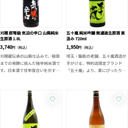
を用い、甘すぎず、キメの細やか
ト、ロック、水割り、湯割りと飲
な泡が長く続き溌剌とした味わい
み方を選ばず、日常の一杯として
が続きます。また純米大吟醸クラ
も重宝される極上のレギュラー酒
スのにごり酒ならではの華やかな
です。
香り、そしてキレの良さがありま
刈穂 超弩級 気迫の辛口 山廃純米
五十嵐 純米吟醸 無濾過生原酒 直
クセのない飲みやすさと、穏やか
生原酒 1.8L
汲み 720ml
す。
な芋の香りを両立させた一本。魔
3,740
1,950
円（税込）
王にも通じる、白玉醸造の丁寧な
円（税込）
酒づくりの精神を、是非ご堪能く
刈穂蔵伝承の山廃仕込みで、極限
埼玉・飯能の老舗、五十嵐酒造が
ださい。
までの発酵に挑んだ極辛純米酒で
手がける、特約店限定ブランド
す。日本酒で甘辛度合いを示すの
「五十嵐」より、夏にぴったりの
は日本酒度。そして大辛口と言わ
爽快な一本が登場！
れる数値は＋6以上ですが今回は
看板銘柄「天覧山」をベースに、
それを圧倒的に上回る＋25。
発酵タンクから直接瓶詰めす
もちろんただ辛いだけでなく、そ
る“直汲み”製法で仕上げた無濾過
れに応える重厚な旨味とハードな
生原酒。
キレを持った深みのある辛さが特
フレッシュで繊細な微発泡のガス
長です。日本酒の概念を超越した
感が口中で踊り、華やかで爽やか
季節限定酒の味わいをお試しくだ
なマスカット系の吟醸香。