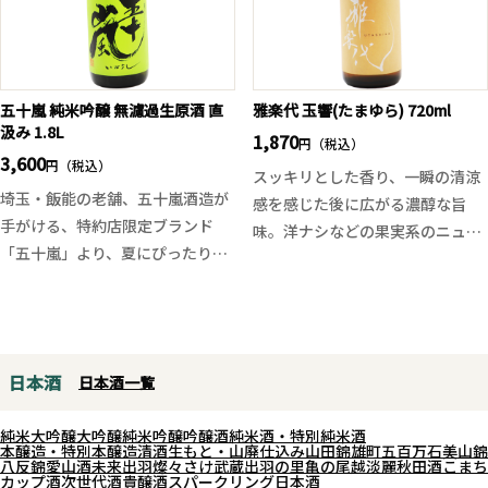
さい。
軽快なアタックから広がる、ほど
よい甘味と洗練された旨味、キリ
ッと締まる後味が暑い季節に心地
良い一本です。
五十嵐 純米吟醸 無濾過生原酒 直
雅楽代 玉響(たまゆら) 720ml
汲み 1.8L
1,870
円（税込）
3,600
円（税込）
スッキリとした香り、一瞬の清涼
埼玉・飯能の老舗、五十嵐酒造が
感を感じた後に広がる濃醇な旨
手がける、特約店限定ブランド
味。洋ナシなどの果実系のニュア
「五十嵐」より、夏にぴったりの
ンスを感じた後に、鮮やかな酸に
爽快な一本が登場！
スッキリとしたドライな後味。
看板銘柄「天覧山」をベースに、
全体的に淡麗なはずなのに旨味の
発酵タンクから直接瓶詰めす
塊が続いていきます。酸と共にほ
る“直汲み”製法で仕上げた無濾過
のかなビターさが影を潜めてお
日本酒
日本酒一覧
生原酒。
り、これが後半に味をダレさせま
フレッシュで繊細な微発泡のガス
せん。
純米大吟醸
大吟醸
純米吟醸
吟醸酒
純米酒・特別純米酒
感が口中で踊り、華やかで爽やか
時間の経過と共にやら若く開いて
本醸造・特別本醸造
清酒
生もと・山廃仕込み
山田錦
雄町
五百万石
美山錦
八反錦
愛山
酒未来
出羽燦々
さけ武蔵
出羽の里
亀の尾
越淡麗
秋田酒こまち
なマスカット系の吟醸香。
いきます。温度が上がっていくに
カップ酒
次世代酒
貴醸酒
スパークリング日本酒