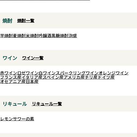
軽快なアタックから広がる、ほど
つれて花のような可憐さやふわり
よい甘味と洗練された旨味、キリ
とした軽いシルクのような質感。
ッと締まる後味が暑い季節に心地
派手さを抑えた、研ぎ澄まされた
焼酎
焼酎一覧
良い一本です。
新潟淡麗の味わいです。
これには素材の味を活かした料理
芋焼酎
麦焼酎
米焼酎
吟醸酒
黒糖焼酎
泡盛
や塩を使った料理が良さそうで
す。鶏レバー、ローストポーク、
ワイン
ワイン一覧
鮎の塩焼き、帆立焼きや小籠包な
ども相性が良さそうです。
赤ワイン
ロゼワイン
白ワイン
スパークリングワイン
オレンジワイン
フランス産
イタリア産
スペイン産
アメリカ産
チリ産
ドイツ産
オセアニア産
日本産
リキュール
リキュール一覧
レモンサワーの素