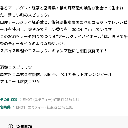
香るアールグレイ紅茶と宮崎県・櫻の郷酒造の焼酎が出会って生まれ
た、新しい和のスピリッツ。
国産アールグレイ紅茶葉と、佐賀県指定農園のベルガモットオレンジピ
ールを使用し、爽やかで芳しい香りを丁寧に引き出しています。
このお酒をソーダ割りでつくる“アールグレイハイボール”は、まるで午
後のティータイムのような軽やかさ。
スパイス料理やエスニック、キャンプ飯にも相性抜群です！
酒類：スピリッツ
原材料：単式蒸留焼酎、和紅茶、ベルガモットオレンジピール
アルコール度数：23%
その他酒類
EMOT (エモティー) 紅茶酒 23% 1.8L
宮崎県
EMOT (エモティー) 紅茶酒 23% 1.8L
免責事項