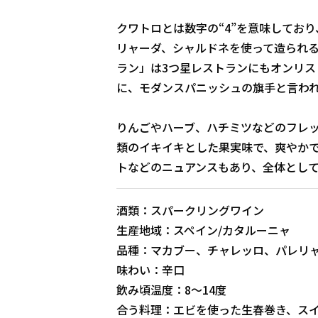
クワトロとは数字の“4”を意味してお
リャーダ、シャルドネを使って造られ
ラン」は3つ星レストランにもオンリ
に、モダンスパニッシュの旗手と言わ
りんごやハーブ、ハチミツなどのフレ
類のイキイキとした果実味で、爽やか
トなどのニュアンスもあり、全体とし
酒類：スパークリングワイン
生産地域：スペイン/カタルーニャ
品種：マカブー、チャレッロ、パレリ
味わい：辛口
飲み頃温度：8〜14度
合う料理：エビを使った生春巻き、ス