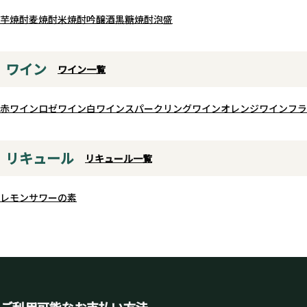
芋焼酎
麦焼酎
米焼酎
吟醸酒
黒糖焼酎
泡盛
ワイン
ワイン一覧
赤ワイン
ロゼワイン
白ワイン
スパークリングワイン
オレンジワイン
フラ
リキュール
リキュール一覧
レモンサワーの素
ご利用可能なお支払い方法