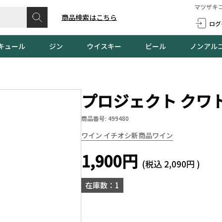
マツザキ
商品検索はこちら
ログ
キュール
ジン
ウイスキー
ビール
ノンアル
プロジェクト クワト
商品番号: 499480
ワイン イチオシ新商品
ワイン
1,900円
(税込
2,090円
)
在庫数：1