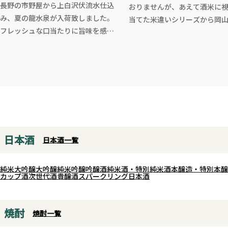
長野の市野屋から上白沢伏流水仕込
おりませんが、あえて酒米に
み、夏の龍水泉が入荷致しました。
当てた米違いシリーズから岡
フレッシュな口当たりに旨味を感じ
の純米吟醸が入荷致しました
たかと思うと勢いのある酸味が綺麗
華やかな香りと、豊かに広がる
にまとめ上げていきます、芯があり
ある味わい。雄町米らしいボ
ながらも流れるように旨味と酸味が
ムに透明感があり、しっかりと
広がり、弾けるようにキレていくま
の持つ個性が引き出されていま
さに打ち上げ花火のような辛口の味
食中酒としても楽しめる優し
わい。
しい純米吟醸です。
余韻も心地よく食事の邪魔をしませ
ん、BBQや焼き鳥などの料理から、
日本酒
日本酒一覧
薬味を添えた夏の魚料理、夏野菜の
パスタや豚しゃぶ、カルパッチョな
純米大吟醸
大吟醸
純米吟醸
吟醸酒
純米酒・特別純米酒
本醸造・特別本醸
どとも相性が良さそうです。
カップ酒
次世代酒
貴醸酒
スパークリング日本酒
焼酎
焼酎一覧