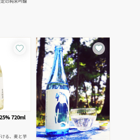
限定の純米吟醸
熟したブラックベリーや黒スグリの
濃密な果実香に、黒コショウやクロ
」を60％まで
ーヴのスパイスが調和。シルキーな
ュで心地よい香
タンニンと14％のしっかりしたアル
しい旨みが感じ
コールが、柔らかさと力強さを兼ね
スッキリとキレ
備えた濃厚な赤ワインに仕上げてい
味わいが魅力で
ます。
3000年のワイン文化を現代に受け継
ッシュ感と爽快
ぐ、デアル・マーレ地方最大級のワ
刺身やカルパッ
イナリー「ヴィル・ブドゥレアス
おろし、青菜の
カ」が造る、プレミアムな1本。飲み
良しです。
ごたえがありながらも重すぎず、バ
ランスの良さが際立ちます。
5% 720ml
がける、麦と芋