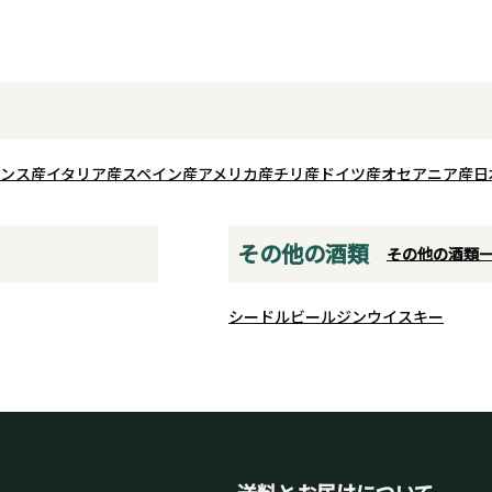
ンス産
イタリア産
スペイン産
アメリカ産
チリ産
ドイツ産
オセアニア産
日
その他の酒類
その他の酒類
シードル
ビール
ジン
ウイスキー
送料とお届けについて