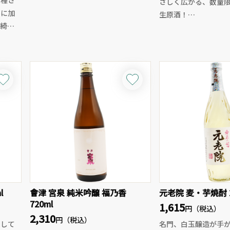
育種さ
さしく広がる、数量
メルロー主体ならではのふくよかで
さに加
生原酒！
まろやかな果実味に、カベルネ由来
綺麗
香川県産米「オオセト
の芯のある骨格が重なり、しなやか
しい華
磨き上げ、フレッシ
なタンニンと上品な余韻が楽しめま
しい味
りとともに、米の優
す。
地よ
られる一本。後口も
カシスや黒系ベリーの香りに、ほの
共にお
よく、透明感のある
かな甘やかさも感じる、女性的でエ
す。
レガントなボルドーの赤ワイン。
生酒ならではのフレ
フレンチオーク樽で12ヶ月熟成さ
な飲み口は白身魚の
れ、程よく丸みのある飲み心地に仕
チョ、冷奴、シラス
上がっている、「格付けシャトーの
おひたしなどと相性
雰囲気を気軽に味わいたい」方にお
すすめの1本です。
l
會津 宮泉 純米吟醸 福乃香
元老院 麦・芋焼酎 2
720ml
1,615
円（税込）
2,310
円（税込）
表して
名門、白玉醸造が手