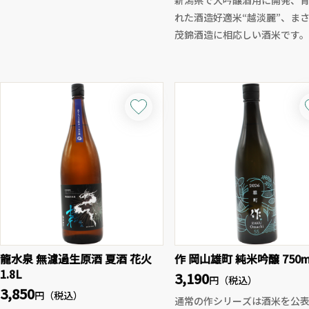
新潟県で大吟醸酒用に開発、
たこの一本は、芋焼酎らしいまろや
れた酒造好適米“越淡麗”、ま
かな風味を持ちながらも、スッキリ
茂錦酒造に相応しい酒米です。
とした飲み口とシャープなキレが魅
な飲み口に荷札酒シリーズら
力です。
やかさがありつつも淡麗で美
華やかさよりも素朴な旨み、派手さ
わい、後味の余韻も優雅で心
よりも日々に寄り添うやさしさを感
い。新潟への拘りを鮮度味と
じさせる味わいで、ストレート、ロ
楽しみください。
ック、水割り、湯割りと飲み方を選ば
ず、日常の一杯としても重宝される
極上のレギュラー酒です。
クセのない飲みやすさと、穏やかな
芋の香りを両立させた一本。魔王に
も通じる、白玉醸造の丁寧な酒づく
りの精神を、是非ご堪能ください。
龍水泉 無濾過生原酒 夏酒 花火
作 岡山雄町 純米吟醸 750m
1.8L
3,190
円（税込）
3,850
円（税込）
通常の作シリーズは酒米を公