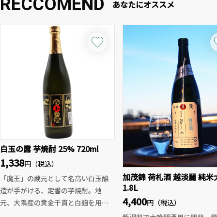
RECCOMEND
あなたにオススメ
白玉の露 芋焼酎 25% 720ml
1,338
円（税込）
加茂錦 荷札酒 越淡麗 純米
「魔王」の蔵元として名高い白玉醸
1.8L
造が手がける、定番の芋焼酎。地
4,400
元、大隅産の黄金千貫と白麹を用
円（税込）
い、伝統的な常圧蒸留で仕上げられ