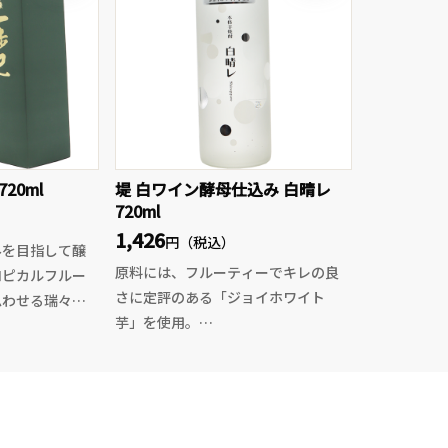
です。開栓後の
つ。超辛口の新
みてください。
20ml
堤 白ワイン酵母仕込み 白晴レ
720ml
1,426
円（税込）
みを目指して醸
原料には、フルーティーでキレの良
ロピカルフルー
さに定評のある「ジョイホワイト
思わせる瑞々し
芋」を使用。
うなジューシー
さらに白ワイン酵母で仕込むこと
す。
で、柑橘を思わせる爽やかで華やか
でなめらかな口
な香りを引き出しています。
い甘みと豊かな
グラスに注ぐと、レモンやグレープ
半は一歩己らし
フルーツを連想させる軽快なアロ