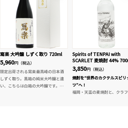
以外はスペック完全非公開。
かな酸と静かな余韻、奥行き
香り、まろやかさとエレガント
レが共存。全ての味わいが静
和し、余白の美を感じさせる
バランス。
特製木箱入りで、ギフト・贈答
お勧めの一本。“SAKEが未来
寫楽 大吟醸 しずく取り 720ml
Spirits of TENPAI with
あるべきか”を問い直す哲学的
SCARLET 麦焼酎 44% 700
5,960
円（税込）
もある限定酒となっております
3,850
円（税込）
限定出荷される寫楽最高峰の日本酒
焼酎を“世界のカクテルスピリ
しずく取り。黒箱の純米大吟醸と違
ツ”へ！
い、こちらは白箱の大吟醸です。
福岡・天盃の麦焼酎と、クラフ
鑑評会出品酒と同じく低温管理の
キュールブランド「SCARLET
中、醪から一滴一滴時間と手間のか
想が出会って生まれた、特別
かるしずく取りで仕込まれた大吟
原酒。今回発表された薬草酒
醸。上品で繊細な風味、吟醸香も素
「KIZASHI AMARO - TENPAI
晴らしく、果実の様に瑞々しく1ラン
EDITION -」の出発点となっ