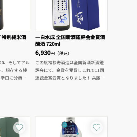
RY 特別純米酒
一白水成 全国新酒鑑評会金賞酒
醸酒 720ml
6,930
円（税込）
20、そしてアル
この度福禄寿酒造は全国新酒新酒鑑
う、現存する純
評会にて、金賞を受賞しこれで11回
の辛口に分類さ
連続金賞受賞となりました！ 兵庫県
特A地区松沢産の山田錦を35%精米し
完全発酵に近づ
た、美しい飲み口、透明感がありな
力強い味わい
がら輝くような旨味、ボリューム感
キレが特徴。口
から後口の余韻まで素晴らしいバラ
みとわずかな苦
ンスに仕上がった一本、至高の一白
たえ抜群！
水成を是非お楽しみください。
、その後ロック