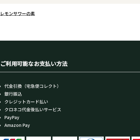
まさに焼酎を“カクテルのため
リッツ”として再定義する挑戦
レモンサワーの素
は、レストランだけの酒では
BARという舞台でどこまで表
るのか。その可能性の「兆し
ぜひグラスの中で体験してく
い。
ご利用可能なお支払い方法
代金引換（宅急便コレクト）
銀行振込
クレジットカード払い
クロネコ代金後払いサービス
PayPay
Amazon Pay