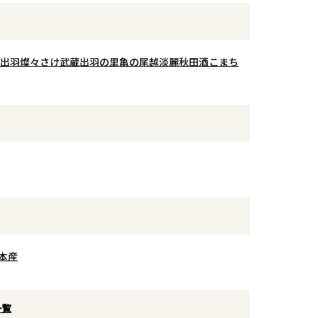
体を引き締める
マ。口当たりは軽やかで、芋焼酎ら
しい旨味を感じながらも、後味は驚
兼ね備えた、蔵
くほどスッキリ。
じられる一本で
出羽燦々
さけ武蔵
出羽の里
亀の尾
越淡麗
秋田酒こまち
おすすめは炭酸割り。ソーダで割る
ことで、香りの爽快感がさらに際立
ち、まるで大人のシトラスカクテル
のような飲み心地に。
焼酎が苦手な方や、普段ハイボール
派の方にもぜひ試していただきたい
一本です。
本産
一覧