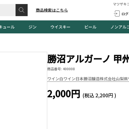
マツザキ
商品検索はこちら
ログ
キュール
ジン
ウイスキー
ビール
ノンアル
勝沼アルガーノ 甲州 2
商品番号: 400008
ワイン
白ワイン
日本
勝沼醸造株式会社
山梨県
2,000円
(税込
2,200円
)