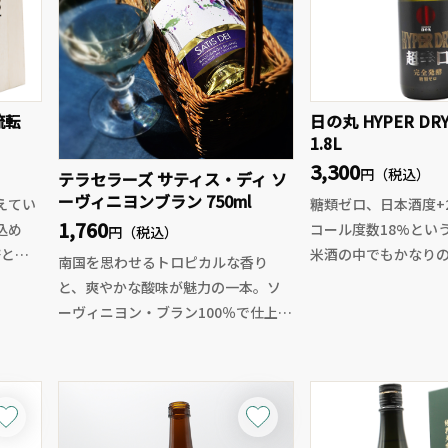
流転
日の丸 HYPER D
1.8L
3,300
円（税込）
テラセラーズ サティス・ディ ソ
ーヴィニヨンブラン 750ml
えてい
糖類ゼロ、日本酒度+
1,760
込め
コール度数18%とい
円（税込）
と、
米酒の中でもかなり
南国を思わせるトロピカルな香り
れる一本です。
と、爽やかな酸味が魅力の一本。ソ
『不変
甘さを一切排除し、
ーヴィニヨン・ブラン100％で仕上げ
に根ざ
けることで生まれる
た、毎日飲みたくなる軽快な白ワイ
き上げ
と、研ぎ澄まされた
ンです。
拓くプ
に含めば、複雑な旨
パイナップルやマンゴーなどの華や
みが広がり、飲みご
かなアロマに、キレのある酸がバラ
いう事
まずは常温で味わい
ンスよく調和。口当たりは軽やかで