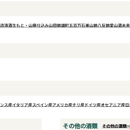
い心地よい渋みが全
で柔らかな旨味が広がります。
上質な味わい。
華やかさを競うのではなく、米本来
華やかさと繊細さを
の魅力を丁寧に引き出した味わい
として
の真摯な酒造りを感
で、後口はすっとキレの良い辛口。
造
清酒
生もと・山廃仕込み
山田錦
雄町
五百万石
美山錦
八反錦
愛山
酒未来
磨き続
す。
食事に寄り添いながらも、じっくり
ほど
と酒米の個性を楽しめる一本です。
いま
酒未来が持つ透明感と上質な旨味を
存分にご堪能ください。
しさ
に含め
味が広
クリー
いう枠
テキー
ンス産
イタリア産
スペイン産
アメリカ産
チリ産
ドイツ産
オセアニア産
日
世界基
れてい
その他の酒類
その他の酒類