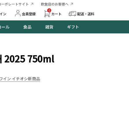
コーポレートサイト
飲食店のお客様へ
0
イン
会員登録
カート
配送・送料
コール
食品
雑貨
ギフト
025 750ml
ワイン イチオシ新商品