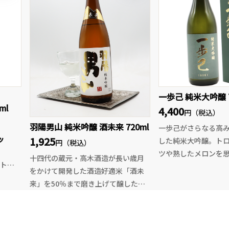
しなや
で楽しむのもお勧め
フレッシュ、後味はすっきりとクリ
のある
味の変化も魅力の一
ーンにまとまります。
なキ
境地をぜひ体験して
気取らず楽しめる親しみやすさと、
かに調
飲み飽きしない爽快感が魅力のデイ
上質な
リーワインです。
にも
にどう
一歩己 純米大吟醸 7
挑戦で
ml
4,400
円（税込）
。
羽陽男山 純米吟醸 酒未来 720ml
一歩己がさらなる高
1,925
ッ
した純米大吟醸。ト
円（税込）
ツや熟したメロンを
十四代の蔵元・高木酒造が長い歳月
トリ
い香りと、弾けるよ
をかけて開発した酒造好適米「酒未
」の思
な果実味が広がりま
来」を50％まで磨き上げて醸した純
な限定
派手さを抑えた上品
米吟醸。
当たりから、やさし
穏やかで上品な香り、なめらかな口
旨味がふくらみ、後
当たりと酒未来ならではのふくよか
たベース