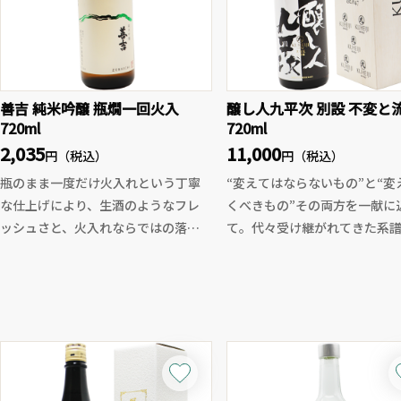
善吉 純米吟醸 瓶燗一回火入
醸し人九平次 別設 不変と
720ml
720ml
2,035
11,000
円（税込）
円（税込）
瓶のまま一度だけ火入れという丁寧
“変えてはならないもの”と“変
な仕上げにより、生酒のようなフレ
くべきもの”その両方を一献に
ッシュさと、火入れならではの落ち
て。代々受け継がれてきた系譜
着いた旨味を両立した一本です。
未来を見据えた進化の融合。
立ち上がりは軽やかで、ほんのりと
醸し人九平次の別設シリーズ
したフレッシュな甘み。そこから特
と流転』は、長い歴史と伝統
有のソリッドでシャープな辛さへと
しながらも、現代の感性で磨
移行し、後半はスッとキレる、非常
られた、まさに新時代を切り
にバランスの良い流れ。
レミアムSAKEです。
兵庫県産山田錦を100%使用と