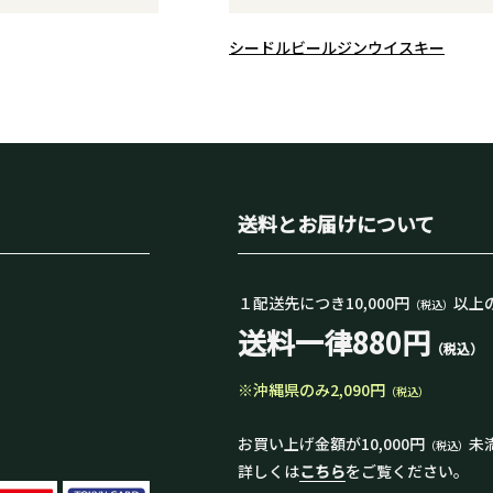
のスピ
！焼酎
シードル
ビール
ジン
ウイスキー
ない。
現でき
」を、
ださ
送料とお届けについて
１配送先につき10,000円
以上
（税込）
送料一律880円
（税込）
※沖縄県のみ2,090円
（税込）
お買い上げ金額が10,000円
未
（税込）
詳しくは
こちら
をご覧ください。