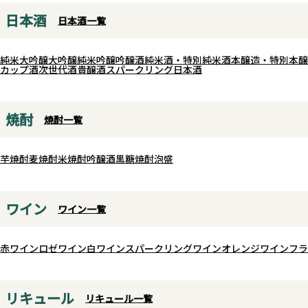
ク上の味わいは飲み手を別の世界へ
スピリッツでもあります。
日本酒
と誘ってくれます。味わいの秘密
日本酒一覧
は、急冷火入れ低温貯蔵。上品で繊
アルコール度数は44度。焼酎
細な風味を損なうことなく瓶詰され
純米大吟醸
大吟醸
純米吟醸
吟醸酒
純米酒・特別純米酒
本醸造・特別本醸
は高めの度数ながら、天盃が
カップ酒
次世代酒
貴醸酒
スパークリング日本酒
てあります。
けてきた蒸溜技術により、驚く
※お一人様一回のご注文につき1本の
滑らかな口当たりを実現して
みの販売となっております。ご了承
焼酎
焼酎一覧
す。
ください。一回のご注文とは、ご注
グラスに注ぐと、麦由来の香ば
文頂き商品がお客様の手元に届くま
と穀物の甘いニュアンス。口
でを一回とさせて頂いております。
芋焼酎
麦焼酎
米焼酎
吟醸酒
黒糖焼酎
泡盛
ば、しっかりとしたコクと旨
がりながらも、後味は非常に
ワイン
ン。
ワイン一覧
その味わいは、従来の焼酎と
を超え、ウイスキーやラム、
赤ワイン
ロゼワイン
白ワイン
スパークリングワイン
オレンジワイン
フラ
ラのようにカクテルで使える“
準のスピリッツ”として設計さ
ます。
リキュール
リキュール一覧