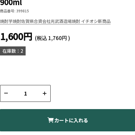
900ml
商品番号: 399815
焼酎
芋焼酎
佐賀県
合資会社光武酒造場
焼酎 イチオシ新商品
1,600円
(税込
1,760円
)
在庫数：2
カートに入れる