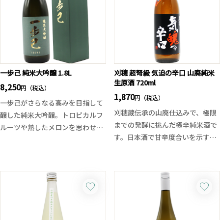
の一本です。
性と、次世代の酒造りへの挑戦を
感じられる一本です。
一歩己 純米大吟醸 1.8L
刈穂 超弩級 気迫の辛口 山廃純米
生原酒 720ml
8,250
円（税込）
1,870
円（税込）
一歩己がさらなる高みを目指して
刈穂蔵伝承の山廃仕込みで、極限
醸した純米大吟醸。トロピカルフ
までの発酵に挑んだ極辛純米酒で
ルーツや熟したメロンを思わせる
す。日本酒で甘辛度合いを示すの
瑞々しい香りと、弾けるようなジ
は日本酒度。そして大辛口と言わ
ューシーな果実味が広がります。
れる数値は＋6以上ですが今回は
派手さを抑えた上品でなめらかな
それを圧倒的に上回る＋25。
口当たりから、やさしい甘みと豊
もちろんただ辛いだけでなく、そ
かな旨味がふくらみ、後半は一歩
れに応える重厚な旨味とハードな
己らしい心地よい渋みが全体を引
キレを持った深みのある辛さが特
き締める上質な味わい。