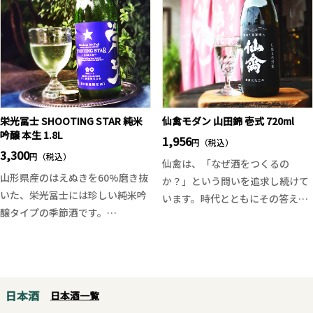
グリーンレモン」です。麦焼酎を
添う“飲み疲れしない白”。価格以
ベースに早摘みレモンを使用する
上の完成度を感じさせる、コスト
ことで、香り高くフレッシュで旨
パフォーマンス抜群の一本です。
みを感じることが出来ます。甘酸
っぱくもビター感溢れる大人の味
わいを、是非お楽しみ下さい。
栄光冨士 SHOOTING STAR 純米
仙禽モダン 山田錦 壱式 720ml
吟醸 本生 1.8L
1,956
円（税込）
3,300
円（税込）
仙禽は、「なぜ酒をつくるの
山形県産のはえぬきを60%磨き抜
か？」という問いを追求し続けて
いた、栄光冨士には珍しい純米吟
います。時代とともにその答えは
醸タイプの季節酒です。
変化していますが、2024年現在、
生原酒のフレッシュ感、香りは落
仙禽の答えは「江戸返り」にあり
ち着いた吟醸香、やわらかな旨味
ます。これは、江戸時代に確立さ
のバランスが良く、気軽に楽しめ
れた伝統的な技術や価値観を現代
る食中酒タイプの日本酒です。
に復活させ、未来に繋げる挑戦で
日本酒
日本酒一覧
す。