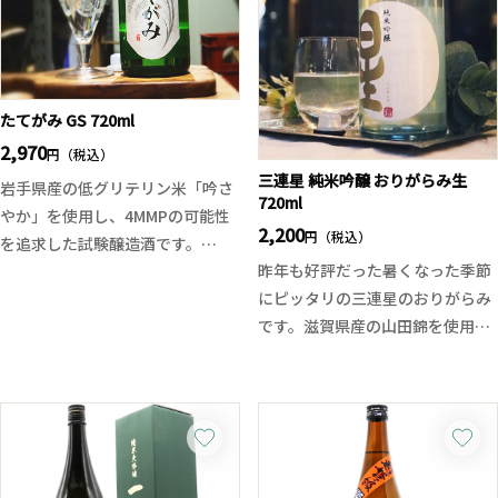
酎を飲みます。しかし暑い日には
20度ほどにして飲むという嗜好に
あわせて、そのまま20度の状態で
瓶詰めされています。また新酵母
「平成宮崎酵母」が醸し出す独特
たてがみ GS 720ml
なコクと香りはキンと冷やしたス
2,970
円（税込）
トレートやロックにぴったりで
三連星 純米吟醸 おりがらみ生
岩手県産の低グリテリン米「吟さ
す！
720ml
やか」を使用し、4MMPの可能性
2,200
円（税込）
を追求した試験醸造酒です。
昨年も好評だった暑くなった季節
華やかな香りを前面に出すのでは
にピッタリの三連星のおりがらみ
なく、米由来のすっきりとした旨
です。滋賀県産の山田錦を使用し
味と透明感のある酒質に仕上げら
たおりがらみはジューシー且つ爽
れています。穏やかな甘みと爽や
快感のある味わい。フレッシュ
かな酸味、そして軽快なキレが心
感、滓が絡むと程良いコクと米の
地よく、飲み疲れしないモダンな
旨味が顔を覗かせます。飲み応え
純米酒です。
がありつつも甘味と酸味のバラン
よく冷やしてお楽しみいただくこ
ス感が良く暑い夏の日にはお勧め
とで、吟さやかが持つ軽やかな個