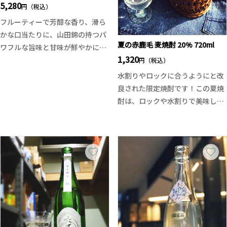
5,280
円（税込）
フルーティーで芳醇な香り、滑ら
かな口当たりに、山田錦の持つパ
夏の赤鹿毛 麦焼酎 20% 720ml
ワフルな旨味と甘味が鮮やかに広
1,320
がっていきます。翠玉らしい輝く
円（税込）
ような透明感がありながら華やか
水割りやロックに合うようにと改
さと品のある余韻が続きます。
良された限定焼酎です！この夏焼
しっかりとした旨味、甘味、酸味
酎は、ロックや水割りで美味しく
がありながらも全体がバランスよ
いただけるように、通常の赤鹿毛
く調和した限定仕込みの純米大吟
に対し幾重にもわたる工程を変
醸となります。
更、造り込みを行った焼酎です。
新酒ならではのフレッシュさと荒
さを感じさせないまろやかな口当
たりに、余韻に程よい麦の香ばし
さを残すことに成功しました。
アルコールが20%の理由とは？
本場の宮崎では夏でもモチロン焼