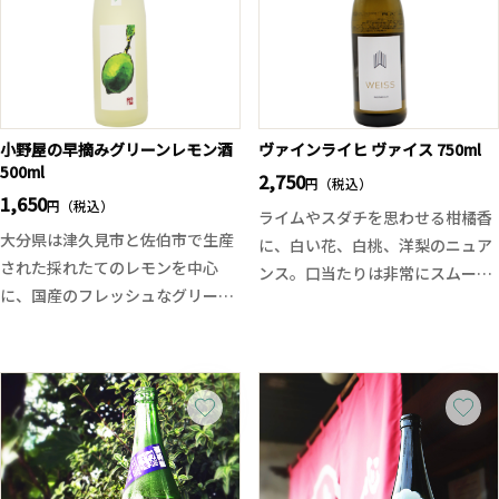
長です。日本酒の概念を超越した
華やかさと繊細さを兼ね備えた、
季節限定酒の味わいをお試しくだ
蔵の真摯な酒造りを感じられる一
さい。
本です。
小野屋の早摘みグリーンレモン酒
ヴァインライヒ ヴァイス 750ml
500ml
2,750
円（税込）
1,650
円（税込）
ライムやスダチを思わせる柑橘香
大分県は津久見市と佐伯市で生産
に、白い花、白桃、洋梨のニュア
された採れたてのレモンを中心
ンス。口当たりは非常にスムーズ
に、国産のフレッシュなグリーン
で、伸びやかな酸と透明感ある果
レモンを使用して造られた爽やか
実味が心地よく広がります。ナチ
なリキュールです。国産のレモン
ュラルワインらしい生き生きとし
は全国でも限られた狭い範囲でし
た表情を持ちながらも、酸が尖り
か栽培されていない希少なレモン
すぎず、全体のバランスが非常に
です。そしてその国産レモンを完
秀逸。
熟前の緑色の果皮の段階で収穫し
ミネラル感がしっかりありながら
て造られたのが「小野屋の早摘み
重たさはなく、食事に自然と寄り