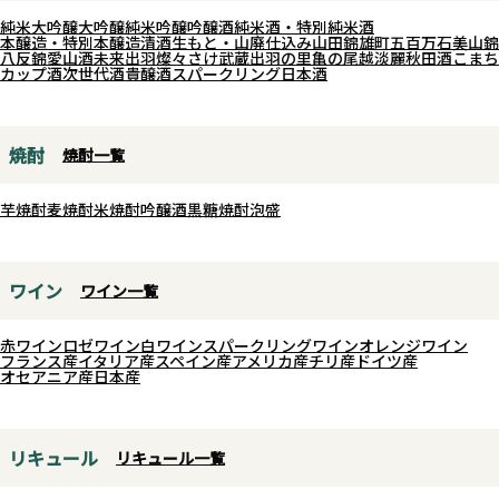
仙禽では、酒造りの原材料である
純米大吟醸
大吟醸
純米吟醸
吟醸酒
純米酒・特別純米酒
米から見直しを始めました。2011
本醸造・特別本醸造
清酒
生もと・山廃仕込み
山田錦
雄町
五百万石
美山錦
八反錦
愛山
酒未来
出羽燦々
さけ武蔵
出羽の里
亀の尾
越淡麗
秋田酒こまち
年から「ドメーヌ化」を進め、自
カップ酒
次世代酒
貴醸酒
スパークリング日本酒
社で米の栽培から酒造りまでを一
貫して行う取り組みを行っていま
す。その過程で、日本の農業政策
焼酎
焼酎一覧
や流通の歪みといった課題に気づ
きました。 仙禽は、農薬や化学肥
芋焼酎
麦焼酎
米焼酎
吟醸酒
黒糖焼酎
泡盛
料を使わないオーガニック栽培
や、在来品種「亀の尾」の保存に
ワイン
ワイン一覧
取り組むことで、自然との調和を
目指した酒造りを進めています。
赤ワイン
ロゼワイン
白ワイン
スパークリングワイン
オレンジワイン
「江戸返り」とは江戸時代に確立
フランス産
イタリア産
スペイン産
アメリカ産
チリ産
ドイツ産
された酒造りの技術、特に生もと
オセアニア産
日本産
造りを現代に復活させることが
「江戸返り」の核心です。仙禽で
リキュール
リキュール一覧
は、生もと造りをさらに深化さ
せ、酵母無添加や伝統的な仕込み