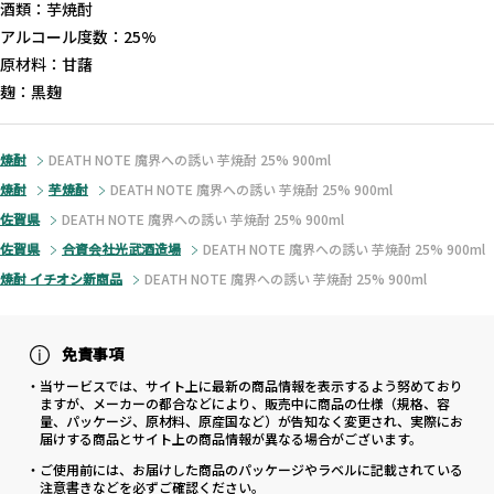
酒類：芋焼酎
アルコール度数：25%
原材料：甘藷
麹：黒麹
焼酎
DEATH NOTE 魔界への誘い 芋焼酎 25% 900ml
焼酎
芋焼酎
DEATH NOTE 魔界への誘い 芋焼酎 25% 900ml
佐賀県
DEATH NOTE 魔界への誘い 芋焼酎 25% 900ml
佐賀県
合資会社光武酒造場
DEATH NOTE 魔界への誘い 芋焼酎 25% 900ml
焼酎 イチオシ新商品
DEATH NOTE 魔界への誘い 芋焼酎 25% 900ml
免責事項
・当サービスでは、サイト上に最新の商品情報を表示するよう努めており
ますが、メーカーの都合などにより、販売中に商品の仕様（規格、容
量、パッケージ、原材料、原産国など）が告知なく変更され、実際にお
届けする商品とサイト上の商品情報が異なる場合がございます。
・ご使用前には、お届けした商品のパッケージやラベルに記載されている
注意書きなどを必ずご確認ください。