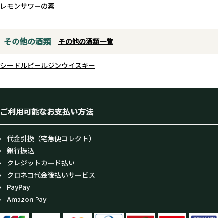
レモンサワーの素
方法（寛文仕込み、元禄仕込み）
を取り入れることで、独自の酒造
りを追求します。これにより、微
その他の酒類
その他の酒類一覧
生物の自然な力を引き出し、添加
物に頼らない美しい酒造りを実現
シードル
ビール
ジン
ウイスキー
します。
綺麗な口当たりに甘酸な味わい、
ドライな後味なのに鮮やかな余韻
ご利用可能なお支払い方法
があり控えめなビターさ、生もと
造りのコクも感じさせます。 クリ
代金引換（宅急便コレクト）
アな印象なのに味わい深い、スッ
銀行振込
キリ辛口なのに飲み飽きしない、
クレジットカード払い
活き活きとフレッシュな味わいの
クロネコ代金後払いサービス
定番酒です。
PayPay
Amazon Pay