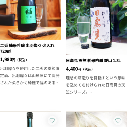
した微発泡感と米のジューシーな
※お一人様一回のご注文につき1
旨甘味が広がり、輝くような酸が
本のみの販売となっております。
全体を綺麗にフェードアウトさせ
また、1.8Lサイズと720mlサイズ
ていきます。
は同時にご購入いただけません、
※お一人様一回のご注文につき1
一回のご注文につきどちらか一本
本のみの販売となっております。
とさせていただきます、ご了承く
ご了承ください。
ださい。
二兎 純米吟醸 出羽燦々 火入れ
一回のご注文とは、ご注文頂き商
一回のご注文とは、ご注文頂き商
720ml
品がお客様の手元に届くまでを一
品がお客様の手元に届くまでを一
1,980
円（税込）
日高見 天竺 純米吟醸 愛山 1.8L
回とさせて頂いております。
回とさせて頂いております。
4,400
出羽燦々を使用した二兎の季節限
円（税込）
定酒、出羽燦々は山形県にて開発
理想の酒造りを目指すという意味
された柔らかく綺麗で幅のある酒
を込めて名付けられた日高見の天
質になるのが特徴の酒米。
竺シリーズ。
二兎らしい鮮やかさと酸味、旨味
今回は兵庫県産の愛山を使用した
とキレ、透明感と余韻、絶妙なバ
純米吟醸酒。今や巷では幻の酒米
ランスに仕上がっております。華
と呼ばれている愛山ですが、その
やかな香りと濃醇な旨味、出羽
味わいは口に含めば柔らかく丸み
燦々の魅力が引き出されていま