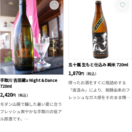
菊銘醸主力米の五百万石と山田錦
醇な甘い香りと舌の上で弾けるき
に見立て、杜氏が丁寧に時間をか
め細やかなガス感、ハリのある美
けて大切に醸したことから宝石を
しい酸と軽やかな甘みが絶妙に調
テーマに当製品は2年前に誕生。
和し、夏にぴったりの爽快な味わ
4種の中で最も寒菊らしい設計で
いに仕上がりました。
すが、宝石をテーマにしているの
レモンのような酸味をコンセプト
でエレガントでなめらかな質感を
に試験醸造を重ねて誕生した
目指しています。特別な仕込みと
Bunraku Rebornらしく、酸味は
処理を行うためいつもより量が少
決して尖ることなく、冴えわたる
五十嵐 生もと仕込み 純米 720ml
なくなっておりますので、一日で
透明感と心地よいキレを演出。微
1,870
円（税込）
4種同時リリース！
発泡のフレッシュな口当たりか
手取川 吉田蔵u Night＆Dance
搾ったお酒をすぐに瓶詰めする
飲み比べしていただくのも良し、
ら、爽やかな余韻へと続く、これ
720ml
「直汲み」により、発酵由来のフ
気になるものだけお愉しみいただ
までにないモダンな味わいをお楽
2,420
円（税込）
レッシュなガス感をそのまま閉じ
くのも良しです！新たな寒菊をお
しみいただけます。
モダン山廃で醸した暑い夏に合う
込めています。口に含むと、きめ
試しあれ！
フレッシュ爽やかな手取川の低ア
細かな炭酸ガスが心地よく弾け、
※お一人様一回のご注文につき1
ル原酒です。
キリッとしたクリアな酸味が爽快
本のみの販売となっております。
開けたてにはピチピチとした発泡
に広がります。
ご了承ください。 一回のご注文と