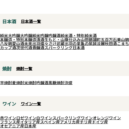
感、透明感があり軽めの飲み口か
その一方で、生酛仕込みならでは
は、ご注文頂き商品がお客様の手
と思いきや綺麗な旨味と酸味が駆
のしっかりとした米の旨味とコク
元に届くまでを一回とさせて頂い
け抜けていき、後味はサッパリ。
も感じられ、軽快なだけではない
ております。
日本酒
日本酒一覧
キャンプやフェスなどアクティブ
奥行きのある味わい。ほんのり乳
なシーンのお供にピッタリな今の
酸を思わせるニュアンスや穏やか
純米大吟醸
大吟醸
純米吟醸
吟醸酒
純米酒・特別純米酒
季節にお勧めの一本です。吉田蔵
な果実香、ふくらみのある甘味が
本醸造・特別本醸造
清酒
生もと・山廃仕込み
山田錦
雄町
五百万石
美山錦
八反錦
愛山
酒未来
出羽燦々
さけ武蔵
出羽の里
亀の尾
越淡麗
秋田酒こまち
uは乳酸や酵素剤など、表示義務
重なり、最後はハツラツとした酸
カップ酒
次世代酒
貴醸酒
スパークリング日本酒
のない添加物は一切使用していま
が全体を引き締めます。
せん。
爽やかさ、旨味、酸、そして直汲
みならではの躍動感がバランスよ
焼酎
焼酎一覧
く共存。日本酒度±0ながら甘さ
を強く感じさせず、スッキリとし
芋焼酎
麦焼酎
米焼酎
吟醸酒
黒糖焼酎
泡盛
た喉ごしで飲み飽きしにくい仕上
がりです。
ワイン
ワイン一覧
赤ワイン
ロゼワイン
白ワイン
スパークリングワイン
オレンジワイン
フランス産
イタリア産
スペイン産
アメリカ産
チリ産
ドイツ産
オセアニア産
日本産