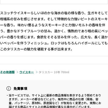
スコッチウイスキーらしいほのかな海水の塩の様な香り、生ガキそして
柑橘系の甘みを感じさせます。そして特徴的な力強いピートのスモーキ
ーな香り。 味わい煙るようなスモーキーさと力強いモルトの香味を伴
う、豊かなドライフルーツの甘み。温かく、情熱的であり喉の奥にペッ
パーの香りを感じます。食欲をそそる甘みを伴った、広大な、長く温か
いペッパーを伴うフィニッシュ。ロックはもちろんハイボールにしても
このタリスカーの魅力を堪能する事が出来ます。
その他酒類
ウイスキー
タリスカー 10年 700ml
免責事項
・当サービスでは、サイト上に最新の商品情報を表示するよう努めており
ますが、メーカーの都合などにより、販売中に商品の仕様（規格、容
量、パッケージ、原材料、原産国など）が告知なく変更され、実際にお
届けする商品とサイト上の商品情報が異なる場合がございます。