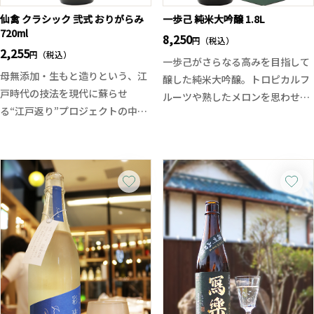
仙禽 クラシック 弐式 おりがらみ
一歩己 純米大吟醸 1.8L
720ml
8,250
円（税込）
2,255
円（税込）
一歩己がさらなる高みを目指して
母無添加・生もと造りという、江
醸した純米大吟醸。トロピカルフ
戸時代の技法を現代に蘇らせ
ルーツや熟したメロンを思わせる
る“江戸返り”プロジェクトの中核
瑞々しい香りと、弾けるようなジ
を成す一本です。
ューシーな果実味が広がります。
上槽時の圧力を弱め、酵母無添加
派手さを抑えた上品でなめらかな
ならではの繊細な個性と有機的な
口当たりから、やさしい甘みと豊
風味を残した「おりがらみ」仕
かな旨味がふくらみ、後半は一歩
様。まさに“ナチュール”の日本酒
己らしい心地よい渋みが全体を引
版ともいえるナチュラルな酒質
き締める上質な味わい。
で、清涼感と奥行きをあわせ持つ
華やかさと繊細さを兼ね備えた、
味わいに仕上がっています。
蔵の真摯な酒造りを感じられる一
江戸返りの思想と自然が醸す、ナ
本です。
チュラルで芳醇な1本に仕上がっ
ております。