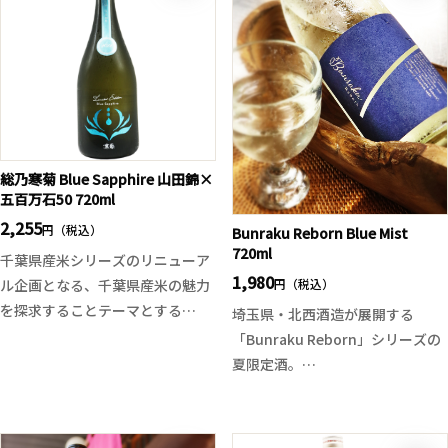
があります。品の良い酸味が全体
す、後からの上品なビターも素晴
をしっかりとまとめてくれ、華や
らしい。生酒と違い火入れになっ
かで上品な香りにバランスの取れ
た事でよりバランスの取れた酒質
た味わいは愛山の特徴が充分に引
に仕上がっており、二兎でしか味
き出されています。
わえない重厚感とエレガントな余
年々評価の高まっている天竺シリ
韻を是非ご堪能ください！
ーズの中でも入荷量の少ない限定
品です。
総乃寒菊 Blue Sapphire 山田錦×
五百万石50 720ml
2,255
円（税込）
Bunraku Reborn Blue Mist
720ml
千葉県産米シリーズのリニューア
1,980
円（税込）
ル企画となる、千葉県産米の魅力
を探求することテーマとする
埼玉県・北西酒造が展開する
「Discovery」シリーズより、
「Bunraku Reborn」シリーズの
「総乃寒菊 Blue Sapphire-山田錦
夏限定酒。
50×五百万石50-」がリリースさ
涼やかな霞をイメージした「Blue
れました。
Mist」は、シリーズの核となる酸
コーポレートカラーのブルーを寒
をさらに磨き上げた一本です。芳