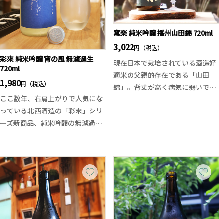
寫楽 純米吟醸 播州山田錦 720ml
3,022
円（税込）
彩來 純米吟醸 宵の風 無濾過生
現在日本で栽培されている酒造好
720ml
適米の父親的存在である「山田
1,980
円（税込）
錦」。背丈が高く病気に弱いです
ここ数年、右肩上がりで人気にな
が、味が良く、きめの細かいまろ
っている北西酒造の「彩來」シリ
やかな味わいが特長です。冬季に
ーズ新商品、純米吟醸の無濾過生
生酒バージョンが発売されました
原酒となります。
が、この時期に一回火入れで発売
通常の彩來が品のある美しさとす
される純米吟醸はフルーティーな
るならば、今回の無濾過生原酒は
山田錦の旨味と甘味が口に含んだ
勢いのある鮮やかさと可愛らしさ
瞬間一気に広がり、上品な吟醸
のある酒質。開けたてにはフレッ
香、寫楽らしく食事との相性も良
シュなガス感があり、エレガント
いきめ細やかな高品質の純米吟醸
な吟醸香。一口目からピチピチと
です。