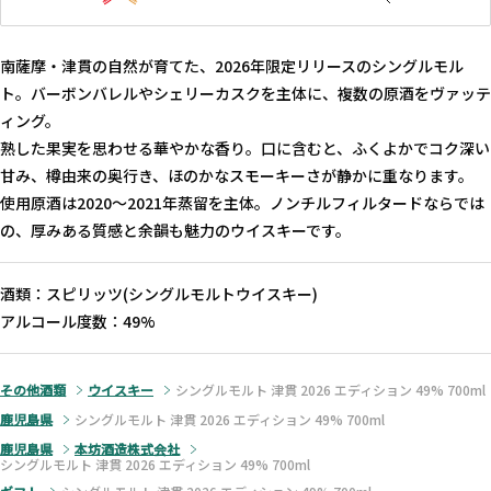
南薩摩・津貫の自然が育てた、2026年限定リリースのシングルモル
ト。バーボンバレルやシェリーカスクを主体に、複数の原酒をヴァッテ
ィング。
熟した果実を思わせる華やかな香り。口に含むと、ふくよかでコク深い
甘み、樽由来の奥行き、ほのかなスモーキーさが静かに重なります。
使用原酒は2020〜2021年蒸留を主体。ノンチルフィルタードならでは
の、厚みある質感と余韻も魅力のウイスキーです。
酒類：スピリッツ(シングルモルトウイスキー)
アルコール度数：49%
その他酒類
ウイスキー
シングルモルト 津貫 2026 エディション 49% 700ml
鹿児島県
シングルモルト 津貫 2026 エディション 49% 700ml
鹿児島県
本坊酒造株式会社
シングルモルト 津貫 2026 エディション 49% 700ml