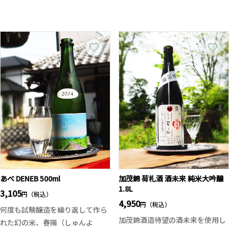
青リンゴを彷彿とさせる軽やかな
て短稈渡船は蔵元が魅了されてい
果実感が広がり、ジューシーな旨
る酒米の一つ！
味とともに心地よい酸が伸びやか
に調和。
お米個性とフレッシュな野趣をお
後味はスッとキレ良く、初夏から
楽しみいただければ幸いですとコ
夏にかけて冷やして楽しみたい一
メントを頂いております。穏やか
本です。美郷錦の個性を存分に引
な米の旨味があり、ややコクのあ
き出した、爽快感あふれる純米吟
る味わい。加茂錦らしい鮮やかな
醸をぜひお楽しみください。
香味バランスが良く飲みやすく、
上品な味わいに仕上がっておりま
す。
※加茂錦は仕込むタンク、次期に
より酒米や酒質(しぼりたて、ひや
おろし等の変化)などがその都度変
あべ DENEB 500ml
加茂錦 荷札酒 酒未来 純米大吟醸
わります。予めご了承ください。
1.8L
3,105
円（税込）
4,950
円（税込）
何度も試験醸造を繰り返して作ら
加茂錦酒造待望の酒未来を使用し
れた幻の米、春陽（しゅんよ