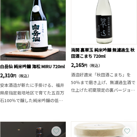
ります。爽やかな香りと、やや甘
旨味と軽やかな酸、上品な甘味が
口の仕上がりが特徴で、飲みごた
調和する柔らかな味わいが特徴。
えと爽やかさを兼ね備えていま
バナナのような香りを生む秋田酵
す。無濾過ならではの豊かな旨味
母No.12を使用し、冷やでも燗で
とクリアな味わいが楽しめる、季
もスムーズな飲み心地に。固い印
節限定の一本です。
象の朝日を、巨大冷蔵庫で瓶貯蔵
両関 裏翠玉 純米吟醸 無濾過生 秋
するまんさくらしい丁寧な熟成
田酒こまち 720ml
で、軽快かつ洗練された1本に仕
2,165
上げています。米の魅力を引き出
円（税込）
白岳仙 純米吟醸 海松 MIRU 720ml
すまんさくの挑戦を、ぜひご体感
2,310
酒造好適米「秋田酒こまち」を
円（税込）
ください。
50％まで磨き上げ、無濾過生酒で
安本酒造が新たに手掛ける、福井
仕上げた初夏限定の裏バージョン
県産指定栽培地区で育てた五百万
の翠玉です。
石100％で醸した純米吟醸の低ア
グラスから立ち上がるのは、翠玉
ル原酒です。 綺麗な口当たりで、
らしい華やかで芳醇な吟醸香。口
穏やかで透明感ある軽快で滑らか
に含むと、みずみずしい果実感と
な旨味、そして美しい酸が全体を
透明感ある旨味が広がり、後半は
綺麗にまとめ上げ後味サッパリと
やや辛口にキレていく軽快な仕上