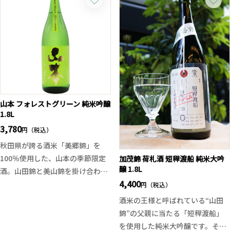
パスタやグリル野菜、肉料理はも
性を追求した、透明感のある特別
ちろん、卵かけご飯やクリームチ
純米酒です。
ーズに添えるだけで料理の印象が
味わいの安定感と落ち着きがあ
一変。オイルに溶け込んだ胡椒と
り、和食全般はもちろん、素材の
ガーリックの香りが素材の美味し
味を生かした料理と好相性。度数
さを引き立て、手軽にワンランク
も13%と飲み疲れせず、杯を重ね
上の味わいを演出します。
たくなる毎日の食中酒としてお勧
お酒との相性も抜群で、クラフト
めの一本です。
山本 フォレストグリーン 純米吟醸
ジンのソーダ割りやハイボール、
1.8L
白ワインのお供にもおすすめ。ひ
3,780
円（税込）
と瓶あるだけで食卓の楽しみが広
秋田県が誇る酒米「美郷錦」を
がる、料理好き・お酒好きのため
100％使用した、山本の季節限定
加茂錦 荷札酒 短稈渡船 純米大吟
の万能調味料です。
醸 1.8L
酒。山田錦と美山錦を掛け合わせ
4,400
た希少な酒米ならではの、透明感
円（税込）
のある旨味と爽やかな酸が魅力で
酒米の王様と呼ばれている“山田
す。
錦”の父親に当たる「短稈渡船」
口当たりはやわらかく、ライムや
を使用した純米大吟醸です。そし