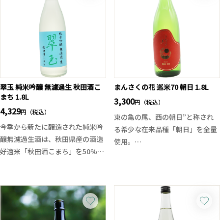
翠玉 純米吟醸 無濾過生 秋田酒こ
まんさくの花 巡米70 朝日 1.8L
まち 1.8L
3,300
円（税込）
4,329
円（税込）
東の亀の尾、西の朝日”と称され
今季から新たに醸造された純米吟
る希少な在来品種「朝日」を全量
醸無濾過生酒は、秋田県産の酒造
使用。
好適米「秋田酒こまち」を50%ま
飯米として名高い岡山県産の「朝
で磨き上げた純米吟醸酒です。
日」ですが、実は人工交配を行っ
初夏にぴったりなこのお酒は、芳
ていない幻のルーツ米でもありま
醇な吟醸香と穏やかな酸味が絶妙
す。その個性を引き出すべく、精
なバランスで調和しており、フレ
米歩合70％のまま醸した“巡米シ
ッシュな果実のような香りが広が
リーズ”の番外編は、ふくよかな