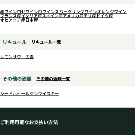
赤ワイン
ロゼワイン
白ワイン
スパークリングワイン
オレンジワイン
フランス産
イタリア産
スペイン産
アメリカ産
チリ産
ドイツ産
オセアニア産
日本産
リキュール
リキュール一覧
レモンサワーの素
その他の酒類
その他の酒類一覧
シードル
ビール
ジン
ウイスキー
ご利用可能なお支払い方法