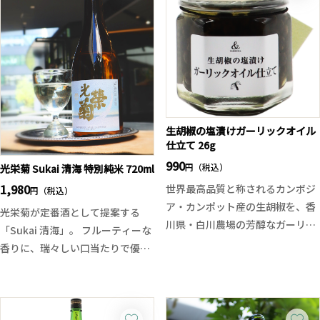
キレていきます。軽やかでありな
がり。
がらしっかりと旨味も感じられ、
無濾過生ならではのフレッシュ感
今の時期にスッキリと楽しめる季
と、柔らかく伸びやかな味わいが
節限定酒です。 海松MIRUとは、
心地よく、これからの季節にぴっ
海中で育つ海藻から生まれた伝統
たりの一本です。
色の一色です。
定番の表翠玉とはまた違う、味わ
いのコントラストもぜひお楽しみ
生胡椒の塩漬けガーリックオイル
ください。しっかり冷やしてお楽
仕立て 26g
しみください。
990
円（税込）
光栄菊 Sukai 清海 特別純米 720ml
1,980
世界最高品質と称されるカンボジ
円（税込）
ア・カンポット産の生胡椒を、香
光栄菊が定番酒として提案する
川県・白川農場の芳醇なガーリッ
「Sukai 清海」。 フルーティーな
クオイルで仕上げた贅沢な逸品。
香りに、瑞々しい口当たりで優し
ひと粒噛むごとに、生胡椒ならで
く軽快な旨味がふわりと広がりま
はの爽やかな辛味と豊かな旨味、
す。
にんにくの香ばしい風味が広がり
後口は程良い酸が現れ爽快感ある
ます。
後口。穏やかな飲み心地と食中適