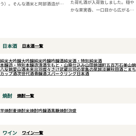
た荷札酒が入荷致しました。穏や
う）。そんな酒米と阿部酒造が真
かな果実香、一口目から広がるジ
剣に向き合い続けたからこそ生ま
ューシーな味わい、それなのにダ
れた、新たなるスパークリング清
レることなく鮮やかに広がり、ク
酒「DENEB」。
リアで上質な香味が流れていきま
瓶内二次発酵による力強いガス
す。味わい深いのに雑味が無い、
感、滓と泡、そして心地よい酸が
日本酒
日本酒一覧
ジューシーさがあるのにキレのあ
三層構造のように重なり、口中で
る後口。酒未来の良さがしっかり
踊るようなシュワシュワの旨さが
純米大吟醸
大吟醸
純米吟醸
吟醸酒
純米酒・特別純米酒
と引き出されており、しぼりたて
展開。
本醸造・特別本醸造
清酒
生もと・山廃仕込み
山田錦
雄町
五百万石
美山錦
八反錦
愛山
酒未来
出羽燦々
さけ武蔵
出羽の里
亀の尾
越淡麗
秋田酒こまち
の鮮度味と共にお楽しみくださ
低アルコール設計で軽快に仕上が
カップ酒
次世代酒
貴醸酒
スパークリング日本酒
い。
っており、旨み、酸味、キレの美
しい流れは、暑い夏の日にもスイ
スイと楽しめます。ラベルも可愛
焼酎
焼酎一覧
らしくて素敵な完成度の高いナチ
ュラルスパークリングです。
芋焼酎
麦焼酎
米焼酎
吟醸酒
黒糖焼酎
泡盛
ワイン
ワイン一覧