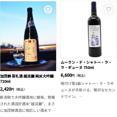
ある味わいで、山廃のお酒と比べ
によりゆっくりと醸したことによ
ると重厚さが少ないのですがふく
り、素晴らしい味わいに仕上がっ
よかで幅のある味わいに仕上がっ
ております。
ています。年に一度きりの二黒土
星の生原酒です。
二黒土星(じこくどせい)とは暦や
占いで用いられる9星の一つで、
美冨久酒造の創業年1917年の星が
二黒土星という事から名づけられ
ました。
ムーラン・ド・シャトー・ラ・
ラ・ギューヌ 750ml
6,600
円（税込）
加茂錦 荷札酒 越淡麗 純米大吟醸
720ml
格付け第3級シャトー・ラ・ラギ
2,420
円（税込）
ューヌが手掛ける、贅沢なセカン
ドワイン。
新潟県で大吟醸酒用に開発、育種
メルロー主体ならではのふくよか
された酒造好適米“越淡麗”、まさ
でまろやかな果実味に、カベルネ
に加茂錦酒造に相応しい酒米で
由来の芯のある骨格が重なり、し
す。綺麗な飲み口に荷札酒シリー