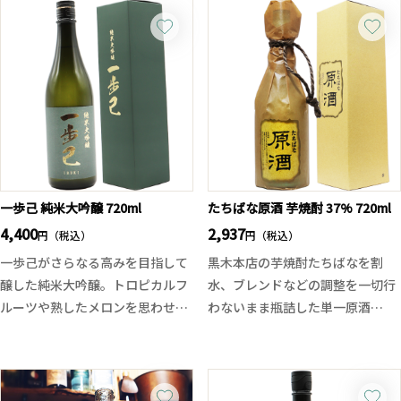
一歩己 純米大吟醸 720ml
たちばな原酒 芋焼酎 37% 720ml
4,400
2,937
円（税込）
円（税込）
一歩己がさらなる高みを目指して
黒木本店の芋焼酎たちばなを割
醸した純米大吟醸。トロピカルフ
水、ブレンドなどの調整を一切行
ルーツや熟したメロンを思わせる
わないまま瓶詰した単一原酒
瑞々しい香りと、弾けるようなジ
100%の芋焼酎です。
ューシーな果実味が広がります。
派手さを抑えた上品でなめらかな
酒母は土中に埋めた甕でじっくり
口当たりから、やさしい甘みと豊
と仕込まれており、原酒ならでは