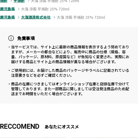
焼酎
芋焼酎
大海 涼風 芋焼酎 25% 720ml
鹿児島県
大海 涼風 芋焼酎 25% 720ml
鹿児島県
大海酒造株式会社
大海 涼風 芋焼酎 25% 720ml
免責事項
・当サービスでは、サイト上に最新の商品情報を表示するよう努めており
ますが、メーカーの都合などにより、販売中に商品の仕様（規格、容
量、パッケージ、原材料、原産国など）が告知なく変更され、実際にお
届けする商品とサイト上の商品情報が異なる場合がございます。
・ご使用前には、お届けした商品のパッケージやラベルに記載されている
注意書きなどを必ずご確認ください。
・商品の在庫につきましてはオンラインショップ在庫と店頭在庫で分けて
管理しております、また一部商品に関しましては受注発注商品のため配
送までお時間をいただく場合がございます。
RECCOMEND
あなたにオススメ