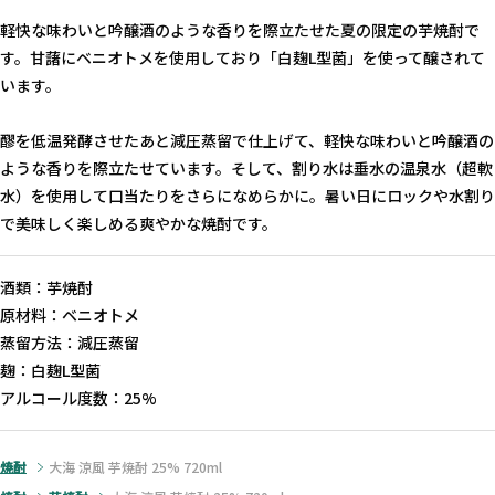
軽快な味わいと吟醸酒のような香りを際立たせた夏の限定の芋焼酎で
す。甘藷にベニオトメを使用しており「白麹L型菌」を使って醸されて
います。
醪を低温発酵させたあと減圧蒸留で仕上げて、軽快な味わいと吟醸酒の
ような香りを際立たせています。そして、割り水は垂水の温泉水（超軟
水）を使用して口当たりをさらになめらかに。暑い日にロックや水割り
で美味しく楽しめる爽やかな焼酎です。
酒類：芋焼酎
原材料：ベニオトメ
蒸留方法：減圧蒸留
麹：白麹L型菌
アルコール度数：25%
焼酎
大海 涼風 芋焼酎 25% 720ml