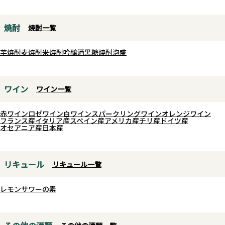
感を持ちながらも重すぎない仕上
心地よく、これからの季節にぴっ
がり。コンコード由来のやさしい
たりの一本です。
甘やかな余韻が広がり、日本の食
焼酎
焼酎一覧
定番の表翠玉とはまた違う、味わ
卓に自然と寄り添う親しみやすさ
いのコントラストもぜひお楽しみ
が魅力的な一本です。
芋焼酎
麦焼酎
米焼酎
吟醸酒
黒糖焼酎
泡盛
ください。しっかり冷やしてお楽
しみください。
ワイン
ワイン一覧
赤ワイン
ロゼワイン
白ワイン
スパークリングワイン
オレンジワイン
フランス産
イタリア産
スペイン産
アメリカ産
チリ産
ドイツ産
オセアニア産
日本産
リキュール
リキュール一覧
レモンサワーの素