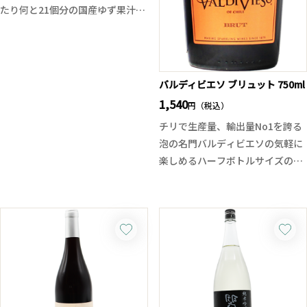
たり何と21個分の国産ゆず果汁を
贅沢に使用し、リキュールのよう
な香り高さと、甘み・酸味・ほの
かな苦味が調和した奥行きある味
わいが特徴の本格派ノンアルコー
バルディビエソ ブリュット 750ml
ルドリンク！
1,540
円（税込）
まるで「あらごしゆず酒」をその
チリで生産量、輸出量No1を誇る
まま楽しんでいるかのような豊か
泡の名門バルディビエソの気軽に
な風味と飲みごたえは、お酒を控
楽しめるハーフボトルサイズのス
えたい日やアルコールが苦手な方
パークリングワインです。 シャル
にも特別なひとときをもたらしま
ドネ由来の爽やかな柑橘類や白い
す。ストレートはもちろん、ロッ
花のアロマ、キリッとした酸が魅
クや炭酸割り、お湯割りまで幅広
力の辛口スパークリングワインで
く楽しめ、アイスやシャーベット
す！ 低価格ながら上質な味わい。
などのデザートにかけるのもお勧
ふくよかな質感が特徴的で、心地
めです。
よい泡が立ち上がります。
特にジンとの相性が抜群で、シン
プルにジン＋炭酸と一緒に割るだ