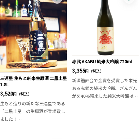
かな旨味がふくらみ、後半は一歩
のコクと深みのある風味がありま
己らしい心地よい渋みが全体を引
す。通常のたちばなよりもインパ
き締める上質な味わい。
クトのある味わいですが、後味は
華やかさと繊細さを兼ね備えた、
スッキリとしており、芋の甘い余
蔵の真摯な酒造りを感じられる一
韻がほのかに感じます。ロック、
本です。
水割り、お湯割りと幅広く楽しむ
事ができる本格焼酎です。
赤武 AKABU 純米大吟醸 720ml
3,355
円（税込）
三連星 生もと純米生原酒 二黒土星
新酒鑑評会で金賞を受賞した栄光
1.8L
ある赤武の純米大吟醸。ぎんぎん
3,520
円（税込）
がを40%精米した純米大吟醸は品
生もと造りの新たな三連星である
のある香りに加え、豊かでふくら
「二黒土星」の生原酒が登場致し
みのある旨味、滑らかな呑み口、
ました！
そして綺麗な後味と食とも合わせ
生もと系らしい、やや高めの酸で
やすい酒質に仕上がっています。
すが爽やかで心地よく、膨らみの
盛岡の極寒の時季にて超低温発酵