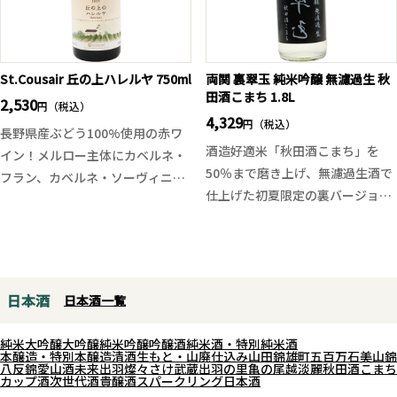
けで柚子香る爽快なジンカクテル
としてもお楽しみいただけます。
St.Cousair 丘の上ハレルヤ 750ml
両関 裏翠玉 純米吟醸 無濾過生 秋
田酒こまち 1.8L
2,530
円（税込）
4,329
円（税込）
長野県産ぶどう100%使用の赤ワ
酒造好適米「秋田酒こまち」を
イン！メルロー主体にカベルネ・
50％まで磨き上げ、無濾過生酒で
フラン、カベルネ・ソーヴィニヨ
仕上げた初夏限定の裏バージョン
ンを骨格に据え、コンコードをア
の翠玉です。
クセントにブレンド。オーク樽熟
グラスから立ち上がるのは、翠玉
成により、果実味と穏やかな樽香
らしい華やかで芳醇な吟醸香。口
が調和した一本です。
に含むと、みずみずしい果実感と
グラスに注ぐと、熟したベリーや
日本酒
日本酒一覧
透明感ある旨味が広がり、後半は
カシスの香りに、ほんのり甘やか
やや辛口にキレていく軽快な仕上
なニュアンス。口当たりは非常に
純米大吟醸
大吟醸
純米吟醸
吟醸酒
純米酒・特別純米酒
がり。
滑らかで、酸とタンニンのバラン
本醸造・特別本醸造
清酒
生もと・山廃仕込み
山田錦
雄町
五百万石
美山錦
八反錦
愛山
酒未来
出羽燦々
さけ武蔵
出羽の里
亀の尾
越淡麗
秋田酒こまち
無濾過生ならではのフレッシュ感
スが良く、赤ワインとしての満足
カップ酒
次世代酒
貴醸酒
スパークリング日本酒
と、柔らかく伸びやかな味わいが