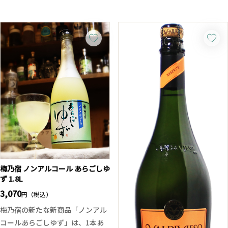
なやかなタンニンと上品な余韻が
ズらしい華やかさがありつつも淡
楽しめます。
麗で美しい味わい、後味の余韻も
カシスや黒系ベリーの香りに、ほ
優雅で心地よい。新潟への拘りを
のかな甘やかさも感じる、女性的
鮮度味と共にお楽しみください。
でエレガントなボルドーの赤ワイ
ン。
フレンチオーク樽で12ヶ月熟成さ
れ、程よく丸みのある飲み心地に
仕上がっている、「格付けシャト
ーの雰囲気を気軽に味わいたい」
方におすすめの1本です。
梅乃宿 ノンアルコール あらごしゆ
ず 1.8L
3,070
円（税込）
梅乃宿の新たな新商品「ノンアル
コールあらごしゆず」は、1本あ