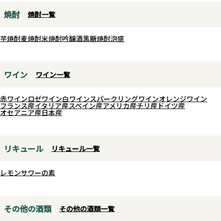
お勧めです。暑い夏の日にキリっ
焼酎
焼酎一覧
と冷やしてお楽しみください。
芋焼酎
麦焼酎
米焼酎
吟醸酒
黒糖焼酎
泡盛
ワイン
ワイン一覧
赤ワイン
ロゼワイン
白ワイン
スパークリングワイン
オレンジワイン
フランス産
イタリア産
スペイン産
アメリカ産
チリ産
ドイツ産
オセアニア産
日本産
リキュール
リキュール一覧
レモンサワーの素
その他の酒類
その他の酒類一覧