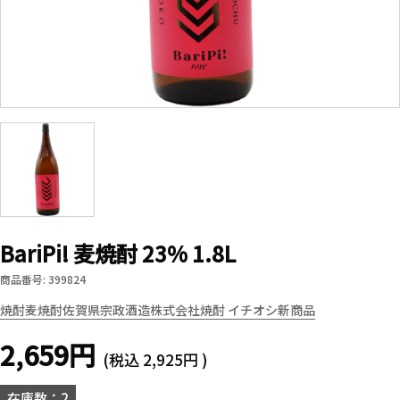
BariPi! 麦焼酎 23% 1.8L
商品番号: 399824
焼酎
麦焼酎
佐賀県
宗政酒造株式会社
焼酎 イチオシ新商品
2,659円
(税込
2,925円
)
在庫数：2