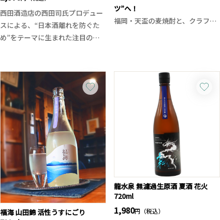
ツ”へ！
西田酒造店の西田司氏プロデュー
福岡・天盃の麦焼酎と、クラフト
スによる、“日本酒離れを防ぐた
リキュールブランド「SCARLET」
め”をテーマに生まれた注目の純
の思想が出会って生まれた、特別
米酒。
な限定原酒。今回発表された薬草
青森県産「華吹雪」を78％精米で
酒「KIZASHI AMARO - TENPAI
仕込み、上品な吟醸香とやわらか
EDITION -」の出発点となったベ
な甘み、綺麗な酸が調和した親し
ーススピリッツでもあります。
みやすい味わいに仕上がっていま
す。低精白とは思えない雑味の少
アルコール度数は44度。焼酎とし
なさと、軽快な飲み口は見事。
ては高めの度数ながら、天盃が磨
使用酵母には青森県開発酵母「ま
き続けてきた蒸溜技術により、驚
ほろば吟」を採用。ほんのりフル
くほど滑らかな口当たりを実現し
ーティーな香りと、飲み飽きしな
ています。
い綺麗な旨口が魅力です。
グラスに注ぐと、麦由来の香ばし
刺身や焼き鳥、茄子の揚げびたし
龍水泉 無濾過生原酒 夏酒 花火
さと穀物の甘いニュアンス。口に
720ml
など幅広い料理に寄り添い、食中
含めば、しっかりとしたコクと旨
酒として真価を発揮する一本。価
1,980
円（税込）
福海 山田錦 活性うすにごり
味が広がりながらも、後味は非常