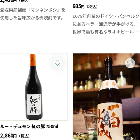
円（税込）
935
円（税込）
愛媛県産裸麦「マンネンボシ」を
1678年創業のドイツ・バンベルク
使用した旨味広がる麦焼酎です。
にあるヘラー醸造所が手がける、
世界で最も有名なラオホビール。
黒麹の特徴である深みのある芳ば
燻製した大麦麦芽と未燻製の小麦
しい香り、冷却濾過という方法を
麦芽をブレンドすることで、ヴァ
使用することで、芳醇な麦の旨み
イツェン特有の爽やかな発泡感と
を余すことなく楽しむことができ
フルーティーな香りに、スモーキ
ます。香りと旨味のバランスよ
ーなアロマが絶妙に調和した、稀
く、穏やかで柔らかい風味です。
有な味わいを実現しています。
適度なボディを持ち、飲み飽きし
バンベルクはユネスコ世界遺産に
ない味わい、様々な飲み方で楽し
も指定される美しい街で、ラオホ
めますが、スッキリ楽しみたい時
ビール発祥の地としても知られ、
はロックがお勧めです。
その伝統は現在も6代目に受け継
がれています。燻製の香りと小麦
こちらは一人〜二人で飲み切りや
の華やかなフレーバーが織りなす
ルー・デュモン 紅の豚 750ml
すく、持ち運びも楽な四合瓶タイ
独特のバランスを、ぜひお楽しみ
プとなります。
2,860
円（税込）