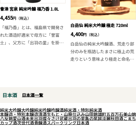
と奥行きも感じさせてくれます。
會津 宮泉 純米吟醸 福乃香 1.8L
仲田氏いわく「バランスが良く、
4,455
円（税込）
複雑な味わい。日々の食卓にこそ
白岳仙 純米大吟醸 極走 720ml
「福乃香」とは、福島県で開発さ
寄り添ってほしい赤ワイン」。ト
4,400
円（税込）
れた酒造好適米で母方に「誉富
マトソースのパスタから酢豚、ハ
士」、父方に「出羽の里」を掛け
白岳仙の純米大吟醸酒、荒走り部
ンバーグ、出汁の利いた煮物まで
合わせた比較的若い酒米です。
分のみを瓶詰したまさに極上の荒
幅広く活躍。食卓の名脇役とし
まるでブドウや桃を彷彿とさせる
走りという意味より極走と命名さ
て、そしてギフトにもぴったりの
華やかで瑞々しい香り、開けたて
れました。
ラベルデザインも魅力です！
にはガス感もありフレッシュな印
福井県特別栽培地区で育てられた
象。ファーストインパクトに綺麗
吟のさと100%使用したした無濾
な甘味が広がったかと思うと鮮や
過生原酒。穏やかなエレガントな
日本酒
日本酒一覧
かな酸味が現れ、綺麗に流れてい
香味と透明感あふれる柔らかな旨
きます。穏やかな旨味とコクの他
味と軽快でスムーズなキレ。出来
純米大吟醸
大吟醸
純米吟醸
吟醸酒
純米酒・特別純米酒
に若干の苦みがアクセント程度
立てのガス感と程良いボディ感、
本醸造・特別本醸造
清酒
生もと・山廃仕込み
山田錦
雄町
五百万石
美山錦
八反錦
愛山
酒未来
出羽燦々
さけ武蔵
出羽の里
亀の尾
越淡麗
秋田酒こまち
に。心地よい余韻とスッキリキレ
共に爽やかな香味が楽しめます。
カップ酒
次世代酒
貴醸酒
スパークリング日本酒
るドライな味わいですので飲みご
旬な食材と共にお楽しみに下さ
たえがありつつも食中酒としても
い。