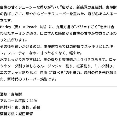
白桃の甘くジューシーな香りが“バリ”広がる、新感覚の麦焼酎。麦焼酎
の香ばしさに、華やかなピーチフレーバーを重ねた、遊び心あふれる一
本です。
Barley（麦）× Peach（桃）に、九州方言の“バリ＝すごく”を掛け合
わせたネーミング通り、口に含んだ瞬間から白桃の甘やかな香りがふわ
りと広がります。
その後を追いかけるのは、麦焼酎ならではの軽快でスッキリとしたキ
レ。フルーティーなのに甘ったるくなく、軽やか。
氷でしっかり冷やすほど、桃の香りと爽快感がより引き立ちます。ロッ
クやソーダ割りはもちろん、ジンジャー割り、紅茶割り、ミルク割り、
エスプレッソ割りなど、自由に“遊べる”のも魅力。焼酎の枠を飛び越え
た、新時代のフレーバー焼酎です。
酒類：麦焼酎
アルコール度数：24%
原材料：麦、麦麹、茶葉
蒸留方法：減圧蒸留