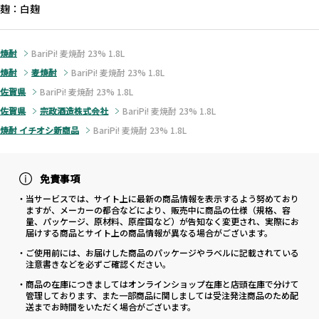
麹：白麹
焼酎
BariPi! 麦焼酎 23% 1.8L
焼酎
麦焼酎
BariPi! 麦焼酎 23% 1.8L
佐賀県
BariPi! 麦焼酎 23% 1.8L
佐賀県
宗政酒造株式会社
BariPi! 麦焼酎 23% 1.8L
焼酎 イチオシ新商品
BariPi! 麦焼酎 23% 1.8L
免責事項
・当サービスでは、サイト上に最新の商品情報を表示するよう努めており
ますが、メーカーの都合などにより、販売中に商品の仕様（規格、容
量、パッケージ、原材料、原産国など）が告知なく変更され、実際にお
届けする商品とサイト上の商品情報が異なる場合がございます。
・ご使用前には、お届けした商品のパッケージやラベルに記載されている
注意書きなどを必ずご確認ください。
・商品の在庫につきましてはオンラインショップ在庫と店頭在庫で分けて
管理しております、また一部商品に関しましては受注発注商品のため配
送までお時間をいただく場合がございます。