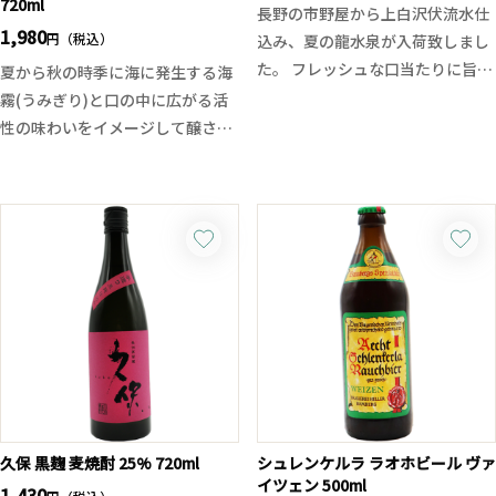
格以上の完成度を是非お楽しみく
720ml
長野の市野屋から上白沢伏流水仕
にクリーン。
ださい！
1,980
円（税込）
込み、夏の龍水泉が入荷致しまし
その味わいは、従来の焼酎という
た。 フレッシュな口当たりに旨味
夏から秋の時季に海に発生する海
枠を超え、ウイスキーやラム、テ
を感じたかと思うと勢いのある酸
霧(うみぎり)と口の中に広がる活
キーラのようにカクテルで使え
味が綺麗にまとめ上げていきま
性の味わいをイメージして醸され
る“世界基準のスピリッツ”として
す、芯がありながらも流れるよう
たこの時期に相応しい季節酒、活
設計されています。
に旨味と酸味が広がり、弾けるよ
性薄濁りタイプの福海です。
まさに焼酎を“カクテルのための
うにキレていくまさに打ち上げ花
以前まではスパークリングとして
スピリッツ”として再定義する挑
火のような辛口の味わい。
発売されておりましたが、さらに
戦！焼酎は、レストランだけの酒
余韻も心地よく食事の邪魔をしま
そこから進化した新・爽酒となり
ではない。BARという舞台でどこ
せん、BBQや焼き鳥などの料理か
ます。瓶内二次発酵による軽快な
まで表現できるのか。その可能性
ら、薬味を添えた夏の魚料理、夏
発泡感と共に山田錦の旨味を感じ
の「兆し」を、ぜひグラスの中で
野菜のパスタや豚しゃぶ、カルパ
つつ、うすにごりのボリューム
体験してください。
ッチョなどとも相性が良さそうで
感。味は爽やかでキリッとした味
す。
わいに仕上がっております。シュ
ワシュワ爽やかな福海、夏の新定
番酒です。
久保 黒麹 麦焼酎 25% 720ml
シュレンケルラ ラオホビール ヴァ
イツェン 500ml
1,430