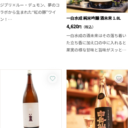
ください。
ジブリ×ルー・デュモン、夢のコ
ラボから生まれた“紅の豚”ワイ
一白水成 純米吟醸 酒未来 1.8L
ン！
4,620
スタジオジブリのプロデューサ
円（税込）
ー・鈴木敏夫氏の揮毫、宮崎駿監
一白水成の酒未来はその落ち着い
督の落款デザイン、そしてブルゴ
た立ち香に加え口の中に入れると
ーニュの職人・仲田晃司氏のセレ
果実の様な甘味と旨味がスッと広
クションによって生まれた、南仏
がり、酸味とのバランスも良く飲
ブレンド赤のスペシャルエディシ
んだ後のキレも上品です。食事と
ョン。
の相性良く飲み飽きない味わいに
メルローを主体に、シラー、カベ
仕上がっております。例年よりも
ルネ・フラン、グルナッシュな
フレッシュで透明感のある酒質を
ど、南仏を代表する4品種をバラ
お楽しみください。
ンスよくブレンド。黒果実の豊か
な果実味に、シラー由来のスパイ
スやグルナッシュの柔らかな甘み
が重なり合う、軽やかでジューシ
ーな仕上がり。それでいて複雑さ