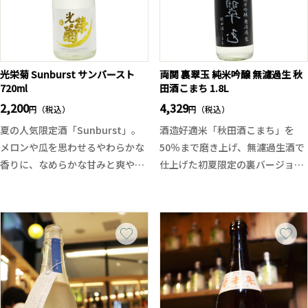
が印象的。ロックやストレートで
て、多彩な味わいが楽しめます。
その華やかな風味をダイレクト
暑い季節を迎える中、キリッと冷
に、あるいはお湯割りで甘みを引
やして、自分好みの味わいを見つ
き出して楽しむのもおすすめで
けて下さい。従来の酒造りとは異
す。
なり、活性した味わいとさけ武蔵
光栄菊 Sunburst サンバースト
両関 裏翠玉 純米吟醸 無濾過生 秋
焼酎でありながらも、ウイスキー
720ml
田酒こまち 1.8L
の多彩な味わいを活かすため、醪
のような風格を感じさせる。樽熟
を鑑評会出品酒並みに管理し、長
2,200
4,329
円（税込）
円（税込）
成ならではの深みと調和が味わえ
期低温発酵にて上槽のタイミング
夏の人気限定酒「Sunburst」。
酒造好適米「秋田酒こまち」を
ます。
を見極め15度原酒の酒質設計にな
メロンや瓜を思わせるやわらかな
50％まで磨き上げ、無濾過生酒で
っております。
香りに、なめらかな甘みと爽やか
仕上げた初夏限定の裏バージョン
な酸味が調和した一本です。
の翠玉です。
穏やかな旨味と心地よい渋みが後
グラスから立ち上がるのは、翠玉
味を引き締め、暑い季節でも軽快
らしい華やかで芳醇な吟醸香。口
に楽しめる味わい。冷酒はもちろ
に含むと、みずみずしい果実感と
ん、少し温度が上がることで旨味
透明感ある旨味が広がり、後半は
と酸味がより豊かに広がる「酸バ
やや辛口にキレていく軽快な仕上
ースト」！夏ならではの光栄菊で
がり。
す。
無濾過生ならではのフレッシュ感