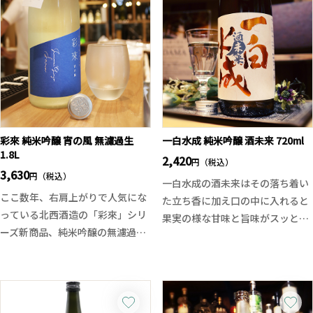
と、柔らかく伸びやかな味わいが
心地よく、これからの季節にぴっ
たりの一本です。
定番の表翠玉とはまた違う、味わ
いのコントラストもぜひお楽しみ
ください。しっかり冷やしてお楽
しみください。
彩來 純米吟醸 宵の風 無濾過生
一白水成 純米吟醸 酒未来 720ml
1.8L
2,420
円（税込）
3,630
円（税込）
一白水成の酒未来はその落ち着い
ここ数年、右肩上がりで人気にな
た立ち香に加え口の中に入れると
っている北西酒造の「彩來」シリ
果実の様な甘味と旨味がスッと広
ーズ新商品、純米吟醸の無濾過生
がり、酸味とのバランスも良く飲
原酒となります。
んだ後のキレも上品です。食事と
通常の彩來が品のある美しさとす
の相性良く飲み飽きない味わいに
るならば、今回の無濾過生原酒は
仕上がっております。例年よりも
勢いのある鮮やかさと可愛らしさ
フレッシュで透明感のある酒質を