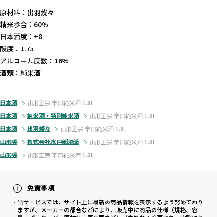
原材料：出羽燦々
精米歩合：60%
日本酒度：+8
酸度：1.75
アルコール度数：16%
酒類：純米酒
日本酒
山形正宗 辛口純米酒 1.8L
日本酒
純米酒・特別純米酒
山形正宗 辛口純米酒 1.8L
日本酒
出羽燦々
山形正宗 辛口純米酒 1.8L
山形県
株式会社水戸部酒造
山形正宗 辛口純米酒 1.8L
山形県
山形正宗 辛口純米酒 1.8L
免責事項
・当サービスでは、サイト上に最新の商品情報を表示するよう努めており
ますが、メーカーの都合などにより、販売中に商品の仕様（規格、容