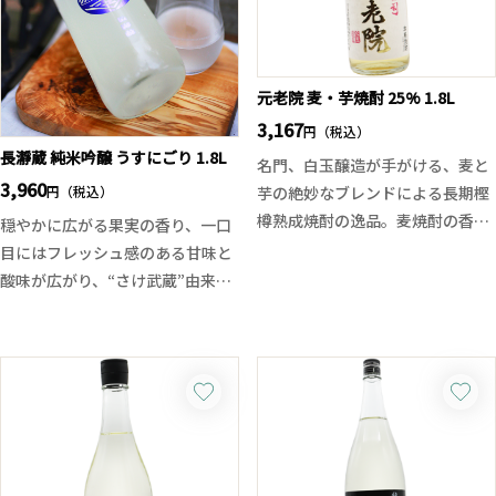
らちょっとしたパーティーシーン
ッシュさと活き活きとした味わ
まで、幅広く楽しめる1本です。
い、そして香味バランスの良さ、
さけ武蔵ならではの旨味がしっか
りと感じられます。
元老院 麦・芋焼酎 25% 1.8L
そして口にして思うのはコストパ
3,167
円（税込）
フォーマンスの良さ！しずく採り
長瀞蔵 純米吟醸 うすにごり 1.8L
名門、白玉醸造が手がける、麦と
は加圧せずに吊り下げた重力によ
3,960
円（税込）
芋の絶妙なブレンドによる長期樫
って滴り落ちる部分のみで搾る大
樽熟成焼酎の逸品。麦焼酎の香ば
穏やかに広がる果実の香り、一口
変手間はかかる方法。その分雑味
しく軽快な旨味と、芋焼酎の甘く
目にはフレッシュ感のある甘味と
の少ないエレガントな酒質となり
ふくよかな味わいをバランス良く
酸味が広がり、“さけ武蔵”由来の
ます。この価格でこの酒質、長瀞
調和させ、さらに樫樽でじっくり
旨味がうすにごりの滓と共に重な
蔵……恐るべし！
と寝かせることで、ウイスキーを
り合います。軽い微炭酸感とフレ
思わせる芳醇な香りとまろやかな
ッシュな味わいを楽しめます。瓶
口当たりを実現しました。
詰後は一切加工をしていない無濾
美しい琥珀色が目にも楽しく、バ
過生原酒ですので日本酒本来の味
ニラを思わせるやさしい甘みと、
を楽しめます。
余韻に広がる芋のやわらかい甘さ
また開栓後の時間の経過によっ