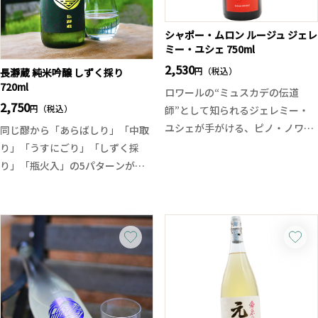
シャポー・ムロン ルージュ ジェレ
ミー・ユシェ 750ml
2,530
円（税込）
長瀞蔵 純米吟醸 しずく採り
720ml
ロワールの“ミュスカデの伝道
2,750
円（税込）
師”として知られるジェレミー・
ユシェが手がける、ピノ・ノワー
同じ醪から「あらばしり」「中取
ルとガメイをブレンドしたミディ
り」「うすにごり」「しずく採
アムボディの赤ワイン。
り」「瓶火入」の5パターンが季
熟したチェリーや赤系果実の香り
節ごとに発売される長瀞蔵シリー
がグラスから立ち上り、口に含む
ズから、しずく採りが入荷！
と果実のジューシーさと柔らかく
埼玉県産のさけ武蔵を使用してお
しなやかなタンニンが広がりま
り、品のある香りに一口目から軽
す。
快に駆け抜ける透明感のある旨
親しみやすい果実味とフレッシュ
味、そして追い掛けるように酸味
な酸が心地よく、食事をさらに引
が現れて全体を綺麗にまとめ上げ
き立てるスタイル。日常の食卓か
ていきます。生原酒ならではフレ