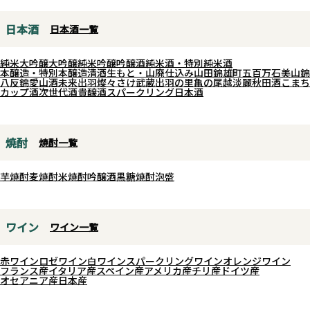
版ともいえるナチュラルな酒質
酒屋八兵衛とは使用酵母が違って
日本酒
日本酒一覧
で、清涼感と奥行きをあわせ持つ
おり、もちろん酒質も違います。
味わいに仕上がっています。
酸が高め、特にリンゴ酸が高めと
純米大吟醸
大吟醸
純米吟醸
吟醸酒
純米酒・特別純米酒
江戸返りの思想と自然が醸す、ナ
の事で口当たりスッキリ、米の旨
本醸造・特別本醸造
清酒
生もと・山廃仕込み
山田錦
雄町
五百万石
美山錦
八反錦
愛山
酒未来
出羽燦々
さけ武蔵
出羽の里
亀の尾
越淡麗
秋田酒こまち
チュラルで芳醇な1本に仕上がっ
味と一緒に勢いある酸が駆け抜け
カップ酒
次世代酒
貴醸酒
スパークリング日本酒
ております。
ていきます。全くクドくなくバラ
ンスの取れた爽快感ある酒質。後
味も綺麗にキレていき暑い夏の日
焼酎
焼酎一覧
に冷やしてサッパリと楽しめる味
わいです。
芋焼酎
麦焼酎
米焼酎
吟醸酒
黒糖焼酎
泡盛
ちなみにお酒の名前である
「Talkin’ Loud And Sayin’
ワイン
ワイン一覧
Something(大きな声で何か言お
う！)」はイギリスのアシッドジャ
赤ワイン
ロゼワイン
白ワイン
スパークリングワイン
オレンジワイン
フランス産
イタリア産
スペイン産
アメリカ産
チリ産
ドイツ産
ズ「インコグニート」のTalkin’
オセアニア産
日本産
Loudにある歌詞。元ネタはジェー