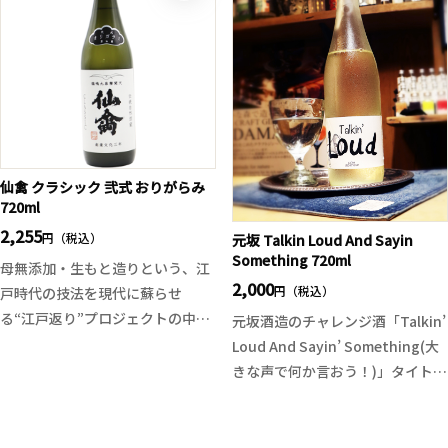
のある酒質。開けたてにはフレッ
お楽しみください。
シュなガス感があり、エレガント
な吟醸香。一口目からピチピチと
した微発泡感と米のジューシーな
旨甘味が広がり、輝くような酸が
全体を綺麗にフェードアウトさせ
ていきます。
※お一人様一回のご注文につき1
仙禽 クラシック 弐式 おりがらみ
720ml
本のみの販売となっております。
ご了承ください。
2,255
円（税込）
元坂 Talkin Loud And Sayin
一回のご注文とは、ご注文頂き商
Something 720ml
母無添加・生もと造りという、江
品がお客様の手元に届くまでを一
2,000
円（税込）
戸時代の技法を現代に蘇らせ
回とさせて頂いております。
る“江戸返り”プロジェクトの中核
元坂酒造のチャレンジ酒「Talkin’
を成す一本です。
Loud And Sayin’ Something(大
上槽時の圧力を弱め、酵母無添加
きな声で何か言おう！)」タイトル
ならではの繊細な個性と有機的な
からして挑戦的でワクワクしてき
風味を残した「おりがらみ」仕
ます。
様。まさに“ナチュール”の日本酒