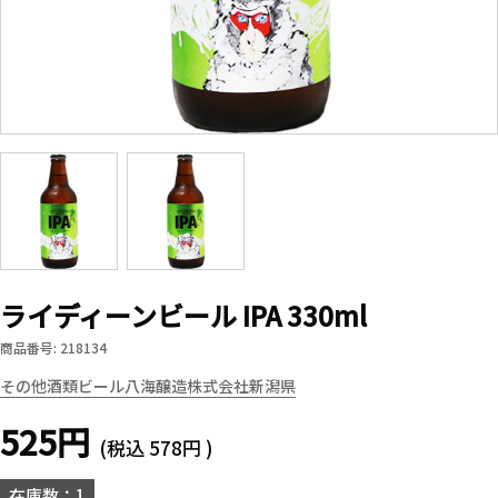
ライディーンビール IPA 330ml
商品番号: 218134
その他酒類
ビール
八海醸造株式会社
新潟県
525円
(税込
578円
)
在庫数：1