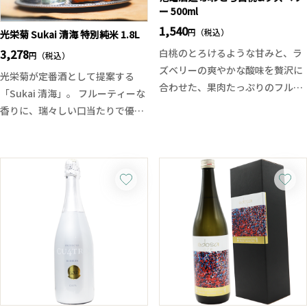
ー 500ml
ある仕上がりとなっています。
を感じつつ、綺麗に調和している
冷蔵技術のなかった時代の酒造り
1,540
一本です。
円（税込）
光栄菊 Sukai 清海 特別純米 1.8L
に思いを馳せ、「常温で飲むこ
3,278
白桃のとろけるような甘みと、ラ
円（税込）
と」を前提に設計されたのもこの
ズベリーの爽やかな酸味を贅沢に
光栄菊が定番酒として提案する
酒の大きな特徴。温度が上がるこ
合わせた、果肉たっぷりのフルー
「Sukai 清海」。 フルーティーな
とで酵母由来の個性や米の旨味が
ツリキュール。ふわっと軽やかな
香りに、瑞々しい口当たりで優し
より豊かに広がり、古き良き日本
口当たりと、とろりとした濃厚な
く軽快な旨味がふわりと広がりま
酒の魅力を現代の感性で再解釈し
果実感が広がり、まるで完熟フル
す。
た一本です。
ーツを味わっているかのような贅
後口は程良い酸が現れ爽快感ある
沢な一本です。
後口。穏やかな飲み心地と食中適
白桃のやさしい甘みをラズベリー
性を追求した、透明感のある特別
の心地よい酸味が引き締め、甘す
純米酒です。
ぎずバランスの良い味わいに仕上
味わいの安定感と落ち着きがあ
がっています。アルコール度数は
り、和食全般はもちろん、素材の
7％と軽やかで、お酒が苦手な方
味を生かした料理と好相性。度数
にも親しみやすく、女子会や食後
も13%と飲み疲れせず、杯を重ね
のデザート感覚でもお楽しみいた
たくなる毎日の食中酒としてお勧