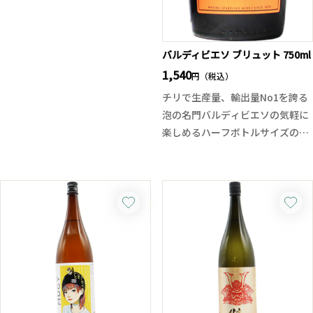
ます。
酒屋八兵衛とは使用酵母が違って
バルディビエソ ブリュット 750ml
おり、もちろん酒質も違います。
1,540
円（税込）
酸が高め、特にリンゴ酸が高めと
チリで生産量、輸出量No1を誇る
の事で口当たりスッキリ、米の旨
泡の名門バルディビエソの気軽に
味と一緒に勢いある酸が駆け抜け
楽しめるハーフボトルサイズのス
ていきます。全くクドくなくバラ
パークリングワインです。 シャル
ンスの取れた爽快感ある酒質。後
ドネ由来の爽やかな柑橘類や白い
味も綺麗にキレていき暑い夏の日
花のアロマ、キリッとした酸が魅
に冷やしてサッパリと楽しめる味
力の辛口スパークリングワインで
わいです。
す！ 低価格ながら上質な味わい。
ふくよかな質感が特徴的で、心地
ちなみにお酒の名前である
よい泡が立ち上がります。
「Talkin’ Loud And Sayin’
Something(大きな声で何か言お
う！)」はイギリスのアシッドジャ
ズ「インコグニート」のTalkin’