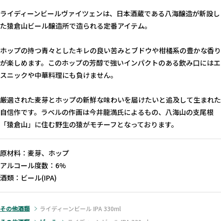
ライディーンビールヴァイツェンは、日本酒蔵である八海醸造が新設し
た猿倉山ビール醸造所で造られる定番アイテム。
ホップの持つ青々としたキレの良い苦みとブドウや柑橘系の豊かな香り
が楽しめます。このホップの芳醇で強いインパクトのある飲み口にはエ
スニックや中華料理にも負けません。
厳選された麦芽とホップの新鮮な味わいを届けたいと追及して生まれた
自信作です。ラベルの作画は今井龍満氏によるもの、八海山の支尾根
「猿倉山」に住む野生の猿がモチーフとなっております。
原材料：麦芽、ホップ
アルコール度数：6%
酒類：ビール(IPA)
その他酒類
ライディーンビール IPA 330ml