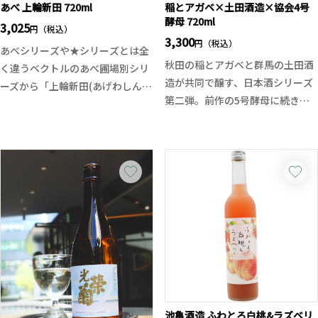
あべ 上輪新田 720ml
稲とアガベ×土田酒造×協会4号
酵母 720ml
3,025
円（税込）
3,300
円（税込）
あべシリーズや★シリーズとは全
秋田の稲とアガベと群馬の土田酒
く違うベクトルのあべ圃場別シリ
造が共同で醸す、日本酒シリーズ
ーズから「上輪新田(あげわしんで
第二弾。前作の5号酵母に続き、
ん)」が入荷致しました。 上輪新
今回は広島で生まれた協会4号酵
田とは新潟県柏崎市の日本海に面
母に着目しました。現代の日本酒
した豊かな圃場です。今年のは、
の多くが6号酵母以降の系譜に連
アルコール14%のやや柔らかい設
なる中、あえて黎明期の酵母に立
計に変更。酵母は無添加。自然発
ち返ることで、かつての酒造りに
酵により、土地と米の個性がピュ
新たな光を当てた一本です。
アに表現されています。
4号酵母ならではの穏やかな香り
青りんご系の爽やかな香りがあ
と柔らかな旨味、落ち着いた酸味
り、スッキリさとしっかりとした
が調和し、どこか懐かしさを感じ
酸によってドライな印象。そして
させる味わい。華やかさを追い求
アルコール度数14%の程良いボリ
める現代的な酒質とは異なり、じ
ューム感。海の幸と相性が良さそ
っくりと旨味を楽しめる奥行きの
池亀酒造 ふわとろ白桃&ラズベリ
うな、ドライさとアルコール度数