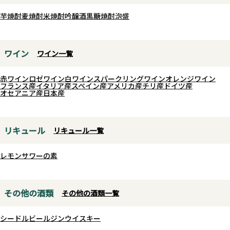
ます。鮮やかで独創 的な表現が、
日本酒の持つ奥深い世界観に新た
芋焼酎
麦焼酎
米焼酎
吟醸酒
黒糖焼酎
泡盛
りんごやハーブ、ハチミツなどの
な彩りを与え ています。
フレッシュな香り。味わいはグレ
ープフルーツなどの柑橘類のイキ
ワイン
ワイン一覧
イキとした果実味で、爽やかで透
明感があり、エレガントなスタイ
赤ワイン
ロゼワイン
白ワイン
スパークリングワイン
オレンジワイン
フランス産
イタリア産
スペイン産
アメリカ産
チリ産
ドイツ産
ルです。トーストなどのニュアン
オセアニア産
日本産
スもあり、全体としてとてもバラ
ンスが良い仕上がりです。
リキュール
リキュール一覧
レモンサワーの素
その他の酒類
その他の酒類一覧
シードル
ビール
ジン
ウイスキー