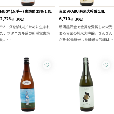
Loudにある歌詞。元ネタはジェー
MUGY (ムギー) 麦焼酎 25% 1.8L
赤武 AKABU 純米大吟醸 1.8L
ムズ・ブラウンとボビー・ブラウ
ンの名曲「Talkin' Loud And
2,728
6,710
円（税込）
円（税込）
Sayin' Nothing(大きな声で意味
“ソーダを愉しむ”ために生まれ
新酒鑑評会で金賞を受賞した栄光
ない事を言おう！)」から。ちなみ
た、ボタニカル系の新感覚麦焼
ある赤武の純米大吟醸。ぎんぎん
にこの曲はHIPHOPなど様々な楽
酎。
がを40%精米した純米大吟醸は品
曲にてサンプリングされており、
大麦をベースに、香り高いレモン
のある香りに加え、豊かでふくら
今回もある意味日本酒でサンプリ
グラスとワイン酵母を組み合わ
みのある旨味、滑らかな呑み口、
ングされた事になるのかも？
せ、軽やかな柑橘香と上質なミク
そして綺麗な後味と食とも合わせ
ソロジー感を演出。
やすい酒質に仕上がっています。
黄色い花や野生の果実を思わせる
盛岡の極寒の時季にて超低温発酵
香りがふわりと広がり、ソーダ割
によりゆっくりと醸したことによ
りで爽やかに、お茶割りでまろや
り、素晴らしい味わいに仕上がっ
かに愉しめます。お肉料理やスパ
ております。
イス系の料理とも好相性で、食中
酒としても抜群です。