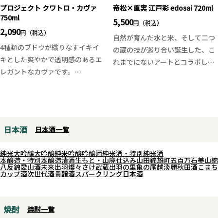
だけます。
めの一本です。
プロジェクト クワトロ・カヴァ
帝松×直実 江戸彩 edosai 720ml
香料・着色料・保存料・酸化防止
750ml
5,500
円（税込）
剤を使用せず、果実本来の美味し
2,090
円（税込）
自然が育んだ水と米、そして二つ
さをそのまま表現。よく振ってか
4種類のブドウが織りなすイキイ
の蔵の技が巡り合い誕生した、こ
ら、冷やしてストレートやロック
キとした爽やかで透明感のあるエ
れまでにないアートとコラボし
で味わうのがおすすめです。ソー
レガントなカヴァです。
た“ブレンド日本酒”です。
ダ割りにすると、白桃の香りとラ
「帝松」の重厚な深みと、「直
ズベリーの爽やかさがより一層引
クワトロとは数字の“4”を意味し
実」の軽やかなキレが調和し、透
き立ちます。
ており、4種類のブドウ品種、マ
明感と奥行きを併せ持つ一杯に仕
カブー、チャレッロ、パレリャー
上がっています。
日本酒
日本酒一覧
ダ、シャルドネを使って造られる
吟醸香がふわりと広がる上品な香
ことからこの名前がついていま
りに米の旨味と柔らかさのバラン
純米大吟醸
大吟醸
純米吟醸
吟醸酒
純米酒・特別純米酒
す。「クロ・モンブラン」は3つ
ス、奥行きのある飲み口、そして
本醸造・特別本醸造
清酒
生もと・山廃仕込み
山田錦
雄町
五百万石
美山錦
八反錦
愛山
酒未来
出羽燦々
さけ武蔵
出羽の里
亀の尾
越淡麗
秋田酒こまち
星レストランにもオンリストされ
余韻に心地よい甘味と酸味が食事
カップ酒
次世代酒
貴醸酒
スパークリング日本酒
ている実力派。そのヴィジュア
を引き立ててくれます。
ル、味わい共に、モダンスパニッ
ラベルデザインはは障碍者アーテ
シュの旗手と言われるだけのこと
ィストの濱田浩和氏の作品となり
焼酎
焼酎一覧
はあります。