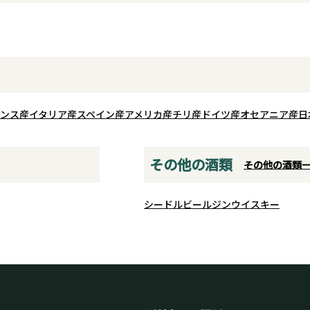
なります。
、桃
タニカ
アル
やかな
えた
る大人
ンス産
イタリア産
スペイン産
アメリカ産
チリ産
ドイツ産
オセアニア産
日
その他の酒類
その他の酒類
シードル
ビール
ジン
ウイスキー