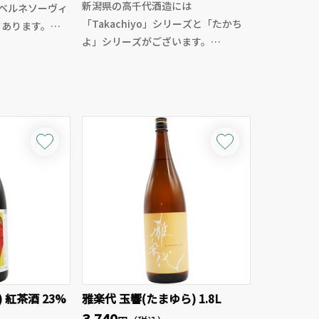
新潟県の高千代酒造には
ベルネソーヴィ
「Takachiyo」シリーズと「たかち
てあります。
よ」シリーズがございます。
Takachiyoが米違いの美味しさを追
ブラックベリー
求するシリーズであれば、たかちよ
りを持ち、しっ
は果実がテーマのお酒となっていま
ンニンが見事に
す。
みごこちの良い
今回はその名の通り、南国トロピカ
ンフィ、ネギ
ルな完熟パインです！濃厚且つ滑ら
肉料理と相性が
かな旨味と甘味、開けたてにはガス
ガーノクランと
感があり、溌溂とした味わい。無濾
意味です。
過のフレッシュさとジューシーさが
広がり、余韻も長めで楽しめる夏季
限定酒です。
) 紅茶酒 23%
雅楽代 玉響(たまゆら) 1.8L
3,740