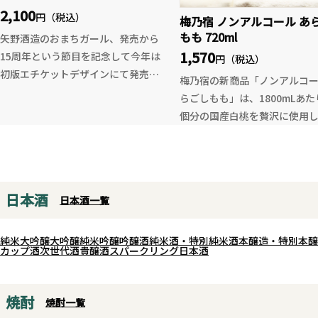
高い1本です。
2,100
円（税込）
梅乃宿 ノンアルコール あ
もも 720ml
矢野酒造のおまちガール、発売から
1,570
15周年という節目を記念して今年は
円（税込）
初版エチケットデザインにて発売！
梅乃宿の新商品「ノンアルコ
その名の通り雄町の持つ旨味とコ
らごしもも」は、1800mLあたり
ク、そしてなめらかで透明感のある
個分の国産白桃を贅沢に使用
酒質の純米吟醸です。
実そのものを味わうような濃
グラスに注げばエレガントな香り、
ろけるような口当たりと、柑橘
そしてさりげなくメロウな口当た
のほのかな苦味が絶妙に調和
り。雄町米ならではの リッチな旨
本格派のノンアルコールドリ
日本酒
味を確かに感じつつも重くダレない
日本酒一覧
まるで人気リキュールの「あ
綺麗な酒質。チャーミングな印象も
もも酒」をそのまま楽しんで
ある香味バランスに爽やかな余韻。
のような贅沢な味わいは、ス
純米大吟醸
大吟醸
純米吟醸
吟醸酒
純米酒・特別純米酒
本醸造・特別本醸
カップ酒
次世代酒
貴醸酒
スパークリング日本酒
多良岳の水の素晴らしさを感じる季
トやロックはもちろん、炭酸
節酒です。
爽やかに楽しんだり、お湯割り
幅広く楽しめ、アイスやシャ
焼酎
焼酎一覧
トなどのデザートにかけるの