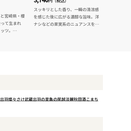
円（税込）
スッキリとした香り、一瞬の清涼感
茶と宮崎県・櫻
を感じた後に広がる濃醇な旨味。洋
会って生まれ
ナシなどの果実系のニュアンスを感
リッツ。
じた後に、鮮やかな酸にスッキリと
茶葉と、佐賀県
したドライな後味。
ットオレンジピ
全体的に淡麗なはずなのに旨味の塊
かで芳しい香り
が続いていきます。酸と共にほのか
います。
なビターさが影を潜めており、これ
でつくる“アー
が後半に味をダレさせません。
は、まるで午後
時間の経過と共にやら若く開いてい
うな軽やかさ。
きます。温度が上がっていくにつれ
ニック、キャン
て花のような可憐さやふわりとした
す！
軽いシルクのような質感。派手さを
出羽燦々
さけ武蔵
出羽の里
亀の尾
越淡麗
秋田酒こまち
抑えた、研ぎ澄まされた新潟淡麗の
味わいです。
これには素材の味を活かした料理や
塩を使った料理が良さそうです。鶏