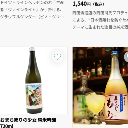
1,540
ドイツ・ラインヘッセンの若手生産
円（税込）
者「ヴァインライヒ」が手掛ける、
西田酒造店の西田司氏プロデ
グラウブルグンダー（ピノ・グリ）
による、“日本酒離れを防ぐた
100％の辛口白ワイン。
テーマに生まれた注目の純米
洋ナシや青リンゴを思わせる爽やか
青森県産「華吹雪」を78％精
な香りに、レモングラスやフレッシ
込み、上品な吟醸香とやわら
ュハーブのニュアンス。シャープで
み、綺麗な酸が調和した親し
引き締まった酸と、ほんのり甘やか
い味わいに仕上がっています。
な果実味のバランスが絶妙で、心地
白とは思えない雑味の少なさと
よいミネラル感が余韻まで続きま
快な飲み口は見事。
す。
使用酵母には青森県開発酵母
ビオロジック栽培で丁寧に育てられ
ろば吟」を採用。ほんのりフ
たブドウを使用し、ブドウ本来のピ
ィーな香りと、飲み飽きしない
ュアな味わいを最大限に表現。しっ
な旨口が魅力です。
かり冷やして爽快に楽しむも良し、
刺身や焼き鳥、茄子の揚げび
少し温度を上げてふくよかさを引き
ど幅広い料理に寄り添い、食
出すも良し。
おまち売りの少女 純米吟醸
して真価を発揮する一本。価
飲む温度で表情が変わる、自由度の
720ml
の完成度を是非お楽しみくだ