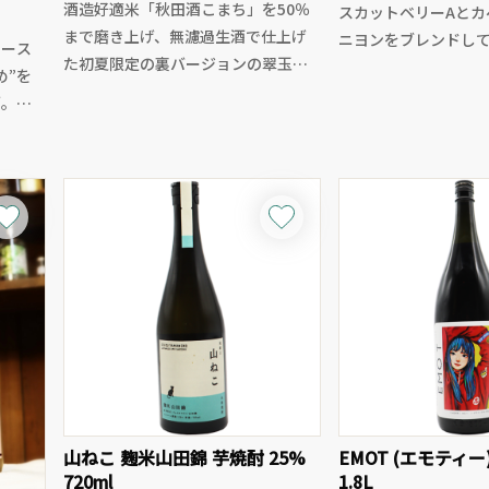
酒造好適米「秋田酒こまち」を50％
スカットベリーAとカ
まで磨き上げ、無濾過生酒で仕上げ
ニヨンをブレンドし
ュース
た初夏限定の裏バージョンの翠玉で
め”を
す。
カシス系の色合い、
酒。
グラスから立ち上がるのは、翠玉ら
やイチゴのような香
米で仕
しい華やかで芳醇な吟醸香。口に含
かりとした酸味とタ
かな甘
むと、みずみずしい果実感と透明感
調和しています。飲
みやす
ある旨味が広がり、後半はやや辛口
赤ワインは豚肉のコ
低精
にキレていく軽快な仕上がり。
ま、つくねなどの鶏
、軽
無濾過生ならではのフレッシュ感
良さそうです。アル
と、柔らかく伸びやかな味わいが心
はアルガの族という
「まほ
地よく、これからの季節にぴったり
ルーテ
の一本です。
綺麗
定番の表翠玉とはまた違う、味わい
のコントラストもぜひお楽しみくだ
たしな
さい。しっかり冷やしてお楽しみく
中酒と
ださい。
山ねこ 麹米山田錦 芋焼酎 25%
EMOT (エモティー
格以上
720ml
1.8L
さい！