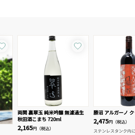
両関 裏翠玉 純米吟醸 無濾過生
勝沼 アルガーノ クラ
秋田酒こまち 720ml
2,475
円（税込）
2,165
円（税込）
ステンレスタンク内