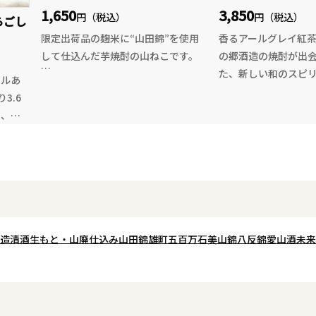
1,650
3,850
円（税込）
円（税込）
らごし
限定出荷品の麹米に“山田錦”を使用
香るアールグレイ紅
して仕込んだ芋焼酎の山ねこです。
の郷酒造の焼酎が出
た、新しい和のスピ
ールあ
黒木本店の農業法人である、蘇る大
国産アールグレイ紅
3.6
地の会が栽培した甘藷「ジョイホワ
指定農園のベルガモ
し、果
イト」と酒米で有名な「山田錦」を
ールを使用し、爽や
厚でと
麹米に使用して造られた芋焼酎は、
を丁寧に引き出して
由来
じっくりと熟成を経た原酒をブレン
このお酒をソーダ割り
した、
ドしてあり、華やかな香り、そしてス
ルグレイハイボール”
ンク！
ッキリとした甘みが調和した品のあ
のティータイムのよ
らごし
る酒質に仕上がっています。尾鈴山
スパイス料理やエス
いるか
蒸留所が手掛けた新たなタイプの芋
プ飯にも相性抜群で
トレー
造
清酒
生もと・山廃仕込み
山田錦
雄町
五百万石
美山錦
八反錦
愛山
酒未来
焼酎を是非一度お試しください。
割りで
まで
こちらは一人〜二人で飲み切りやす
ーベッ
く、持ち運びも楽な四合瓶タイプと
もお勧