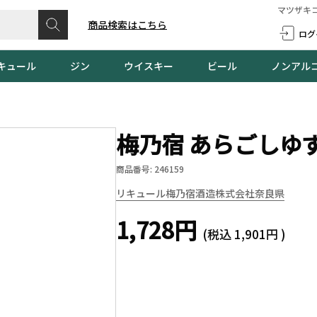
マツザキ
商品検索はこちら
ログ
キュール
ジン
ウイスキー
ビール
ノンアル
梅乃宿 あらごしゆず 
商品番号: 246159
リキュール
梅乃宿酒造株式会社
奈良県
1,728円
(税込
1,901円
)