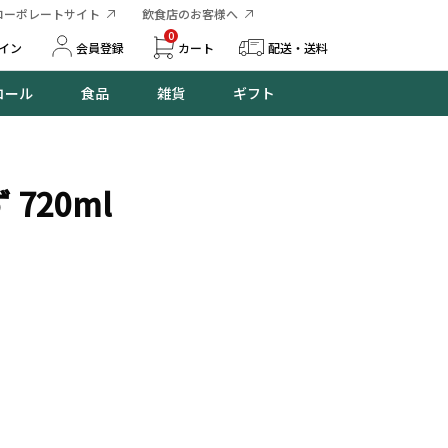
コーポレートサイト
飲食店のお客様へ
0
イン
会員登録
カート
配送・送料
コール
食品
雑貨
ギフト
720ml