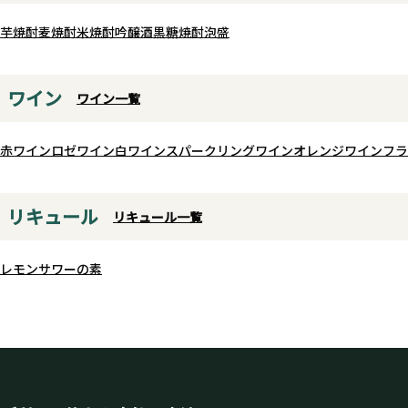
めです。
芋焼酎
麦焼酎
米焼酎
吟醸酒
黒糖焼酎
泡盛
さらに、ジンとの相性も抜群で
の甘く優しい風味とジンのボ
ルな香りが美しく重なり、ノン
ワイン
ワイン一覧
ベースのモクテルとしても華
一杯に仕上がります。お酒を控
赤ワイン
ロゼワイン
白ワイン
スパークリングワイン
い日も、特別な気分で楽しめ
オレンジワイン
フラ
のためのノンアルコールです。
リキュール
リキュール一覧
レモンサワーの素