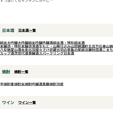
ずつ溶けてもキンキンに冷やして
はの爽やかな辛味と豊かな旨味、
も味が薄くならない様、酒造好適
にんにくの香ばしい風味が広がり
米“吟の精”を使用し、暑い夏の日
ます。
でも氷が最後まで溶けきっても風
パスタやグリル野菜、肉料理はも
味よく旨味が堪能できる旨口の日
日本酒
日本酒一覧
ちろん、卵かけご飯やクリームチ
本酒です。氷をゆらしながら変わ
ーズに添えるだけで料理の印象が
りゆく味を楽しむのも夏ならでは
純米大吟醸
大吟醸
純米吟醸
吟醸酒
純米酒・特別純米酒
一変。オイルに溶け込んだ胡椒と
の呑み方です。
本醸造・特別本醸造
清酒
生もと・山廃仕込み
山田錦
雄町
五百万石
美山錦
八反錦
愛山
酒未来
出羽燦々
さけ武蔵
出羽の里
亀の尾
越淡麗
秋田酒こまち
ガーリックの香りが素材の美味し
カップ酒
次世代酒
貴醸酒
スパークリング日本酒
さを引き立て、手軽にワンランク
上の味わいを演出します。
お酒との相性も抜群で、クラフト
焼酎
焼酎一覧
ジンのソーダ割りやハイボール、
白ワインのお供にもおすすめ。ひ
芋焼酎
麦焼酎
米焼酎
吟醸酒
黒糖焼酎
泡盛
と瓶あるだけで食卓の楽しみが広
がる、料理好き・お酒好きのため
の万能調味料です。
ワイン
ワイン一覧