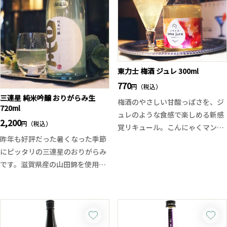
東力士 梅酒 ジュレ 300ml
770
円（税込）
三連星 純米吟醸 おりがらみ生
梅酒のやさしい甘酸っぱさを、ジ
720ml
ュレのような食感で楽しめる新感
2,200
円（税込）
覚リキュール。こんにゃくマンナ
昨年も好評だった暑くなった季節
ンと寒天を使用し、ぷるんとした
にピッタリの三連星のおりがらみ
口当たりに仕上げました。
です。滋賀県産の山田錦を使用し
完熟梅のまろやかな風味に、はち
たおりがらみはジューシー且つ爽
みつのやさしい甘み。アルコール
快感のある味わい。フレッシュ
度数5度の軽やかな味わいで、お
感、滓が絡むと程良いコクと米の
酒が苦手な方にもおすすめです。
旨味が顔を覗かせます。飲み応え
そのまま冷やしてストレートで楽