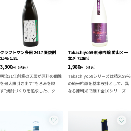
がありつつも甘味と酸味のバラン
しむのはもちろん、ヨーグルトや
ス感が良く暑い夏の日にはお勧め
アイスにかければ大人のデザート
の一本です。
としてもおすすめ！
食後にゆったり楽しみたくなる、
酒蔵仕込みの癒し系リキュールで
す。
クラフトマン多田 2417 麦焼酎
Takachiyo59 純米吟醸 愛山×一
25% 1.8L
本〆 720ml
3,300
1,980
円（税込）
円（税込）
明治31年創業の天盃が原料の個性
Takachiyo59シリーズは精米59％
を最大限引き出す“もろみを映
の純米吟醸を基本設計として、異
す”焼酎づくりを追求した、クラ
なる原料米で醸す全10シリーズの
フトシリーズの最新作。
季節限定品となります。全て中取
仕込みは従来とは異なる特別仕込
りの無調整生原酒となっており、
み。天盃五代目・多田氏が「これ
吟醸香と上品な酒質で、酸味・甘
までとは少し異なる特別な酒質を
味のバランスが良い食前、食中酒
届けたい」という想いで、父から
となります。