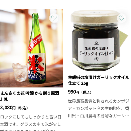
ろやかな甘みが見事に調和し、ス
口当たりと酒未来ならではのふく
ッキリとした飲み口に仕上がって
よかで柔らかな旨味が広がりま
います。
す。
ロックではキリッと引き締まった
華やかさを競うのではなく、米本
旨みを、ソーダ割りでは爽快な飲
来の魅力を丁寧に引き出した味わ
み心地と香りの広がりを楽しめる
いで、後口はすっとキレの良い辛
万能な一本。クセが少なく飲みや
口。食事に寄り添いながらも、じ
すいため、芋焼酎初心者の方にも
っくりと酒米の個性を楽しめる一
おすすめです。
本です。酒未来が持つ透明感と上
黒麹仕込みによるコクのある味わ
質な旨味を存分にご堪能くださ
いと、リンゴのようにフルーティ
生胡椒の塩漬けガーリックオイル
い。
仕立て 26g
ーな香気が重なり、まさに「魔界
への誘い」にふさわしい独特の世
990
円（税込）
まんさくの花 吟醸 かち割り原酒
界観を表現した限定酒です。
1.8L
世界最高品質と称されるカンボジ
3,080
円（税込）
ア・カンポット産の生胡椒を、香
川県・白川農場の芳醇なガーリッ
ロックにしてもしっかりと旨い日
クオイルで仕上げた贅沢な逸品。
本酒です、グラスの中で氷が少し
ひと粒噛むごとに、生胡椒ならで