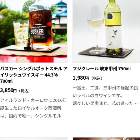
受け継いだ技術と自身の感性を融
今回は二つの酒米がタッグを組ん
合させ、全体設計を一新。
で登場！希少米とされている「愛
大麦の上品な香ばしさ、ふくよか
山」と新潟の酒米で高千代酒造が
な旨味に加え、引き締まったキレ
十八番の「一本〆」を使用。南国
が美しく、食中に寄り添いながら
系の果実を彷彿とさせる華やかで
も、一杯で“焼酎の新しい表情”を
明るくなるような香り、飲み口も
感じられる仕上がりです。
綺麗でサラーっとまるでシルクの
余韻には柔らかな甘みと穀物のミ
ような口当たり。そして濃醇な米
ネラル感が心地よく、どんな料理
の旨味と甘味が一気に広がり、鮮
バスカー シングルポットスチル ア
フジクレール 峡東甲州 750ml
とも調和する万能性を備えていま
やかに開いていきます。そして後
イリッシュウイスキー 44.3%
1,980
円（税込）
700ml
す。麦焼酎の未来と可能性を体現
味はしっかりとキレていき、品の
一富士、二鷹、三甲州の縁起の良
3,850
した、まさにアーティスティック
ある余韻だけ残ります。ガッツリ
円（税込）
いラベルの白ワインです。
な一本に仕上がっております。
とした旨味と流れるようなキレ
アイルランド・カーロウに2016年
瑞々しい果実味と、芯の通ったキ
味。力強くもしなやかで、ダレた
誕生したロイヤルオーク蒸溜所
レのある辛口。甲府盆地北東部
り舌に残らない、柔よく剛を制し
は、国内で唯一、シングルモルト
「峡東地区」の選りすぐりの甲州
ているTakachiyoの限定酒です。
／シングルポットスチル／シング
葡萄のみを使用した白ワインで
ルグレーンの全てを造る革新的な
す。
蒸溜所。本作はその中核、「バス