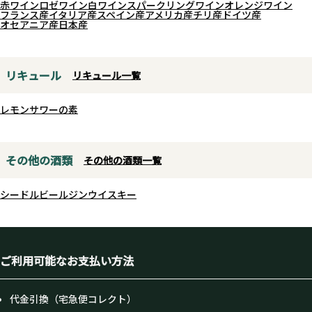
赤ワイン
ロゼワイン
白ワイン
スパークリングワイン
オレンジワイン
フランス産
イタリア産
スペイン産
アメリカ産
チリ産
ドイツ産
オセアニア産
日本産
リキュール
リキュール一覧
レモンサワーの素
その他の酒類
その他の酒類一覧
シードル
ビール
ジン
ウイスキー
ご利用可能なお支払い方法
代金引換（宅急便コレクト）