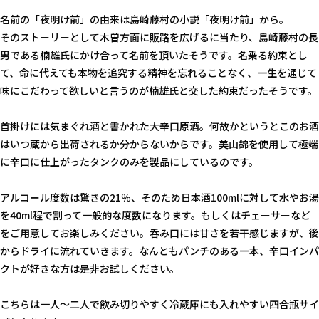
名前の「夜明け前」の由来は島崎藤村の小説「夜明け前」から。
そのストーリーとして木曽方面に販路を広げるに当たり、島崎藤村の長
男である楠雄氏にかけ合って名前を頂いたそうです。名乗る約束とし
て、命に代えても本物を追究する精神を忘れることなく、一生を通じて
味にこだわって欲しいと言うのが楠雄氏と交した約束だったそうです。
首掛けには気まぐれ酒と書かれた大辛口原酒。何故かというとこのお酒
はいつ蔵から出荷されるか分からないからです。美山錦を使用して極端
に辛口に仕上がったタンクのみを製品にしているのです。
アルコール度数は驚きの21％、そのため日本酒100mlに対して水やお湯
を40ml程で割って一般的な度数になります。もしくはチェーサーなど
をご用意してお楽しみください。呑み口には甘さを若干感じますが、後
からドライに流れていきます。なんともパンチのある一本、辛口インパ
クトが好きな方は是非お試しください。
こちらは一人〜二人で飲み切りやすく冷蔵庫にも入れやすい四合瓶サイ