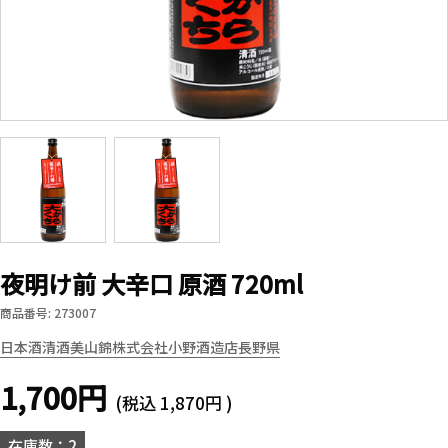
夜明け前 大辛口 原酒 720ml
商品番号: 273007
日本酒
清酒
美山錦
株式会社小野酒造店
長野県
1,700円
(税込
1,870円
)
在庫数：2