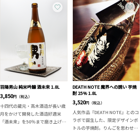
グレープフルーツや温州ミカン、
カー・ブレンド」の構成原酒でも
白い花を思わせる香り。発酵後
あるシングルポットスチルに焦点
は“オリ”と共に熟成させる「シュ
を当てた一本です。
ール・リー製法」によって旨みと
原料は大麦麦芽と未発芽の大麦を
奥行きを引き出した一本です。
使用し、アイルランド伝統のポッ
野生酵母発酵、無補糖・無補酸に
トスチルで3回蒸溜。熟成にはバ
よるピュアな醸造が、甲州ワイン
ーボン樽とシェリー樽を使用し、
の魅力を最大限に表現していま
さらにイタリアの老舗ワイナリー
す。
フローリオ社のマルサラワイン樽
を採用。
香水のように華やかでフローラ
羽陽男山 純米吟醸 酒未来 1.8L
DEATH NOTE 魔界への誘い 芋焼
ル。蜜を含んだ花やオークのニュ
酎 25% 1.8L
3,850
円（税込）
アンス、トフィーとバニラの豊か
3,520
円（税込）
十四代の蔵元・高木酒造が長い歳
な甘みに、ブラックペッパーの刺
人気作品『DEATH NOTE』とのコ
月をかけて開発した酒造好適米
激。スパイシーで温かみのある余
ラボで誕生した、限定デザインボ
「酒未来」を50％まで磨き上げて
韻が心地よく広がります。
トルの芋焼酎。りんごを思わせる
醸した純米吟醸。
華やかな香りと、芋ならではのま
穏やかで上品な香り、なめらかな