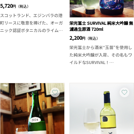
5,720
円（税込）
スコットランド、エジンバラの港
町リースに敬意を捧げた、オーガ
栄光冨士 SURVIVAL 純米大吟醸 無
濾過生原酒 720ml
ニック認証ボタニカルのライム香
2,200
るプレミアム・ドライジン。
円（税込）
ジュニパーの澄んだ森香に、ライ
栄光冨士から酒米“玉苗”を使用し
ムの爽快なジューシーさ、ピンク
た純米大吟醸が入荷、その名もワ
ペッパー由来の柔らかなベリー感
イルドなSURVIVAL！
と上品なスパイスが寄り添いま
山田錦のようなコク、爽やかな酒
す。ライムピールは蒸留器内バス
質は夏の暑い日にピッタリ！
ケットで“生の香り”だけを抽出。
主に山形県で栽培されており、玉
雑味のないクリアな風味とキレの
苗は山田錦の持つようなコクと旨
良いフィニッシュが魅力です。
味、そしてスッキリとした軽快な
18世紀リースのガラス工芸に着想
味わいになりやすいのが特徴で
を得たボトル、プラスチック不使
す。 澄んだ吟醸香に穏やかに広が
用のサステナブルなデザインもポ
る旨味、食事との相性も良い子の
イント。
お酒は暑い夏の日に冷やでスッキ