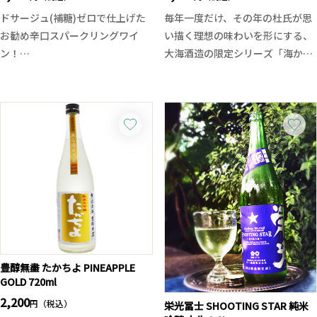
ドサージュ(補糖)ゼロで仕上げた
毎年一度だけ、その年の杜氏が思
お勧め辛口スパークリングワイ
い描く理想の味わいを形にする、
ン！
大海酒造の限定シリーズ「海から
瓶内二次発酵方式を採用し、30ヶ
の贈りもの」。
月もの熟成を経て造られたこのカ
原料となる芋や麹、酵母、蒸留方
ヴァは、まさに造り手の実力が試
法まで毎年新たな挑戦を重ね、そ
される「直球勝負」の一本。甘み
の年だけの個性を表現する特別な
を加えず、原酒そのものの味わい
一本です。2026年は「ジョイホワ
のバランスとポテンシャルを活か
イト」と「みちしずく」の2品種
した、骨格のしっかりとした力強
をブレンドし、黒麹G型を使用。
い味わいが特徴です。
通常よりも長く二次醪を発酵させ
そのクリーミーな口当たりと長い
ることで、それぞれの芋が持つ魅
余韻は、繊細さと力強さを併せ持
力を最大限に引き出しました。熟
ち、食事との相性も抜群です。特
した果実や蜜を思わせる華やかで
に、魚介やシーフード、軽い前菜
甘い香りと、やわらかな甘み、芋
豊醇無盡 たかちよ PINEAPPLE
GOLD 720ml
と合わせると、辛口のシャープな
の力強い旨みが幾重にも重なり、
酸味と相まって一層料理を引き立
2,200
厚みのあるボディを感じさせなが
円（税込）
栄光冨士 SHOOTING STAR 純米