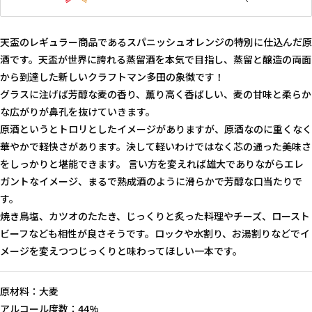
天盃のレギュラー商品であるスパニッシュオレンジの特別に仕込んだ原
酒です。天盃が世界に誇れる蒸留酒を本気で目指し、蒸留と醸造の両面
から到達した新しいクラフトマン多田の象徴です！
グラスに注げば芳醇な麦の香り、薫り高く香ばしい、麦の甘味と柔らか
な広がりが鼻孔を抜けていきます。
原酒というとトロリとしたイメージがありますが、原酒なのに重くなく
華やかで軽快さがあります。決して軽いわけではなく芯の通った美味さ
をしっかりと堪能できます。 言い方を変えれば雄大でありながらエレ
ガントなイメージ、まるで熟成酒のように滑らかで芳醇な口当たりで
す。
焼き鳥塩、カツオのたたき、じっくりと炙った料理やチーズ、ロースト
ビーフなども相性が良さそうです。ロックや水割り、お湯割りなどでイ
メージを変えつつじっくりと味わってほしい一本です。
原材料：大麦
アルコール度数：44%