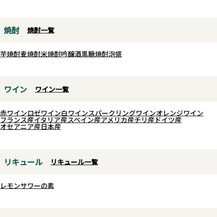
王冠栓から少しずつガスを抜く方
奥行きを引き出した一本です。
法が一番開けやすいです。その開
野生酵母発酵、無補糖・無補酸に
栓の先はドライできめ細かな食前
よるピュアな醸造が、甲州ワイン
焼酎
焼酎一覧
から食中まで万能なJAPANESEス
の魅力を最大限に表現していま
タイルの泡酒を楽しむことができ
す。
芋焼酎
麦焼酎
米焼酎
吟醸酒
黒糖焼酎
泡盛
ます。
ワイン
ワイン一覧
赤ワイン
ロゼワイン
白ワイン
スパークリングワイン
オレンジワイン
フランス産
イタリア産
スペイン産
アメリカ産
チリ産
ドイツ産
オセアニア産
日本産
リキュール
リキュール一覧
レモンサワーの素