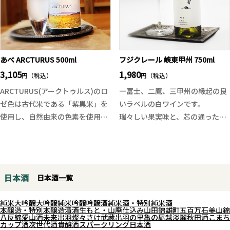
リと楽しめる純米大吟醸です。
あべ ARCTURUS 500ml
フジクレール 峡東甲州 750ml
3,105
1,980
円（税込）
円（税込）
ARCTURUS(アークトゥルス)のロ
一富士、二鷹、三甲州の縁起の良
ゼ色は古代米である「紫黒米」を
いラベルの白ワインです。
使用し、自然由来の色素を使用し
瑞々しい果実味と、芯の通ったキ
ています。古代米は玄米での使用
レのある辛口。甲府盆地北東部
をしているため、その分玄米独特
「峡東地区」の選りすぐりの甲州
の渋みもあり、甘さでマスキング
葡萄のみを使用した白ワインで
するのではなく、渋さ、苦さをポ
す。
日本酒
日本酒一覧
ジティブに捉えドライテイストな
グレープフルーツや温州ミカン、
スパークに仕上げているのが本酒
白い花を思わせる香り。発酵後
純米大吟醸
大吟醸
純米吟醸
吟醸酒
純米酒・特別純米酒
です。古代米にあるイチゴのよう
は“オリ”と共に熟成させる「シュ
本醸造・特別本醸造
清酒
生もと・山廃仕込み
山田錦
雄町
五百万石
美山錦
八反錦
愛山
酒未来
出羽燦々
さけ武蔵
出羽の里
亀の尾
越淡麗
秋田酒こまち
なフレーバーも見え隠れします。
ール・リー製法」によって旨みと
カップ酒
次世代酒
貴醸酒
スパークリング日本酒