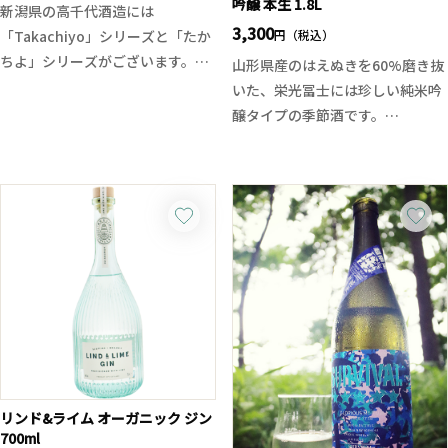
てます。ロジャー・グラートは、
らも、大海酒造らしい穏やかで心
吟醸 本生 1.8L
新潟県の高千代酒造には
かつて「ドンペリ・ロゼに勝っ
地よい余韻へと続きます。
3,300
円（税込）
「Takachiyo」シリーズと「たか
た」と評され、世界中のワイン愛
ロックでは凝縮した香りと奥深い
ちよ」シリーズがございます。
山形県産のはえぬきを60%磨き抜
好家たちから絶大な人気を得た名
味わいを、水割りではよりまろや
Takachiyoが米違いの美味しさを
いた、栄光冨士には珍しい純米吟
門。スペイン・カタルーニャ地方
かに広がる芋の表情をお楽しみい
追求するシリーズであれば、たか
醸タイプの季節酒です。
で造られるカヴァの中でも、特に
ただけます。その年だけにしか出
ちよは果実がテーマのお酒となっ
生原酒のフレッシュ感、香りは落
品質が高く、他の産地に比べてコ
会えない、杜氏渾身の味わいをご
ています。
ち着いた吟醸香、やわらかな旨味
ストパフォーマンスも優れていま
堪能ください。
今回はその名の通り、南国トロピ
のバランスが良く、気軽に楽しめ
す。華やかな香りと豊かな味わい
カルな完熟パインです！濃厚且つ
る食中酒タイプの日本酒です。
を楽しみながら、食卓をより特別
滑らかな旨味と甘味、開けたてに
なものにしてくれる一本です。
はガス感があり、溌溂とした味わ
い。無濾過のフレッシュさとジュ
ーシーさが広がり、余韻も長めで
楽しめる夏季限定酒です。
リンド&ライム オーガニック ジン
700ml