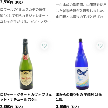
2,530
円（税込）
一白水成の季節酒、山田穂を使用
ロワールの“ミュスカデの伝道
した純米吟醸が入荷致しました。
師”として知られるジェレミー・
山田穂とは酒米の王様と呼ばれて
ユシェが手がける、ピノ・ノワー
いる山田錦の母親にあたる品種で
ルとガメイをブレンドしたミディ
す。
アムボディの赤ワイン。
穏やかな香り、口当たり良く飲ん
熟したチェリーや赤系果実の香り
だ瞬間に鮮やかな甘味がパッと開
がグラスから立ち上り、口に含む
きます。みずみずしい果実系の香
と果実のジューシーさと柔らかく
味、後から柔らかなボリュームが
しなやかなタンニンが広がりま
現れますが、しっかりとした酸味
す。
が全体を綺麗にまとめあげていま
親しみやすい果実味とフレッシュ
す。キレ味も良くゆっくりとした
な酸が心地よく、食事をさらに引
余韻があります。今の季節に冷や
き立てるスタイル。日常の食卓か
してスッキリと楽しむにはお勧め
らちょっとしたパーティーシーン
の一本です。
まで、幅広く楽しめる1本です。
ロジャー・グラート カヴァ ブリュ
海からの贈りもの 芋焼酎 25%
ット・ナチュール 750ml
1.8L
2,860
3,659
円（税込）
円（税込）