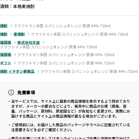
酒類：本格麦焼酎
焼酎
クラフトマン多田 スパニッシュオレンジ 原酒 44% 720ml
焼酎
麦焼酎
クラフトマン多田 スパニッシュオレンジ 原酒 44% 720ml
福岡県
株式会社天盃
クラフトマン多田 スパニッシュオレンジ 原酒 44% 720ml
福岡県
クラフトマン多田 スパニッシュオレンジ 原酒 44% 720ml
ギフト
クラフトマン多田 スパニッシュオレンジ 原酒 44% 720ml
焼酎 イチオシ新商品
クラフトマン多田 スパニッシュオレンジ 原酒 44% 720ml
免責事項
・当サービスでは、サイト上に最新の商品情報を表示するよう努めており
ますが、メーカーの都合などにより、販売中に商品の仕様（規格、容
量、パッケージ、原材料、原産国など）が告知なく変更され、実際にお
届けする商品とサイト上の商品情報が異なる場合がございます。
・ご使用前には、お届けした商品のパッケージやラベルに記載されている
注意書きなどを必ずご確認ください。
・商品の在庫につきましてはオンラインショップ在庫と店頭在庫で分けて