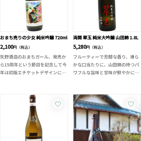
ある芋の旨みが幾重にも重なりま
そのまま冷やしてストレートで楽
す。
しむのはもちろん、ヨーグルトや
アルコール度数37度台ならではの
アイスにかければ大人のデザート
豊かな飲み応えでありながら、後
としてもおすすめ！
味は驚くほど滑らか。ロックでは
食後にゆったり楽しみたくなる、
おまち売りの少女 純米吟醸 720ml
両関 翠玉 純米大吟醸 山田錦 1.8L
凝縮した香りと厚みを、水割りで
酒蔵仕込みの癒し系リキュールで
2,100
5,280
円（税込）
円（税込）
はやわらかな甘みと複雑な余韻を
す。
矢野酒造のおまちガール、発売か
フルーティーで芳醇な香り、滑ら
存分に楽しめる、その年だけの特
ら15周年という節目を記念して今
かな口当たりに、山田錦の持つパ
別な限定原酒です。
年は初版エチケットデザインにて
ワフルな旨味と甘味が鮮やかに広
発売！
がっていきます。翠玉らしい輝く
その名の通り雄町の持つ旨味とコ
ような透明感がありながら華やか
ク、そしてなめらかで透明感のあ
さと品のある余韻が続きます。
る酒質の純米吟醸です。
しっかりとした旨味、甘味、酸味
グラスに注げばエレガントな香
がありながらも全体がバランスよ
り、そしてさりげなくメロウな口
く調和した限定仕込みの純米大吟
当たり。雄町米ならではの リッ
醸となります。
チな旨味を確かに感じつつも重く