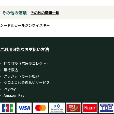
生物の自然な力を引き出し、添加
物に頼らない美しい酒造りを実現
その他の酒類
その他の酒類一覧
します。
シードル
ビール
ジン
ウイスキー
米の原原種に立ち返り、醸造では
古の技法をさらに深め、蔵のある
栃木県さくら市をオーガニックタ
ご利用可能なお支払い方法
ウンにするという三本の柱を立て
ています。
そして2024年11月リリースの
代金引換（宅急便コレクト）
「R6BY」から、仙禽のすべての酒
銀行振込
は生もと造りへと移行します。こ
クレジットカード払い
の変革は単なる復古ではなく、江
クロネコ代金後払いサービス
戸時代の本質を現代の技術でモダ
PayPay
ナイズし、多くの方に新しい価値
Amazon Pay
を提供する試みです。
仙禽レトロは江戸から見た明日を
信じる、新時代への幕開け。レト