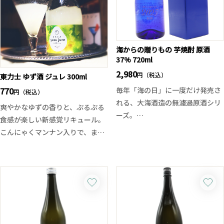
いきます。温度が上がっていくに
テーマに当製品は2年前に誕生。
つれて花のような可憐さやふわり
4種の中で最も寒菊らしい設計で
とした軽いシルクのような質感。
すが、宝石をテーマにしているの
派手さを抑えた、研ぎ澄まされた
でエレガントでなめらかな質感を
海からの贈りもの 芋焼酎 原酒
新潟淡麗の味わいです。
37% 720ml
目指しています。特別な仕込みと
これには素材の味を活かした料理
処理を行うためいつもより量が少
2,980
や塩を使った料理が良さそうで
円（税込）
東力士 ゆず酒 ジュレ 300ml
なくなっておりますので、一日で
す。鶏レバー、ローストポーク、
770
毎年「海の日」に一度だけ発売さ
円（税込）
4種同時リリース！
鮎の塩焼き、帆立焼きや小籠包な
れる、大海酒造の無濾過原酒シリ
爽やかなゆずの香りと、ぷるぷる
飲み比べしていただくのも良し、
ども相性が良さそうです。
ーズ。
食感が楽しい新感覚リキュール。
気になるものだけお愉しみいただ
2025年ヴィンテージは「ジョイホ
こんにゃくマンナン入りで、まる
くのも良しです！新たな寒菊をお
ワイト」と「みちしずく」の2品
でジュレのような口当たりに仕上
試しあれ！
種をブレンドし、黒麹G型・鹿児
げた一本です。
※お一人様一回のご注文につき1
島酵母2号で仕込み、二次醪を通
口に含むと、ゆずのやさしい酸味
本のみの販売となっております。
常より長く発酵させて常圧蒸留。
とほのかな甘みがふわり。アルコ
ご了承ください。 一回のご注文と
無濾過原酒ならではの力強さの中
ール度数5%と軽やかで、お酒が
は、ご注文頂き商品がお客様の手
に、熟した果実や蜜を思わせる華
苦手な方でも楽しみやすい味わい
元に届くまでを一回とさせて頂い
やかな香りと、濃密でふくらみの
です。
ております。