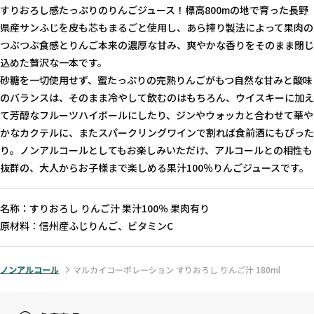
すりおろし感たっぷりのりんごジュース！標高800mの地で育った長野
県産サンふじを皮も芯もまるごと使用し、あら搾り製法によって果肉の
つぶつぶ食感とりんご本来の濃厚な甘み、爽やかな香りをそのまま閉じ
込めた贅沢な一本です。
砂糖を一切使用せず、蜜たっぷりの完熟りんごがもつ自然な甘みと酸味
のバランスは、そのまま冷やして飲むのはもちろん、ウイスキーに加え
て芳醇なフルーツハイボールにしたり、ジンやウォッカと合わせて華や
かなカクテルに、またスパークリングワインで割れば食前酒にもぴった
り。ノンアルコールとしてもお楽しみいただけ、アルコールとの相性も
抜群の、大人からお子様まで楽しめる果汁100％りんごジュースです。
名称：すりおろし りんご汁 果汁100％ 果肉有り
原材料：信州産ふじりんご、ビタミンC
ノンアルコール
マルカイコーポレーション すりおろし りんご汁 180ml