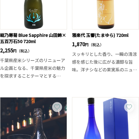
総乃寒菊 Blue Sapphire 山田錦×
雅楽代 玉響(たまゆら) 720ml
五百万石50 720ml
1,870
円（税込）
2,255
円（税込）
スッキリとした香り、一瞬の清涼
千葉県産米シリーズのリニューア
感を感じた後に広がる濃醇な旨
ル企画となる、千葉県産米の魅力
味。洋ナシなどの果実系のニュア
を探求することテーマとする
ンスを感じた後に、鮮やかな酸に
「Discovery」シリーズより、
スッキリとしたドライな後味。
「総乃寒菊 Blue Sapphire-山田錦
全体的に淡麗なはずなのに旨味の
50×五百万石50-」がリリースさ
塊が続いていきます。酸と共にほ
れました。
のかなビターさが影を潜めてお
コーポレートカラーのブルーを寒
り、これが後半に味をダレさせま
菊銘醸主力米の五百万石と山田錦
せん。
に見立て、杜氏が丁寧に時間をか
時間の経過と共にやら若く開いて
けて大切に醸したことから宝石を