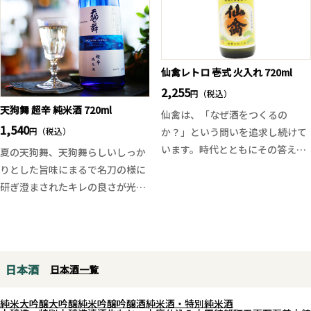
香、寫楽らしく食事との相性も良
い厚みがあり、長く続く余韻が心
いきめ細やかな高品質の純米吟醸
地よい辛口白ワインです。
です。
魚介料理との相性は抜群で、素材
※お一人様一回のご注文につき1
の旨みを引き立てる食中酒として
本のみの販売となっております。
仙禽レトロ 壱式 火入れ 720ml
高い完成度を誇る一本。オーガニ
また、1.8Lサイズと720mlサイズ
2,255
円（税込）
ックならではの自然な味わいも魅
は同時にご購入いただけません、
天狗舞 超辛 純米酒 720ml
力です。
仙禽は、「なぜ酒をつくるの
一回のご注文につきどちらか一本
1,540
円（税込）
か？」という問いを追求し続けて
とさせていただきます、ご了承く
います。時代とともにその答えは
夏の天狗舞、天狗舞らしいしっか
ださい。
変化していますが、2024年現在、
りとした旨味にまるで名刀の様に
一回のご注文とは、ご注文頂き商
仙禽の答えは「江戸返り」にあり
研ぎ澄まされたキレの良さが光る
品がお客様の手元に届くまでを一
ます。これは、江戸時代に確立さ
純米酒です。夏限定で発売される
回とさせて頂いております。
れた伝統的な技術や価値観を現代
日本酒ですが火入れ処理を行って
に復活させ、未来に繋げる挑戦で
おりますので冷やからお燗まで幅
す。
広い飲み方で楽しむ事ができま
日本酒
日本酒一覧
仙禽では、酒造りの原材料である
す。
米から見直しを始めました。2011
純米大吟醸
大吟醸
純米吟醸
吟醸酒
純米酒・特別純米酒
年から「ドメーヌ化」を進め、自
ゆっくり楽しみたいときは氷を浮