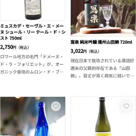
ダレない綺麗な酒質。チャーミン
グな印象もある香味バランスに爽
やかな余韻。多良岳の水の素晴ら
しさを感じる季節酒です。
ミュスカデ・セーヴル・エ・メー
ヌ シュール・リー テール・ド・シ
スト 750ml
寫楽 純米吟醸 播州山田錦 720ml
2,750
円（税込）
3,022
円（税込）
ロワール地方の名門「ドメーヌ・
現在日本で栽培されている酒造好
ド・ラ・フォリエット」が、オー
適米の父親的存在である「山田
ガニック栽培のムロン・ド・ブル
錦」。背丈が高く病気に弱いです
ゴーニュ100％で仕立てる一本。
が、味が良く、きめの細かいまろ
グラスからは白い花やレモン、青
やかな味わいが特長です。冬季に
リンゴを思わせる繊細なアロマ
生酒バージョンが発売されました
に、ほのかなスモーキーなニュア
が、この時期に一回火入れで発売
ンス。口に含むと、透明感あふれ
される純米吟醸はフルーティーな
る酸と豊かなミネラル、シュー
山田錦の旨味と甘味が口に含んだ
ル・リー由来のやさしい丸みが広
瞬間一気に広がり、上品な吟醸
がります。爽やかさの中にも程よ