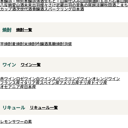
本醸造・特別本醸造
清酒
生もと・山廃仕込み
山田錦
雄町
五百万石
美山錦
八反錦
愛山
酒未来
出羽燦々
さけ武蔵
出羽の里
亀の尾
越淡麗
秋田酒こまち
社で米の栽培から酒造りまでを一
かべてロックにしてもお勧めで
カップ酒
次世代酒
貴醸酒
スパークリング日本酒
貫して行う取り組みを行っていま
す。厚みのある米の旨味、そして
す。その過程で、日本の農業政策
爽快なキレ味はまさに今の季節に
や流通の歪みといった課題に気づ
ピッタリの味わいです。
焼酎
焼酎一覧
きました。 仙禽は、農薬や化学肥
料を使わないオーガニック栽培
芋焼酎
麦焼酎
米焼酎
吟醸酒
黒糖焼酎
泡盛
や、在来品種「亀の尾」の保存に
取り組むことで、自然との調和を
目指した酒造りを進めています。
ワイン
ワイン一覧
「江戸返り」とは江戸時代に確立
された酒造りの技術、特に生もと
赤ワイン
ロゼワイン
白ワイン
スパークリングワイン
オレンジワイン
フランス産
イタリア産
スペイン産
アメリカ産
チリ産
ドイツ産
造りを現代に復活させることが
オセアニア産
日本産
「江戸返り」の核心です。仙禽で
は、生もと造りをさらに深化さ
せ、酵母無添加や伝統的な仕込み
リキュール
リキュール一覧
方法（寛文仕込み、元禄仕込み）
を取り入れることで、独自の酒造
レモンサワーの素
りを追求します。これにより、微