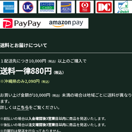
ロとは「過去に遡る事、古きよき
ものを懐かしみ愛好する事」。新
生レトロ、まるで20年前を思わせ
る甘酸っぱい仙禽がそこに。江戸
返りの中で唯一味わえる雄町米の
力に添い、共に歩んだ機軸を見る
送料とお届けについて
日本酒です。
１配送先につき10,000円
以上のご購入で
（税込）
送料一律880円
（税込）
※沖縄県のみ2,090円
（税込）
お買い上げ金額が10,000円
未満の場合は地域ごとに送料が異なり
（税込）
ます。
詳しくは
こちら
をご覧ください。
※前払いの場合は
入金確認後3営業日以内
に商品を発送いたします。
※後払いの場合は
注文確認後3営業日以内
に商品を発送いたします。
※日曜日は発送を行なっておりません。