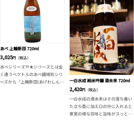
ています。年に一度きりの二黒土
イス系の料理とも好相性で、食中
星の生原酒です。
酒としても抜群です。
二黒土星(じこくどせい)とは暦や
占いで用いられる9星の一つで、
美冨久酒造の創業年1917年の星が
二黒土星という事から名づけられ
ました。
あべ 上輪新田 720ml
3,025
円（税込）
あべシリーズや★シリーズとは全
く違うベクトルのあべ圃場別シリ
一白水成 純米吟醸 酒未来 720ml
ーズから「上輪新田(あげわしんで
2,420
ん)」が入荷致しました。 上輪新
円（税込）
田とは新潟県柏崎市の日本海に面
一白水成の酒未来はその落ち着い
した豊かな圃場です。今年のは、
た立ち香に加え口の中に入れると
アルコール14%のやや柔らかい設
果実の様な甘味と旨味がスッと広
計に変更。酵母は無添加。自然発
がり、酸味とのバランスも良く飲
酵により、土地と米の個性がピュ
んだ後のキレも上品です。食事と