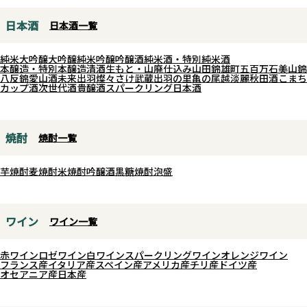
いイラスト入りカップは、目でも
クションによって生まれた、南仏
日本酒
日本酒一覧
楽しめる人気の逸品です。
ブレンド赤のスペシャルエディシ
軽い飲み口×しっかり旨み、毎日
ョン。
純米大吟醸
大吟醸
純米吟醸
吟醸酒
純米酒・特別純米酒
の晩酌に最適な、やや辛口の飲み
メルローを主体に、シラー、カベ
本醸造・特別本醸造
清酒
生もと・山廃仕込み
山田錦
雄町
五百万石
美山錦
八反錦
愛山
酒未来
出羽燦々
さけ武蔵
出羽の里
亀の尾
越淡麗
秋田酒こまち
飽きしない味わいです。
ルネ・フラン、グルナッシュな
カップ酒
次世代酒
貴醸酒
スパークリング日本酒
冷やしても燗でもおいしく、アウ
ど、南仏を代表する4品種をバラ
トドアにもぴったりの200ml飲み
ンスよくブレンド。黒果実の豊か
切りサイズ。飲み終わったあと
な果実味に、シラー由来のスパイ
焼酎
焼酎一覧
は、可愛らしいカップを小物入れ
スやグルナッシュの柔らかな甘み
やインテリアに再利用したくなる
が重なり合う、軽やかでジューシ
芋焼酎
麦焼酎
米焼酎
吟醸酒
黒糖焼酎
泡盛
ほどの魅力です。
ーな仕上がり。それでいて複雑さ
と奥行きも感じさせてくれます。
ワイン
仲田氏いわく「バランスが良く、
ワイン一覧
複雑な味わい。日々の食卓にこそ
赤ワイン
ロゼワイン
白ワイン
スパークリングワイン
オレンジワイン
寄り添ってほしい赤ワイン」。ト
フランス産
イタリア産
スペイン産
アメリカ産
チリ産
ドイツ産
マトソースのパスタから酢豚、ハ
オセアニア産
日本産
ンバーグ、出汁の利いた煮物まで