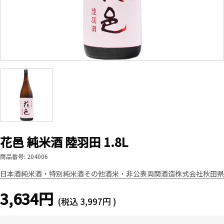
花邑 純米酒 陸羽田 1.8L
商品番号: 204006
日本酒
純米酒・特別純米酒
その他酒米・非公表
両関酒造株式会社
秋田県
3,634円
(税込
3,997円
)