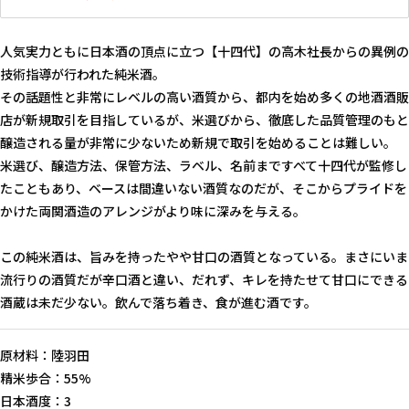
人気実力ともに日本酒の頂点に立つ【十四代】の高木社長からの異例の
技術指導が行われた純米酒。
その話題性と非常にレベルの高い酒質から、都内を始め多くの地酒酒販
店が新規取引を目指しているが、米選びから、徹底した品質管理のもと
醸造される量が非常に少ないため新規で取引を始めることは難しい。
米選び、醸造方法、保管方法、ラベル、名前まですべて十四代が監修し
たこともあり、ベースは間違いない酒質なのだが、そこからプライドを
かけた両関酒造のアレンジがより味に深みを与える。
この純米酒は、旨みを持ったやや甘口の酒質となっている。まさにいま
流行りの酒質だが辛口酒と違い、だれず、キレを持たせて甘口にできる
酒蔵は未だ少ない。飲んで落ち着き、食が進む酒です。
原材料：陸羽田
精米歩合：55%
日本酒度：3