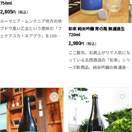
750ml
2,805
円（税込）
ルーマニア・ムンテニア地方の地
ブドウ黒い乙女という意味の「フ
彩來 純米吟醸 宵の風 無濾過生
720ml
ェテアスカ・ネアグラ」を100％
1,980
使用。
円（税込）
熟したブラックベリーや黒スグリ
ここ数年、右肩上がりで人気にな
の濃密な果実香に、黒コショウや
っている北西酒造の「彩來」シリ
クローヴのスパイスが調和。シル
ーズ新商品、純米吟醸の無濾過生
キーなタンニンと14％のしっかり
原酒となります。
したアルコールが、柔らかさと力
通常の彩來が品のある美しさとす
強さを兼ね備えた濃厚な赤ワイン
るならば、今回の無濾過生原酒は
に仕上げています。
勢いのある鮮やかさと可愛らしさ
3000年のワイン文化を現代に受け
のある酒質。開けたてにはフレッ
継ぐ、デアル・マーレ地方最大級
シュなガス感があり、エレガント
のワイナリー「ヴィル・ブドゥレ
な吟醸香。一口目からピチピチと
アスカ」が造る、プレミアムな1
した微発泡感と米のジューシーな
本。飲みごたえがありながらも重