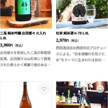
旨甘味が広がり、輝くような酸が
すぎず、バランスの良さが際立ち
全体を綺麗にフェードアウトさせ
ます。
ていきます。
※お一人様一回のご注文につき1
本のみの販売となっております。
ご了承ください。
二兎 純米吟醸 出羽燦々 火入れ
杜來 純米酒 K-78 1.8L
一回のご注文とは、ご注文頂き商
1.8L
2,970
円（税込）
品がお客様の手元に届くまでを一
3,960
円（税込）
西田酒造店の西田司氏プロデュー
回とさせて頂いております。
出羽燦々を使用した二兎の季節限
スによる、“日本酒離れを防ぐた
定酒、出羽燦々は山形県にて開発
め”をテーマに生まれた注目の純
された柔らかく綺麗で幅のある酒
米酒。
質になるのが特徴の酒米。
青森県産「華吹雪」を78％精米で
二兎らしい鮮やかさと酸味、旨味
仕込み、上品な吟醸香とやわらか
とキレ、透明感と余韻、絶妙なバ
な甘み、綺麗な酸が調和した親し
ランスに仕上がっております。華
みやすい味わいに仕上がっていま
やかな香りと濃醇な旨味、出羽
す。低精白とは思えない雑味の少
燦々の魅力が引き出されていま
なさと、軽快な飲み口は見事。
す、後からの上品なビターも素晴
使用酵母には青森県開発酵母「ま