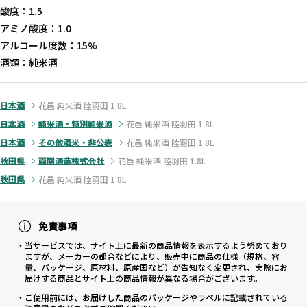
酸度：1.5
アミノ酸度：1.0
アルコール度数：15%
酒類：純米酒
日本酒
花邑 純米酒 陸羽田 1.8L
日本酒
純米酒・特別純米酒
花邑 純米酒 陸羽田 1.8L
日本酒
その他酒米・非公表
花邑 純米酒 陸羽田 1.8L
秋田県
両関酒造株式会社
花邑 純米酒 陸羽田 1.8L
秋田県
花邑 純米酒 陸羽田 1.8L
免責事項
・当サービスでは、サイト上に最新の商品情報を表示するよう努めており
ますが、メーカーの都合などにより、販売中に商品の仕様（規格、容
量、パッケージ、原材料、原産国など）が告知なく変更され、実際にお
届けする商品とサイト上の商品情報が異なる場合がございます。
・ご使用前には、お届けした商品のパッケージやラベルに記載されている