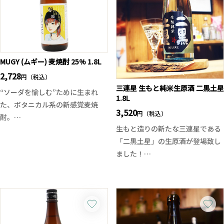
らしい。生酒と違い火入れになっ
ほろば吟」を採用。ほんのりフル
た事でよりバランスの取れた酒質
ーティーな香りと、飲み飽きしな
に仕上がっており、二兎でしか味
い綺麗な旨口が魅力です。
わえない重厚感とエレガントな余
刺身や焼き鳥、茄子の揚げびたし
韻を是非ご堪能ください！
MUGY (ムギー) 麦焼酎 25% 1.8L
など幅広い料理に寄り添い、食中
2,728
酒として真価を発揮する一本。価
円（税込）
格以上の完成度を是非お楽しみく
三連星 生もと純米生原酒 二黒土星
“ソーダを愉しむ”ために生まれ
1.8L
ださい！
た、ボタニカル系の新感覚麦焼
3,520
円（税込）
酎。
生もと造りの新たな三連星である
大麦をベースに、香り高いレモン
「二黒土星」の生原酒が登場致し
グラスとワイン酵母を組み合わ
ました！
せ、軽やかな柑橘香と上質なミク
生もと系らしい、やや高めの酸で
ソロジー感を演出。
すが爽やかで心地よく、膨らみの
黄色い花や野生の果実を思わせる
ある味わいで、山廃のお酒と比べ
香りがふわりと広がり、ソーダ割
ると重厚さが少ないのですがふく
りで爽やかに、お茶割りでまろや
よかで幅のある味わいに仕上がっ
かに愉しめます。お肉料理やスパ