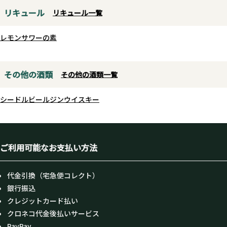
幅広く活躍。食卓の名脇役とし
リキュール
て、そしてギフトにもぴったりの
リキュール一覧
ラベルデザインも魅力です！
レモンサワーの素
その他の酒類
その他の酒類一覧
シードル
ビール
ジン
ウイスキー
ご利用可能なお支払い方法
代金引換（宅急便コレクト）
銀行振込
クレジットカード払い
クロネコ代金後払いサービス
PayPay