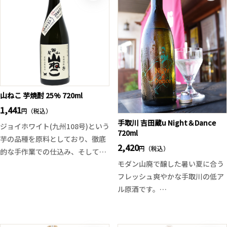
香り、ネクターのような濃厚さと
す。キリッと冷やして飲めばより
自然な甘み。低アルコール設計で
フレッシュ感がより感じられ、品
お酒が苦手な方でもすいすい飲め
のあるたっぷりとした旨味が楽し
る！と人気の逸品。
めます。
山ねこ 芋焼酎 25% 720ml
1,441
円（税込）
手取川 吉田蔵u Night＆Dance
ジョイホワイト(九州108号)という
720ml
芋の品種を原料としており、徹底
2,420
円（税込）
的な手作業での仕込み、そして3
モダン山廃で醸した暑い夏に合う
年以上貯蔵される事によりアルコ
フレッシュ爽やかな手取川の低ア
ール感や芋独特の香りは無くなり
ル原酒です。
果実のような甘さがあります。
開けたてにはピチピチとした発泡
感、透明感があり軽めの飲み口か
芋焼酎の多くは黄金千貫を使用し
と思いきや綺麗な旨味と酸味が駆