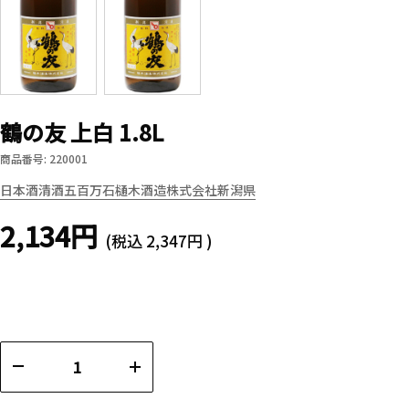
鶴の友 上白 1.8L
商品番号: 220001
日本酒
清酒
五百万石
樋木酒造株式会社
新潟県
2,134円
(税込
2,347円
)