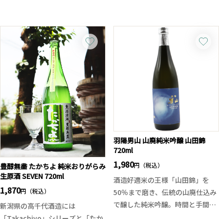
酒米、ひとごこちを使用してお
質ですがまるで夏季になって活動
り、軽快な呑み口に、綺麗な酸
を始める生き物たちのパワー、力
味、後味もスッキリとしておりま
強さがを感じさせます。透明感あ
す。菊の里酒造の蔵裏には小川が
る軽快な喉越し、是非旬の食材や
あり蛍が飛び交うことから、それ
BBQなどと一緒にお楽しみくださ
をモチーフにラベルデザインされ
い。
ております。飲み方はキンと冷や
した冷酒がお勧めです。
羽陽男山 山廃純米吟醸 山田錦
720ml
1,980
円（税込）
豊醇無盡 たかちよ 純米おりがらみ
生原酒 SEVEN 720ml
酒造好適米の王様「山田錦」を
1,870
円（税込）
50％まで磨き、伝統の山廃仕込み
で醸した純米吟醸。時間と手間を
新潟県の高千代酒造には
惜しまない山廃仕込みならではの
「Takachiyo」シリーズと「たか