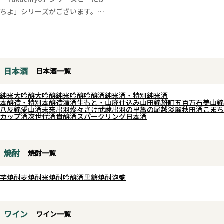
奥深い旨みと、穏やかで上品な香
ちよ」シリーズがございます。
りが調和した、食事とともに楽し
Takachiyoが米違いの美味しさを
みたい一本です。
追求するシリーズであれば、たか
口に含むと、山田錦由来のふくら
ちよは果実がテーマのお酒となっ
みのある米の旨みがやさしく広が
ています。
日本酒
日本酒一覧
り、山廃仕込みならではの豊かな
おりがらみ生原酒SEVENは緑カラ
コクと心地よい酸が味わいに奥行
ーの通りメロンがテーマ、グラス
純米大吟醸
大吟醸
純米吟醸
吟醸酒
純米酒・特別純米酒
きを与えます。しっかりとした飲
に注いだ瞬間から熟したメロンの
本醸造・特別本醸造
清酒
生もと・山廃仕込み
山田錦
雄町
五百万石
美山錦
八反錦
愛山
酒未来
出羽燦々
さけ武蔵
出羽の里
亀の尾
越淡麗
秋田酒こまち
みごたえがありながらも、後味は
ような品のある果実香が広がりま
カップ酒
次世代酒
貴醸酒
スパークリング日本酒
すっきりとキレ良く、料理の美味
す。一口目はピチピチ、シュワッ
しさを引き立てるバランスの良さ
とした微発泡感と一緒に濃厚でジ
が魅力です。
ューシーな米の旨味が広がりま
焼酎
焼酎一覧
冷酒では爽やかで繊細な味わい
す。後味の苦みはアクセント程度
を、常温では旨みの広がりを、ぬ
でさっぱりとした余韻。ジューシ
芋焼酎
麦焼酎
米焼酎
吟醸酒
黒糖焼酎
泡盛
る燗から上燗では山廃ならではの
ーで濃厚、出来立ての味わいなの
まろやかなコクとふくらみを存分
に後味スッキリで綺麗な余韻、ま
にお楽しみいただけます。刺身や
さに夏メロン！滓のあるたかち
ワイン
ワイン一覧
焼き魚、煮物をはじめ、肉料理ま