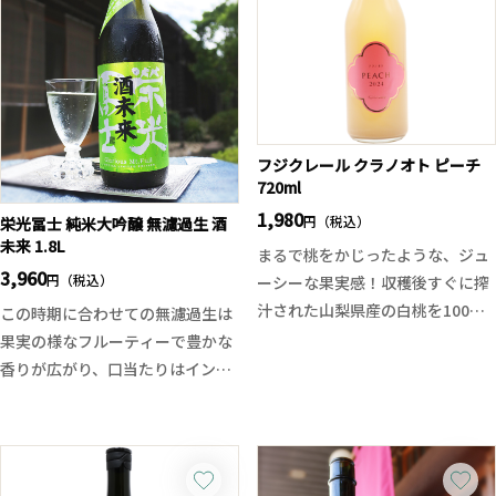
フジクレール クラノオト ピーチ
720ml
1,980
円（税込）
栄光冨士 純米大吟醸 無濾過生 酒
未来 1.8L
まるで桃をかじったような、ジュ
3,960
円（税込）
ーシーな果実感！収穫後すぐに搾
汁された山梨県産の白桃を100％
この時期に合わせての無濾過生は
使用し、発酵直後のワインを無濾
果実の様なフルーティーで豊かな
過＆微発泡でそのまま瓶詰め。
香りが広がり、口当たりはインパ
まるでワイナリーの醸造所でしか
クトがありますが口に含むと滑ら
味わえなかった、できたての果実
かに広がっていきます。米の持つ
味が体験できる一本です。
甘味がたっぷりと広がり程良い酸
ボトルもオシャレで華やかな桃の
味が後から全体をまとめていきま