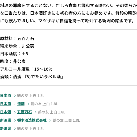
料理の邪魔をすることない、むしろ食事と調和する味わい。その柔らか
な口当たりは、日本酒好きにも初心者の方にもお勧めです。普段の晩酌
にも飲んでほしい、マツザキが自信を持って紹介する新潟の銘酒です。
原材料：五百万石
精米歩合：非公表
日本酒度：＋5
酸度：非公表
アルコール度数：15〜16%
酒類：清酒 『めでたいラベル酒』
日本酒
鶴の友 上白 1.8L
日本酒
清酒
鶴の友 上白 1.8L
日本酒
五百万石
鶴の友 上白 1.8L
新潟県
樋木酒造株式会社
鶴の友 上白 1.8L
新潟県
鶴の友 上白 1.8L