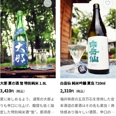
ペッパー由来の柔らかなベリー感
その一方で、生酛仕込みならでは
と上品なスパイスが寄り添いま
のしっかりとした米の旨味とコク
す。ライムピールは蒸留器内バス
も感じられ、軽快なだけではない
ケットで“生の香り”だけを抽出。
奥行きのある味わい。ほんのり乳
雑味のないクリアな風味とキレの
酸を思わせるニュアンスや穏やか
良いフィニッシュが魅力です。
な果実香、ふくらみのある甘味が
18世紀リースのガラス工芸に着想
重なり、最後はハツラツとした酸
を得たボトル、プラスチック不使
が全体を引き締めます。
用のサステナブルなデザインもポ
爽やかさ、旨味、酸、そして直汲
イント。
みならではの躍動感がバランスよ
く共存。日本酒度±0ながら甘さ
を強く感じさせず、スッキリとし
た喉ごしで飲み飽きしにくい仕上
大那 夏の酒 蛍 特別純米 1.8L
白岳仙 純米吟醸 夏虫 720ml
がりです。
3,410
2,310
円（税込）
円（税込）
夏に楽しめるよう、通常の大那よ
福井県産の五百万石を使用した安
りも辛口に仕上げ、酸度も低く設
本酒造の夏酒はその名も夏虫！爽
定した特別純米酒“蛍”。那須産の
快感あり瑞々しい酒質、辛口の酒