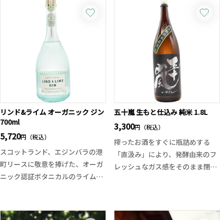
ておりますが、ジョイホワイトは
け抜けていき、後味はサッパリ。
サラリとした清涼感にドライな印
キャンプやフェスなどアクティブ
象があります。飲みやすく、焼酎
なシーンのお供にピッタリな今の
初心者や女性にもお勧めの1本で
季節にお勧めの一本です。吉田蔵
す。こちらは一人〜二人で飲み切
uは乳酸や酵素剤など、表示義務
りやすく、持ち運びも楽な四合瓶
のない添加物は一切使用していま
タイプとなります。
せん。
リンド&ライム オーガニック ジン
五十嵐 生もと仕込み 純米 1.8L
700ml
3,300
円（税込）
5,720
円（税込）
搾ったお酒をすぐに瓶詰めする
スコットランド、エジンバラの港
「直汲み」により、発酵由来のフ
町リースに敬意を捧げた、オーガ
レッシュなガス感をそのまま閉じ
ニック認証ボタニカルのライム香
込めています。口に含むと、きめ
るプレミアム・ドライジン。
細かな炭酸ガスが心地よく弾け、
ジュニパーの澄んだ森香に、ライ
キリッとしたクリアな酸味が爽快
ムの爽快なジューシーさ、ピンク
に広がります。