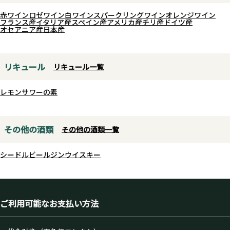
よ、是非一度お試しください。
で幅広い料理と寄り添う、温度に
赤ワイン
ロゼワイン
白ワイン
スパークリングワイン
オレンジワイン
フランス産
イタリア産
スペイン産
アメリカ産
チリ産
ドイツ産
よる表情の違いも楽しめる純米吟
オセアニア産
日本産
醸です。
リキュール
リキュール一覧
レモンサワーの素
その他の酒類
その他の酒類一覧
シードル
ビール
ジン
ウイスキー
ご利用可能なお支払い方法