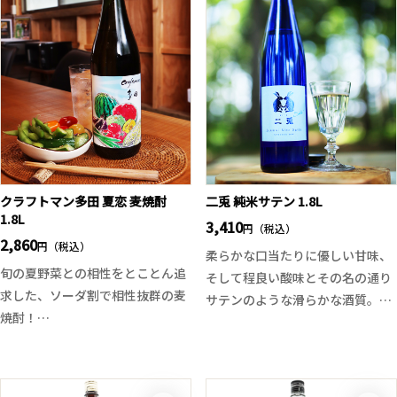
りゆく味を楽しむのも夏ならでは
を当てた一本です。
の呑み方です。
原料は大麦麦芽と未発芽の大麦を
使用し、アイルランド伝統のポッ
トスチルで3回蒸溜。熟成にはバ
ーボン樽とシェリー樽を使用し、
さらにイタリアの老舗ワイナリー
フローリオ社のマルサラワイン樽
を採用。
香水のように華やかでフローラ
クラフトマン多田 夏恋 麦焼酎
二兎 純米サテン 1.8L
ル。蜜を含んだ花やオークのニュ
1.8L
3,410
円（税込）
アンス、トフィーとバニラの豊か
2,860
円（税込）
柔らかな口当たりに優しい甘味、
な甘みに、ブラックペッパーの刺
旬の夏野菜との相性をとことん追
そして程良い酸味とその名の通り
激。スパイシーで温かみのある余
求した、ソーダ割で相性抜群の麦
サテンのような滑らかな酒質。
韻が心地よく広がります。
焼酎！
しっかりとした旨味や酸味を求め
甘みとキレのバランスに優れ、焼
るのではなく、柔らかで寄り添う
酎らしいコクを残しつつも、軽や
ような旨味と酸味、ボディ感と軽
かで爽やかな仕上がり。ラベルも
さ、ジューシーさとドライを求め