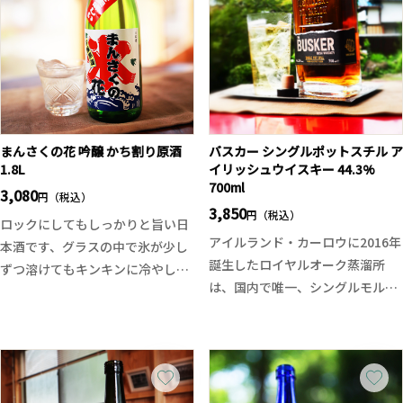
広がります。
用いた発酵で実現した、軽やかで
寄り添うような酸が全体を綺麗に
爽やかな飲み心地。低アル設計な
まとめていき、冷やせば流水の如
がら、程よい酸と梨のようなふく
くエレガント且つスマートに、温
よかな果実感が暑い夏の身体に心
度帯が上がって行くに連れてまと
地よく染み渡ります。
まりのある香味に。雑味の無い、
魅力的な一本に仕上がっており、
まんさくの花 吟醸 かち割り原酒
バスカー シングルポットスチル ア
ゆったりと楽しんでもらいたい一
1.8L
イリッシュウイスキー 44.3%
700ml
本。
3,080
円（税込）
3,850
このお酒には握り寿司、魚卵を使
円（税込）
ロックにしてもしっかりと旨い日
った和食、フレンチ、牛ヒレカ
アイルランド・カーロウに2016年
本酒です、グラスの中で氷が少し
ツ、鰻の白かば焼き、焼鳥(塩)、
誕生したロイヤルオーク蒸溜所
ずつ溶けてもキンキンに冷やして
トリュフチーズのカナッペなどと
は、国内で唯一、シングルモルト
も味が薄くならない様、酒造好適
相性が良さそうです。
／シングルポットスチル／シング
米“吟の精”を使用し、暑い夏の日
ルグレーンの全てを造る革新的な
でも氷が最後まで溶けきっても風
蒸溜所。本作はその中核、「バス
味よく旨味が堪能できる旨口の日
カー・ブレンド」の構成原酒でも
本酒です。氷をゆらしながら変わ
あるシングルポットスチルに焦点