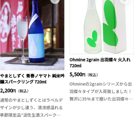
象。ファーストインパクトに綺麗
透明感ある旨味が広がり、後半は
な甘味が広がったかと思うと鮮や
やや辛口にキレていく軽快な仕上
かな酸味が現れ、綺麗に流れてい
がり。
きます。穏やかな旨味とコクの他
無濾過生ならではのフレッシュ感
に若干の苦みがアクセント程度
と、柔らかく伸びやかな味わいが
に。心地よい余韻とスッキリキレ
心地よく、これからの季節にぴっ
るドライな味わいですので飲みご
たりの一本です。
たえがありつつも食中酒としても
定番の表翠玉とはまた違う、味わ
Ohmine 2grain 出羽燦々 火入れ
お勧めです。暑い夏の日にキリっ
720ml
いのコントラストもぜひお楽しみ
と冷やしてお楽しみください。
ください。しっかり冷やしてお楽
5,500
円（税込）
やまとしずく 青春ノヤマト 純米吟
しみください。
醸スパークリング 720ml
Ohmineの2grainシリーズから出
2,200
円（税込）
羽燦々タイプが入荷致しました！
贅沢に35%まで磨いた出羽燦々を
通常のやまとしずくとはラベルデ
使用。グレープフルーツの様な甘
ザインが少し違う、清涼感溢れる
酸っぱさの中に、出羽燦々特有の
季節限定品“活性生酒スパークリ
ふっくらとした香りと豊かな旨
ング”が登場！
味、柑橘の皮を彷彿とさせるドラ
スパークリングとはいえ、精米は