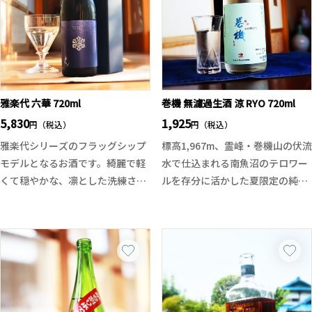
雅楽代 六華 720ml
巻機 無濾過生酒 涼 RYO 720ml
5,830
1,925
円（税込）
円（税込）
雅楽代シリーズのフラッグシップ
標高1,967m、霊峰・巻機山の伏流
モデルとなるお酒です。綺麗で軽
水で仕込まれる南魚沼のテロワー
くて穏やかな、凛とした洗練され
ルを存分に活かした夏限定の純米
たお酒を目指しました。
酒！
グラスに注げば澄んだ瑞々しい香
自社精米による扁平精米と、旨味
り、派手過ぎない品のある果実
層を残すマイクロバブル洗米によ
香。透明感がありながらも、上質
り、繊細でありながらも芯のある
なシルクのような旨味にもぎたて
酒質に仕上げました。
果実のような甘味が加わり、クリ
メロンやバナナを思わせる果実の
アながらもジューシーな味わいが
香り。低温中期発酵・G74酵母を