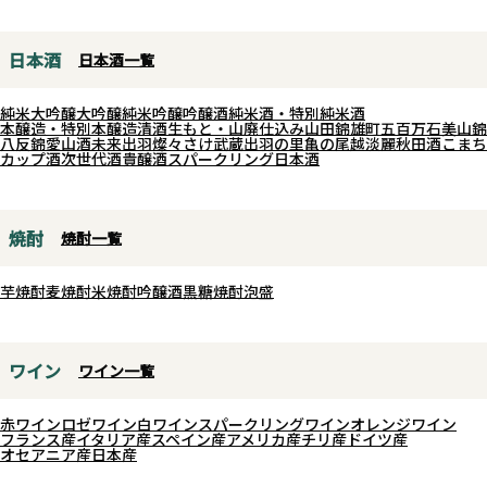
イな後味が特徴的なギフトにもお
55%としっかり磨いており、清涼
勧めな一本です。
感のある香味と二次発酵による天
日本酒
日本酒一覧
然のスパークリングは口当たり良
く、弾ける泡が米の旨味と共にサ
純米大吟醸
大吟醸
純米吟醸
吟醸酒
純米酒・特別純米酒
ラリと綺麗に流れていきます。後
本醸造・特別本醸造
清酒
生もと・山廃仕込み
山田錦
雄町
五百万石
美山錦
八反錦
愛山
酒未来
出羽燦々
さけ武蔵
出羽の里
亀の尾
越淡麗
秋田酒こまち
口もキレがあり、爽やかな味わ
カップ酒
次世代酒
貴醸酒
スパークリング日本酒
い。キンと冷やしてグラスに注げ
ば上品な味わいに、ダレる事の無
い爽快感が楽しめます。蔵からは
焼酎
焼酎一覧
その香味のイメージは限りなく青
だとコメントを頂いております
芋焼酎
麦焼酎
米焼酎
吟醸酒
黒糖焼酎
泡盛
が、まさに夏の青空のような清々
しさの溢れる季節限定活性生酒で
す。
ワイン
ワイン一覧
赤ワイン
ロゼワイン
白ワイン
スパークリングワイン
オレンジワイン
フランス産
イタリア産
スペイン産
アメリカ産
チリ産
ドイツ産
オセアニア産
日本産