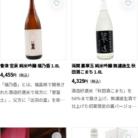
夏仕様にリデザインされ、見た目
た今の時期にピッタリの味わいに
からも涼しさを感じる1本です。
仕上がっております。派手過ぎず
お勧めの飲み方はソーダ割り。口
軽すぎない酒質が楽しめます。
に含むと、やさしい甘さと麦の芳
醇な香りがふわりと広がり、後味
はスッキリ。冷やしトマトや枝
豆、ズッキーニのグリル、夏野菜
の浅漬け、レモンを効かせた焼き
魚やカルパッチョなど、さっぱり
會津 宮泉 純米吟醸 福乃香 1.8L
両関 裏翠玉 純米吟醸 無濾過生 秋
田酒こまち 1.8L
とした夏の一皿と抜群の相性を発
4,455
円（税込）
揮します。
4,329
円（税込）
「福乃香」とは、福島県で開発さ
ちなみに「焼酎」の季語は夏で
酒造好適米「秋田酒こまち」を
れた酒造好適米で母方に「誉富
す！
50％まで磨き上げ、無濾過生酒で
士」、父方に「出羽の里」を掛け
仕上げた初夏限定の裏バージョン
合わせた比較的若い酒米です。
の翠玉です。
まるでブドウや桃を彷彿とさせる
グラスから立ち上がるのは、翠玉
華やかで瑞々しい香り、開けたて
らしい華やかで芳醇な吟醸香。口
にはガス感もありフレッシュな印
に含むと、みずみずしい果実感と