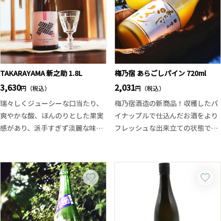
TAKARAYAMA 新之助 1.8L
梅乃宿 あらごしパイン 720ml
3,630
2,031
円（税込）
円（税込）
瑞々しくジューシーな口当たり、
梅乃宿酒造の新商品！収穫したパ
爽やかな酸、ほんのりとした果実
イナップルで仕込んだお酒をより
感があり、派手すぎず淡麗な味わ
フレッシュな出来立ての状態で発
い。
売されました。
香りにはレモンや柚子のような黄
燦々と降り注ぐ太陽の光を浴びて
色系果実のニュアンスを感じ、ス
育った上質なパイナップルを使用
ルスルと飲みやすいが、味わって
しており、甘酸っぱいピューレを
いくと同時にコクを感じ、酸の勢
まろやかな日本酒とミックスされ
いが増していきます。
ています。グラスに注げば鮮やか
和食はもちろん洋食やアペリティ
なイエロー、そしてジューシーで