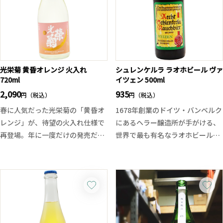
長です。日本酒の概念を超越した
四半世紀を超える歳月が育んだ味
季節限定酒の味わいをお試しくだ
わいは、ウイスキーやブランデー
さい。
を思わせる複雑さと、麦焼酎なら
ではのやさしい甘みが見事に調
和。長く続く奥深い余韻が、時の
光栄菊 黄昏オレンジ 火入れ
シュレンケルラ ラオホビール ヴァ
積み重ねを静かに物語ります。特
720ml
イツェン 500ml
製スライド式桐箱入りで、特別な
2,090
935
円（税込）
贈り物や記念の一本としてもふさ
円（税込）
わしい逸品です。
春に人気だった光栄菊の「黄昏オ
1678年創業のドイツ・バンベルク
レンジ」が、待望の火入れ仕様で
にあるヘラー醸造所が手がける、
再登場。年に一度だけの発売だっ
世界で最も有名なラオホビール。
た人気酒を、「もう一度飲みた
燻製した大麦麦芽と未燻製の小麦
い」という多くの声に応え、初め
麦芽をブレンドすることで、ヴァ
て同一シーズンに2回リリースし
イツェン特有の爽やかな発泡感と
た特別な一本です。
フルーティーな香りに、スモーキ
グラスから立ち上るのは、オレン
ーなアロマが絶妙に調和した、稀
ジや蜜柑、パッションフルーツを
有な味わいを実現しています。
思わせる華やかな柑橘の香り。口
バンベルクはユネスコ世界遺産に