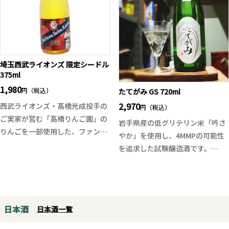
に含むと、温州みかんや八朔のよ
も指定される美しい街で、ラオホ
うなジューシーな果実味と、白桃
ビール発祥の地としても知られ、
を思わせるやわらかな甘みが広が
その伝統は現在も6代目に受け継
ります。光栄菊らしい伸びやかな
がれています。燻製の香りと小麦
酸が全体を引き締め、余韻にはオ
の華やかなフレーバーが織りなす
埼玉西武ライオンズ 限定シードル
375ml
レンジピールやグレープフルー
独特のバランスを、ぜひお楽しみ
ツ、八朔の皮を思わせる心地よい
1,980
ください。
円（税込）
たてがみ GS 720ml
ほろ苦さが続き、爽やかで奥行き
2,970
西武ライオンズ・髙橋光成投手の
円（税込）
のある味わいを演出します。
ご実家が営む「髙橋りんご園」の
岩手県産の低グリテリン米「吟さ
火入れ酒でありながら、瓶燗火入
りんごを一部使用した、ファン必
やか」を使用し、4MMPの可能性
れ後に急冷することでフレッシュ
見の限定シードルです！
を追求した試験醸造酒です。
なガス感を残し、生酒のようなみ
標高約900mの高地で育ったりん
華やかな香りを前面に出すのでは
ずみずしさも魅力。生酒よりもや
ご由来の引き締まった酸味と、フ
なく、米由来のすっきりとした旨
や落ち着いた味わいと、柑橘の果
キワレシードルリーならではの丁
味と透明感のある酒質に仕上げら
皮を思わせる爽快な苦みが加わ
寧な醸造によるキレの良い辛口仕
れています。穏やかな甘みと爽や
り、暑い季節にぴったりの仕上が
立てが魅力。爽やかな果実味とシ
日本酒
日本酒一覧
かな酸味、そして軽快なキレが心
りです。
ャープな後味が心地よく、食事と
地よく、飲み疲れしないモダンな