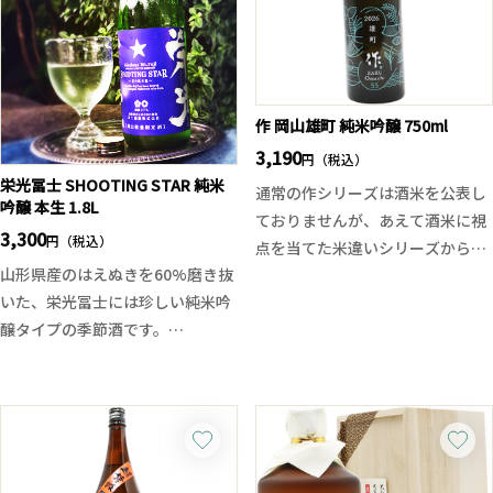
フ、気取らずに楽しめるバランス
爽やかな甘い香り、トロピカルに
の良い日本酒です。
楽しめるあらごしタイプのパイン
酒です。
作 岡山雄町 純米吟醸 750ml
3,190
円（税込）
栄光冨士 SHOOTING STAR 純米
通常の作シリーズは酒米を公表し
吟醸 本生 1.8L
ておりませんが、あえて酒米に視
3,300
円（税込）
点を当てた米違いシリーズから岡
山形県産のはえぬきを60%磨き抜
山雄町の純米吟醸が入荷致しまし
いた、栄光冨士には珍しい純米吟
た。
醸タイプの季節酒です。
華やかな香りと、豊かに広がる旨
生原酒のフレッシュ感、香りは落
味ある味わい。雄町米らしいボリ
ち着いた吟醸香、やわらかな旨味
ュームに透明感があり、しっかり
のバランスが良く、気軽に楽しめ
と酒米の持つ個性が引き出されて
る食中酒タイプの日本酒です。
います。食中酒としても楽しめる
優しくも美しい純米吟醸です。