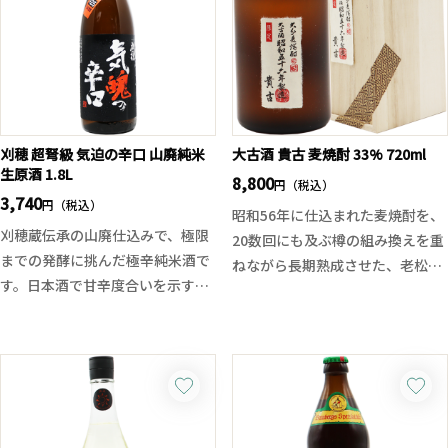
刈穂 超弩級 気迫の辛口 山廃純米
大古酒 貴古 麦焼酎 33% 720ml
生原酒 1.8L
8,800
円（税込）
3,740
円（税込）
昭和56年に仕込まれた麦焼酎を、
刈穂蔵伝承の山廃仕込みで、極限
20数回にも及ぶ樽の組み換えを重
までの発酵に挑んだ極辛純米酒で
ねながら長期熟成させた、老松酒
す。日本酒で甘辛度合いを示すの
造が誇る最高級の大古酒。
は日本酒度。そして大辛口と言わ
焼き加減の異なる「味の樽」「色
れる数値は＋6以上ですが今回は
の樽」「薫りの樽」を使い分ける
それを圧倒的に上回る＋25。
独自の熟成製法により、まろやか
もちろんただ辛いだけでなく、そ
な旨み、深みのある琥珀色、芳醇
れに応える重厚な旨味とハードな
で重厚な香りを極限まで引き出し
キレを持った深みのある辛さが特
ました。