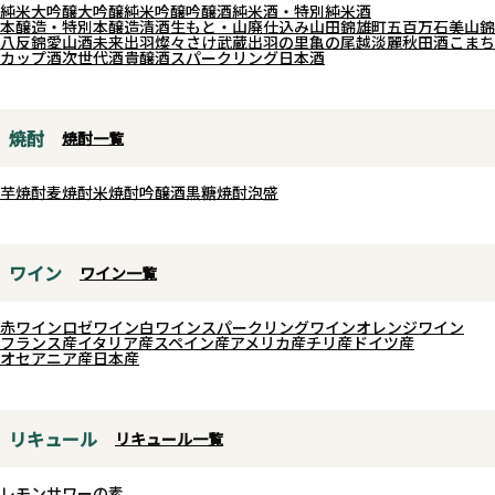
合わせても楽しめる一本です。ラ
純米大吟醸
大吟醸
純米吟醸
吟醸酒
純米酒・特別純米酒
純米酒です。
本醸造・特別本醸造
清酒
生もと・山廃仕込み
山田錦
雄町
五百万石
美山錦
イオンズファンはもちろん、辛口
八反錦
愛山
酒未来
出羽燦々
さけ武蔵
出羽の里
亀の尾
越淡麗
秋田酒こまち
よく冷やしてお楽しみいただくこ
カップ酒
次世代酒
貴醸酒
スパークリング日本酒
シードルがお好きな方にもおすす
とで、吟さやかが持つ軽やかな個
めです。
性と、次世代の酒造りへの挑戦を
感じられる一本です。
焼酎
焼酎一覧
芋焼酎
麦焼酎
米焼酎
吟醸酒
黒糖焼酎
泡盛
ワイン
ワイン一覧
赤ワイン
ロゼワイン
白ワイン
スパークリングワイン
オレンジワイン
フランス産
イタリア産
スペイン産
アメリカ産
チリ産
ドイツ産
オセアニア産
日本産
リキュール
リキュール一覧
レモンサワーの素