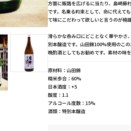
方面に販路を広げるに当たり、島崎藤
です。名乗る約束として、命に代えて
て味にこだわって欲しいと言うのが楠
滑らかな呑み口にどことなく華やかさ
別本醸造です。山田錦100%使用のこ
晩酌酒としてもお勧めです。素材の味
原材料：山田錦
精米歩合：60%
日本酒度：+5
酸度：1.1
アルコール度数：15%
酒類：特別本醸造