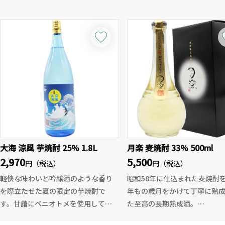
よりも日々に寄り添うやさしさを感
通常の彩來が品のある美しさ
じさせる味わいで、ストレート、ロ
ならば、今回の無濾過生原酒
ック、水割り、湯割りと飲み方を選ば
のある鮮やかさと可愛らしさ
ず、日常の一杯としても重宝される
酒質。開けたてにはフレッシ
極上のレギュラー酒です。
ス感があり、エレガントな吟醸
クセのない飲みやすさと、穏やかな
一口目からピチピチとした微
芋の香りを両立させた一本。魔王に
と米のジューシーな旨甘味が
も通じる、白玉醸造の丁寧な酒づく
り、輝くような酸が全体を綺麗
りの精神を、是非ご堪能ください。
ェードアウトさせていきます。
※お一人様一回のご注文につき
みの販売となっております。ご
大海 涼風 芋焼酎 25% 1.8L
月楽 麦焼酎 33% 500ml
ください。
2,970
5,500
一回のご注文とは、ご注文頂
円（税込）
円（税込）
がお客様の手元に届くまでを
軽快な味わいと吟醸酒のような香り
昭和58年に仕込まれた麦焼酎を
させて頂いております。
を際立たせた夏の限定の芋焼酎で
年もの歳月をかけて丁寧に熟
す。甘藷にベニオトメを使用してお
た至高の長期熟成酒。
り「白麹L型菌」を使って醸されてい
タンクと樽での熟成を繰り返