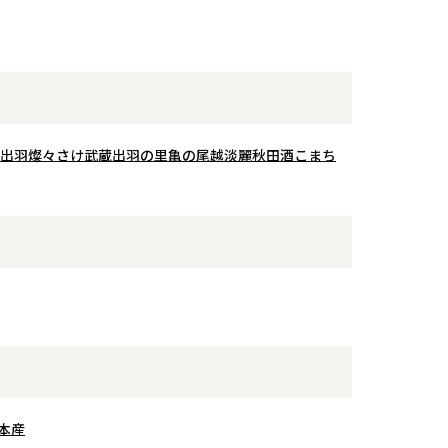
リッツ”として再定義する挑戦！焼酎
いきます。翠玉らしい輝くような透
な酸が重なりま
は、レストランだけの酒ではない。
明感がありながら華やかさと品のあ
らではのきめ細
BARという舞台でどこまで表現でき
る余韻が続きます。
地よく刺激し、
るのか。その可能性の「兆し」を、
しっかりとした旨味、甘味、酸味が
を軽快に引き締
ぜひグラスの中で体験してくださ
ありながらも全体がバランスよく調
い。
和した限定仕込みの純米大吟醸とな
みならではのフ
ります。
出羽燦々
さけ武蔵
出羽の里
亀の尾
越淡麗
秋田酒こまち
りと楽しみなが
を感じさせず、
へ。米の旨味と
ガス感がバラン
暑い季節にも杯
本産