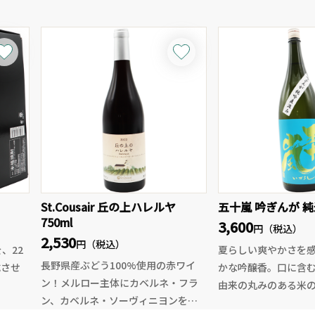
しい酒質に仕上がっております。
す。
とする
※加茂錦は仕込むタンク、次期によ
おりがらみ生原酒SEV
は勢い
り酒米や酒質(しぼりたて、ひやおろ
の通りメロンがテー
のある
し等の変化)などがその都度変わりま
いだ瞬間から熟した
ュなガ
す。予めご了承ください。
品のある果実香が広
香。
目はピチピチ、シュ
発泡感
泡感と一緒に濃厚で
広が
の旨味が広がります
にフ
アクセント程度でさ
韻。ジューシーで濃
1本の
味わいなのに後味ス
了承
余韻、まさに夏メロ
St.Cousair 丘の上ハレルヤ
五十嵐 吟ぎんが 純米
かちよ、是非一度お
750ml
3,600
き商品
円（税込）
2,530
一回と
円（税込）
、22
夏らしい爽やかさを
長野県産ぶどう100%使用の赤ワイ
成させ
かな吟醸香。口に含
ン！メルロー主体にカベルネ・フラ
由来の丸みのある米
ン、カベルネ・ソーヴィニヨンを骨
し、
い甘みが瑞々しく広