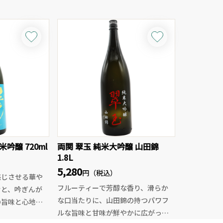
スピリッツでもあります。
ENは緑カラー
アルコール度数は44度。焼酎として
マ、グラスに注
は高めの度数ながら、天盃が磨き続
メロンのような
けてきた蒸溜技術により、驚くほど
がります。一口
滑らかな口当たりを実現していま
ワッとした微発
す。
ジューシーな米
グラスに注ぐと、麦由来の香ばしさ
。後味の苦みは
と穀物の甘いニュアンス。口に含め
っぱりとした余
ば、しっかりとしたコクと旨味が広
厚、出来立ての
がりながらも、後味は非常にクリー
ッキリで綺麗な
ン。
ン！滓のあるた
吟醸 720ml
両関 翠玉 純米大吟醸 山田錦
その味わいは、従来の焼酎という枠
試しください。
1.8L
を超え、ウイスキーやラム、テキー
5,280
円（税込）
ラのようにカクテルで使える“世界基
感じさせる華や
準のスピリッツ”として設計されてい
フルーティーで芳醇な香り、滑らか
むと、吟ぎんが
ます。
な口当たりに、山田錦の持つパワフ
の旨味と心地よ
まさに焼酎を“カクテルのためのスピ
ルな旨味と甘味が鮮やかに広がって
がり、そこへ五