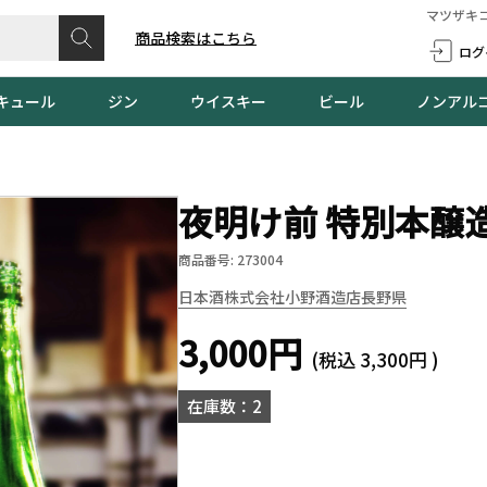
マツザキ
商品検索はこちら
ログ
キュール
ジン
ウイスキー
ビール
ノンアル
夜明け前 特別本醸造 
商品番号: 273004
日本酒
株式会社小野酒造店
長野県
3,000円
(税込
3,300円
)
在庫数：2