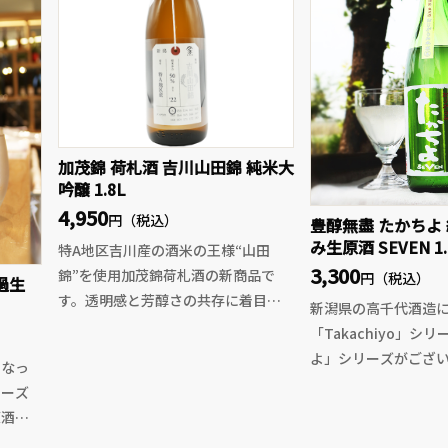
加茂錦 荷札酒 吉川山田錦 純米大
吟醸 1.8L
4,950
円（税込）
豊醇無盡 たかちよ
み生原酒 SEVEN 1.
特A地区吉川産の酒米の王様“山田
3,300
錦”を使用加茂錦荷札酒の新商品で
円（税込）
過生
す。透明感と芳醇さの共存に着目し
新潟県の高千代酒造
て醸すという事をコンセプトに、エ
「Takachiyo」シ
レガントな旨味、甘味が芳醇に広が
よ」シリーズがござ
になっ
りつつも、美しい酸味、透明感がし
Takachiyoが米違
リーズ
っかりと味わえます。成長し続ける
求するシリーズであ
原酒と
加茂錦の荷札酒はより洗練された麗
は果実がテーマのお