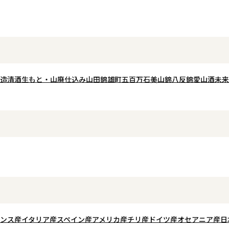
格に据え、コンコードをアクセント
最適な
十嵐らしい伸びやか
にブレンド。オーク樽熟成により、
す。さらに直汲みな
果実味と穏やかな樽香が調和した一
強い麦
かなガス感が舌を心
本です。
すまろ
ジューシーな味わい
グラスに注ぐと、熟したベリーやカ
な樽香
めます。
シスの香りに、ほんのり甘やかなニ
新月を
無濾過・原酒・直汲
ュアンス。口当たりは非常に滑らか
造
清酒
生もと・山廃仕込み
山田錦
雄町
五百万石
美山錦
八反錦
愛山
酒未来
うにや
レッシュ感をしっか
で、酸とタンニンのバランスが良
す。
らも、後口は重たさ
く、赤ワインとしての満足感を持ち
一杯
綺麗で爽やかな余韻
ながらも重すぎない仕上がり。コン
い。
華やかな香り、酸、
コード由来のやさしい甘やかな余韻
スよくまとまった、
が広がり、日本の食卓に自然と寄り
が進む一本です。
添う親しみやすさが魅力的な一本で
す。
ンス産
イタリア産
スペイン産
アメリカ産
チリ産
ドイツ産
オセアニア産
日