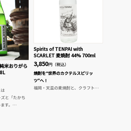
Spirits of TENPAI with
SCARLET 麦焼酎 44% 700ml
3,850
円（税込）
 純米おりがら
8L
焼酎を“世界のカクテルスピリッ
ツ”へ！
福岡・天盃の麦焼酎と、クラフトリ
には
キュールブランド「SCARLET」の思
リーズと「たかち
想が出会って生まれた、特別な限定
います。
原酒。今回発表された薬草酒
いの美味しさを追
「KIZASHI AMARO - TENPAI
れば、たかちよ
EDITION -」の出発点となったベース
酒となっていま