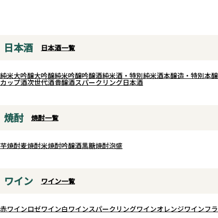
ます。
「味・色・香り」をそれぞれ
状態へと磨き上げました。
醪を低温発酵させたあと減圧蒸留で
白麹・常圧蒸留ならではの力
仕上げて、軽快な味わいと吟醸酒の
の旨みに、長期熟成が生み出
日本酒
日本酒一覧
ような香りを際立たせています。そ
やかで深みのある甘みと芳醇
して、割り水は垂水の温泉水（超軟
が美しく調和。264回の満月と
純米大吟醸
大吟醸
純米吟醸
吟醸酒
純米酒・特別純米酒
本醸造・特別本醸
水）を使用して口当たりをさらにな
経て辿り着いた、透き通るよ
カップ酒
次世代酒
貴醸酒
スパークリング日本酒
めらかに。暑い日にロックや水割り
さしく奥深い味わいが広がりま
で美味しく楽しめる爽やかな焼酎で
時が育てた唯一無二の贅沢な
す。
を、ゆっくりとご堪能くださ
焼酎
焼酎一覧
芋焼酎
麦焼酎
米焼酎
吟醸酒
黒糖焼酎
泡盛
ワイン
ワイン一覧
赤ワイン
ロゼワイン
白ワイン
スパークリングワイン
オレンジワイン
フラ