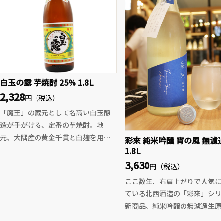
白玉の露 芋焼酎 25% 1.8L
2,328
円（税込）
「魔王」の蔵元として名高い白玉醸
造が手がける、定番の芋焼酎。地
元、大隅産の黄金千貫と白麹を用
彩來 純米吟醸 宵の風 無濾
い、伝統的な常圧蒸留で仕上げられ
1.8L
たこの一本は、芋焼酎らしいまろや
3,630
円（税込）
かな風味を持ちながらも、スッキリ
ここ数年、右肩上がりで人気
とした飲み口とシャープなキレが魅
ている北西酒造の「彩來」シ
力です。
新商品、純米吟醸の無濾過生
華やかさよりも素朴な旨み、派手さ
なります。