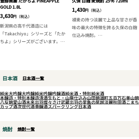
豊醇無盡 たかちよ PINEAPPLE
久保 白麹 麦焼酎 25% 720ml
GOLD 1.8L
でゆっくりと熟成。熟成中は細目
酵後に樽熟成甲州にシャルドネ原
1,430
円（税込）
にバトナージュを施しオリの旨味
3,630
酒を20%ブレンドし、構成要素を
円（税込）
裸麦の持つ淡麗で上品な甘さが香
をワインに溶け込ませた。ベーリ
高め複雑味を引き出しています。
新潟県の高千代酒造には
味の最大の特徴を誇る久保の白麹
ーＡ84%、巨峰16％の割合でブレ
「Takachiyo」シリーズと「たか
仕込み焼酎。
ンド。
溌溂としたレモンやグレープフル
ちよ」シリーズがございます。
口あたりは柔らかく、スッキリと
ーツの香りにほんのりとトロピカ
Takachiyoが米違いの美味しさを
した印象を受けますが、旨味もし
グラスに注げばブドウの華やかな
ルなニュアンスも。しっかりとし
追求するシリーズであれば、たか
っかりと備わっており、キレも心
香りにチャーミングな印象、若干
た酸が爽快感となり、颯爽とドラ
ちよは果実がテーマのお酒となっ
地よい。ロックは軽快で爽やかな
バニラやヨーグルトのニュアン
イな味わいが駆け抜けます。キリ
ています。
飲み口に。水割りは甘味が増しま
ス。口当たり爽やかで果実味と樽
ッとした喉越し、柔らかくも鋭い
日本酒
日本酒一覧
今回はその名の通り、南国トロピ
す。お湯割りは深い味わいが楽し
の余韻が綺麗に広がります。調和
味わい。和食との相性も良い白ワ
カルな完熟パインです！濃厚且つ
めます。
のとれた味わい、穏やかなタンニ
インです。
純米大吟醸
大吟醸
純米吟醸
吟醸酒
純米酒・特別純米酒
滑らかな旨味と甘味、開けたてに
本醸造・特別本醸造
清酒
生もと・山廃仕込み
山田錦
雄町
五百万石
美山錦
ンで気取らずに楽しめる赤ワイン
八反錦
愛山
酒未来
出羽燦々
さけ武蔵
出羽の里
亀の尾
越淡麗
秋田酒こまち
はガス感があり、溌溂とした味わ
こちらは一人〜二人で飲み切りや
カップ酒
次世代酒
貴醸酒
スパークリング日本酒
です。
い。無濾過のフレッシュさとジュ
すく、持ち運びも楽な四合瓶タイ
ーシーさが広がり、余韻も長めで
プとなります。
楽しめる夏季限定酒です。
焼酎
焼酎一覧