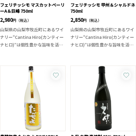
が、まさに夏の青空のような清々
フェリチッシモ マスカットベーリ
フェリチッシモ 甲州＆シャルドネ
しさの溢れる季節限定活性生酒で
ーA＆巨峰 750ml
750ml
す。
2,980
2,850
円（税込）
円（税込）
山梨県の山梨市牧丘町にあるワイ
山梨県の山梨市牧丘町にあるワイ
ナリー“Cantina Hiro(カンティー
ナリー“Cantina Hiro(カンティー
ナヒロ)”は個性豊かな旨味を活か
ナヒロ)”は個性豊かな旨味を活か
すオンリーワンのワイン造り、無
すオンリーワンのワイン造り、無
補糖、無補酸で徹底した温度管理
補糖、無補酸で徹底した温度管理
による醸造で他にはない国産ブド
による醸造で他にはない国産ブド
ウ本来の味わいが楽しめる唯一無
ウ本来の味わいが楽しめる唯一無
二の国産ワインです。
二の国産ワインです。
フェリチッシモシリーズは飲んで
フェリチッシモシリーズは飲んで
幸せを感じて欲しい、忘れられな
幸せを感じて欲しい、忘れられな
いワインになってほしい。イタリ
いワインになってほしい。イタリ
ア語で「最高に幸せ」という意味
ア語で「最高に幸せ」という意味
を込めて名付けられました。マロ
を込めて名付けられました。濃縮
ラクティック発酵を行いオーク樽
した果汁の上澄みを低温発酵。発