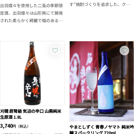
りがより際立ちます。
す”焼酎づくりを追求した、クラ
出羽燦々を使用した二兎の季節限
フトシリーズの最新作。
定酒、出羽燦々は山形県にて開発
仕込みは従来とは異なる特別仕込
された柔らかく綺麗で幅のある酒
み。天盃五代目・多田氏が「これ
質になるのが特徴の酒米。
までとは少し異なる特別な酒質を
二兎らしい鮮やかさと酸味、旨味
届けたい」という想いで、父から
とキレ、透明感と余韻、絶妙なバ
受け継いだ技術と自身の感性を融
ランスに仕上がっております。華
合させ、全体設計を一新。
やかな香りと濃醇な旨味、出羽
大麦の上品な香ばしさ、ふくよか
燦々の魅力が引き出されていま
な旨味に加え、引き締まったキレ
す、後からの上品なビターも素晴
が美しく、食中に寄り添いながら
らしい。生酒と違い火入れになっ
も、一杯で“焼酎の新しい表情”を
た事でよりバランスの取れた酒質
感じられる仕上がりです。
に仕上がっており、二兎でしか味
余韻には柔らかな甘みと穀物のミ
わえない重厚感とエレガントな余
ネラル感が心地よく、どんな料理
韻を是非ご堪能ください！
刈穂 超弩級 気迫の辛口 山廃純米
とも調和する万能性を備えていま
生原酒 1.8L
す。麦焼酎の未来と可能性を体現
3,740
円（税込）
やまとしずく 青春ノヤマト 純米吟
した、まさにアーティスティック
醸スパークリング 720ml