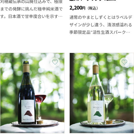
刈穂蔵伝承の山廃仕込みで、極限
な一本に仕上がっております。
2,200
円（税込）
までの発酵に挑んだ極辛純米酒で
す。日本酒で甘辛度合いを示すの
通常のやまとしずくとはラベルデ
は日本酒度。そして大辛口と言わ
ザインが少し違う、清涼感溢れる
れる数値は＋6以上ですが今回は
季節限定品“活性生酒スパークリ
それを圧倒的に上回る＋25。
ング”が登場！
もちろんただ辛いだけでなく、そ
スパークリングとはいえ、精米は
れに応える重厚な旨味とハードな
55%としっかり磨いており、清涼
キレを持った深みのある辛さが特
感のある香味と二次発酵による天
長です。日本酒の概念を超越した
然のスパークリングは口当たり良
季節限定酒の味わいをお試しくだ
く、弾ける泡が米の旨味と共にサ
さい。
ラリと綺麗に流れていきます。後
口もキレがあり、爽やかな味わ
い。キンと冷やしてグラスに注げ
ば上品な味わいに、ダレる事の無
い爽快感が楽しめます。蔵からは
その香味のイメージは限りなく青
だとコメントを頂いております