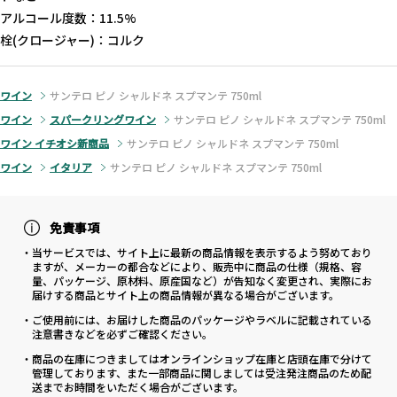
アルコール度数：11.5%
栓(クロージャー)：コルク
ワイン
サンテロ ピノ シャルドネ スプマンテ 750ml
ワイン
スパークリングワイン
サンテロ ピノ シャルドネ スプマンテ 750ml
ワイン イチオシ新商品
サンテロ ピノ シャルドネ スプマンテ 750ml
ワイン
イタリア
サンテロ ピノ シャルドネ スプマンテ 750ml
免責事項
・当サービスでは、サイト上に最新の商品情報を表示するよう努めており
ますが、メーカーの都合などにより、販売中に商品の仕様（規格、容
量、パッケージ、原材料、原産国など）が告知なく変更され、実際にお
届けする商品とサイト上の商品情報が異なる場合がございます。
・ご使用前には、お届けした商品のパッケージやラベルに記載されている
注意書きなどを必ずご確認ください。
・商品の在庫につきましてはオンラインショップ在庫と店頭在庫で分けて
管理しております、また一部商品に関しましては受注発注商品のため配
送までお時間をいただく場合がございます。