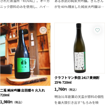
された蒸溜所「KOVAL」。オーガ
ある赤武の純米大吟醸。ぎんぎん
ニック原料のみを使用し、ハイブ
がを40%精米した純米大吟醸は品
リッドスチルによる精緻な蒸留技
のある香りに加え、豊かでふくら
術で世界的評価を受けています。
みのある旨味、滑らかな呑み口、
代表作であるドライジンを、ウイ
そして綺麗な後味と食とも合わせ
スキー熟成に使用したアメリカン
やすい酒質に仕上がっています。
ホワイトオーク樽で約6か月以上
盛岡の極寒の時季にて超低温発酵
熟成。ローズヒップやジュニパ
によりゆっくりと醸したことによ
ー、アンジェリカルートの鮮烈な
り、素晴らしい味わいに仕上がっ
ボタニカルの香りに、樽由来の柔
ております。
らかなバニラとスパイスが重な
り、ジンの枠を超えた奥行きを生
み出しています。
ジンファンはもちろん、ウイスキ
クラフトマン多田 2417 麦焼酎
25% 720ml
ー愛好家にもおすすめの一本。ス
トレートではシルクのような口当
1,760
円（税込）
二兎 純米吟醸 出羽燦々 火入れ
たりとアロマの余韻を、ロックで
720ml
明治31年創業の天盃が原料の個性
はオレンジピールやシトラスの香
1,980
円（税込）
を最大限引き出す“もろみを映