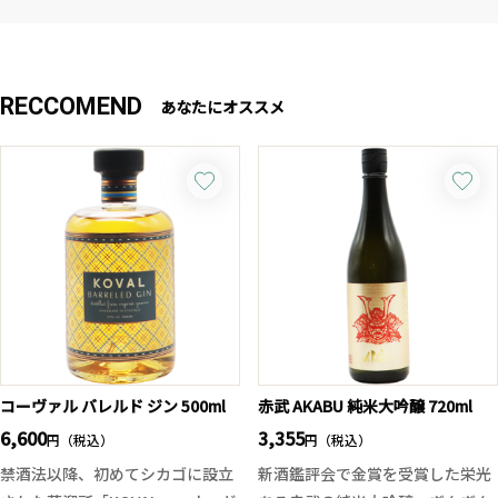
RECCOMEND
あなたにオススメ
コーヴァル バレルド ジン 500ml
赤武 AKABU 純米大吟醸 720ml
6,600
3,355
円（税込）
円（税込）
禁酒法以降、初めてシカゴに設立
新酒鑑評会で金賞を受賞した栄光