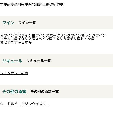
芋焼酎
麦焼酎
米焼酎
吟醸酒
黒糖焼酎
泡盛
ワイン
ワイン一覧
赤ワイン
ロゼワイン
白ワイン
スパークリングワイン
オレンジワイン
フランス産
イタリア産
スペイン産
アメリカ産
チリ産
ドイツ産
オセアニア産
日本産
リキュール
リキュール一覧
レモンサワーの素
その他の酒類
その他の酒類一覧
シードル
ビール
ジン
ウイスキー