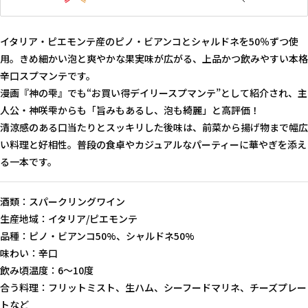
イタリア・ピエモンテ産のピノ・ビアンコとシャルドネを50％ずつ使
用。きめ細かい泡と爽やかな果実味が広がる、上品かつ飲みやすい本格
辛口スプマンテです。
漫画『神の雫』でも“お買い得デイリースプマンテ”として紹介され、主
人公・神咲雫からも「旨みもあるし、泡も綺麗」と高評価！
清涼感のある口当たりとスッキリした後味は、前菜から揚げ物まで幅広
い料理と好相性。普段の食卓やカジュアルなパーティーに華やぎを添え
る一本です。
酒類：スパークリングワイン
生産地域：イタリア/ピエモンテ
品種：ピノ・ビアンコ50%、シャルドネ50%
味わい：辛口
飲み頃温度：6〜10度
合う料理：フリットミスト、生ハム、シーフードマリネ、チーズプレー
トなど