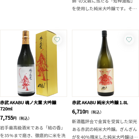
錦”の父親に当たる「短稈渡船」
日本酒ですが火入れ処理を行って
を使用した純米大吟醸です。そし
おりますので冷やからお燗まで幅
て短稈渡船は蔵元が魅了されてい
広い飲み方で楽しむ事ができま
る酒米の一つ！
す。
お米個性とフレッシュな野趣をお
ゆっくり楽しみたいときは氷を浮
楽しみいただければ幸いですとコ
かべてロックにしてもお勧めで
メントを頂いております。穏やか
す。厚みのある米の旨味、そして
な米の旨味があり、ややコクのあ
爽快なキレ味はまさに今の季節に
る味わい。加茂錦らしい鮮やかな
ピッタリの味わいです。
香味バランスが良く飲みやすく、
上品な味わいに仕上がっておりま
す。
※加茂錦は仕込むタンク、次期に
赤武 AKABU 魂ノ大業 大吟醸
赤武 AKABU 純米大吟醸 1.8L
720ml
より酒米や酒質(しぼりたて、ひや
6,710
円（税込）
7,755
おろし等の変化)などがその都度変
円（税込）
新酒鑑評会で金賞を受賞した栄光
わります。予めご了承ください。
岩手最高級酒米である「結の香」
ある赤武の純米大吟醸。ぎんぎん
を35%まで磨き、徹底的に米を洗
がを40%精米した純米大吟醸は品