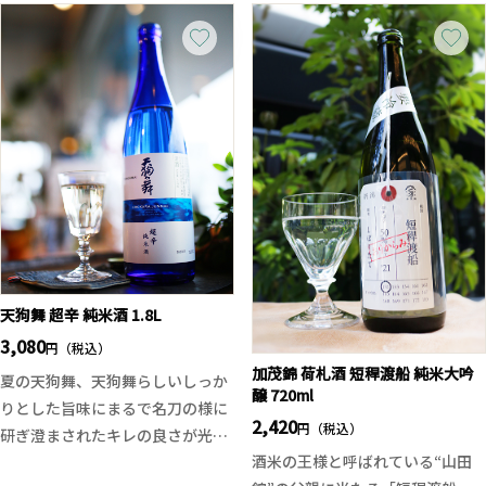
味が体験できる一本です。
ッシュな味わいを楽しめます。瓶
ボトルもオシャレで華やかな桃の
詰後は一切加工をしていない無濾
香り、ネクターのような濃厚さと
過生原酒ですので日本酒本来の味
自然な甘み。低アルコール設計で
を楽しめます。
お酒が苦手な方でもすいすい飲め
また開栓後の時間の経過によっ
る！と人気の逸品。
て、多彩な味わいが楽しめます。
暑い季節を迎える中、キリッと冷
やして、自分好みの味わいを見つ
けて下さい。従来の酒造りとは異
なり、活性した味わいとさけ武蔵
の多彩な味わいを活かすため、醪
を鑑評会出品酒並みに管理し、長
天狗舞 超辛 純米酒 1.8L
期低温発酵にて上槽のタイミング
3,080
円（税込）
を見極め15度原酒の酒質設計にな
加茂錦 荷札酒 短稈渡船 純米大吟
夏の天狗舞、天狗舞らしいしっか
っております。
醸 720ml
りとした旨味にまるで名刀の様に
2,420
円（税込）
研ぎ澄まされたキレの良さが光る
酒米の王様と呼ばれている“山田
純米酒です。夏限定で発売される