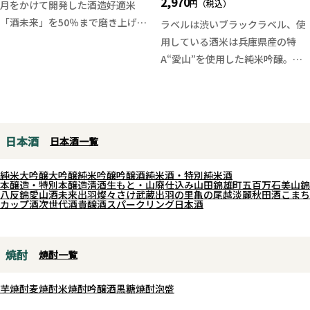
2,970
円（税込）
月をかけて開発した酒造好適米
「酒未来」を50％まで磨き上げて
ラベルは渋いブラックラベル、使
醸した純米吟醸。
用している酒米は兵庫県産の特
穏やかで上品な香り、なめらかな
A“愛山”を使用した純米吟醸。
口当たりと酒未来ならではのふく
よかで柔らかな旨味が広がりま
愛山の持つ旨みをたっぷりと引き
す。
出した芳醇な風味の純米吟醸。酒
華やかさを競うのではなく、米本
質は果実を彷彿とさせる豊かな香
日本酒
日本酒一覧
来の魅力を丁寧に引き出した味わ
りがあり、上品な酒の輪郭を持っ
いで、後口はすっとキレの良い辛
ております。今年も旨みを引き出
純米大吟醸
大吟醸
純米吟醸
吟醸酒
純米酒・特別純米酒
口。食事に寄り添いながらも、じ
しつつも香り豊かでバランスのと
本醸造・特別本醸造
清酒
生もと・山廃仕込み
山田錦
雄町
五百万石
美山錦
八反錦
愛山
酒未来
出羽燦々
さけ武蔵
出羽の里
亀の尾
越淡麗
秋田酒こまち
っくりと酒米の個性を楽しめる一
れた酒質に仕上がっております。
カップ酒
次世代酒
貴醸酒
スパークリング日本酒
本です。酒未来が持つ透明感と上
質な旨味を存分にご堪能くださ
一白水成の季節シリーズの中でも
い。
上品でボリュームのある愛山酒、
焼酎
焼酎一覧
是非ご堪能ください。
芋焼酎
麦焼酎
米焼酎
吟醸酒
黒糖焼酎
泡盛