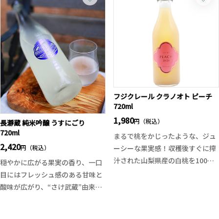
うにキレていくまさに打ち上げ花
ます。
火のような辛口の味わい。
パスタやグリル野菜、肉料理はも
余韻も心地よく食事の邪魔をしま
ちろん、卵かけご飯やクリームチ
せん、BBQや焼き鳥などの料理か
ーズに添えるだけで料理の印象が
ら、薬味を添えた夏の魚料理、夏
一変。オイルに溶け込んだ胡椒と
野菜のパスタや豚しゃぶ、カルパ
ガーリックの香りが素材の美味し
ッチョなどとも相性が良さそうで
さを引き立て、手軽にワンランク
す。
上の味わいを演出します。
フジクレール クラノオト ピーチ
720ml
お酒との相性も抜群で、クラフト
ジンのソーダ割りやハイボール、
1,980
円（税込）
長瀞蔵 純米吟醸 うすにごり
白ワインのお供にもおすすめ。ひ
720ml
まるで桃をかじったような、ジュ
と瓶あるだけで食卓の楽しみが広
2,420
円（税込）
ーシーな果実感！収穫後すぐに搾
がる、料理好き・お酒好きのため
汁された山梨県産の白桃を100％
穏やかに広がる果実の香り、一口
の万能調味料です。
使用し、発酵直後のワインを無濾
目にはフレッシュ感のある甘味と
過＆微発泡でそのまま瓶詰め。
酸味が広がり、“さけ武蔵”由来の
まるでワイナリーの醸造所でしか
旨味がうすにごりの滓と共に重な
味わえなかった、できたての果実
り合います。軽い微炭酸感とフレ