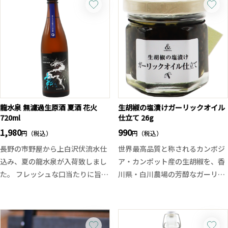
龍水泉 無濾過生原酒 夏酒 花火
生胡椒の塩漬けガーリックオイル
720ml
仕立て 26g
1,980
990
円（税込）
円（税込）
長野の市野屋から上白沢伏流水仕
世界最高品質と称されるカンボジ
込み、夏の龍水泉が入荷致しまし
ア・カンポット産の生胡椒を、香
た。 フレッシュな口当たりに旨味
川県・白川農場の芳醇なガーリッ
を感じたかと思うと勢いのある酸
クオイルで仕上げた贅沢な逸品。
味が綺麗にまとめ上げていきま
ひと粒噛むごとに、生胡椒ならで
す、芯がありながらも流れるよう
はの爽やかな辛味と豊かな旨味、
に旨味と酸味が広がり、弾けるよ
にんにくの香ばしい風味が広がり