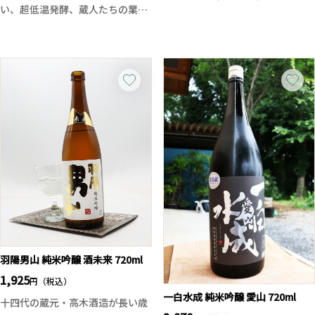
い、超低温発酵、蔵人たちの業に
のある香りに加え、豊かでふくら
より醸しました。
みのある旨味、滑らかな呑み口、
そして綺麗な後味と食とも合わせ
上品な吟醸香と濃純な旨みが口の
やすい酒質に仕上がっています。
中に広がるAKABU初の大吟醸酒で
盛岡の極寒の時季にて超低温発酵
す。
によりゆっくりと醸したことによ
その上品な吟醸香と濃純な旨みの
り、素晴らしい味わいに仕上がっ
広がり、美しいの一言です。
ております。
羽陽男山 純米吟醸 酒未来 720ml
1,925
円（税込）
一白水成 純米吟醸 愛山 720ml
十四代の蔵元・高木酒造が長い歳