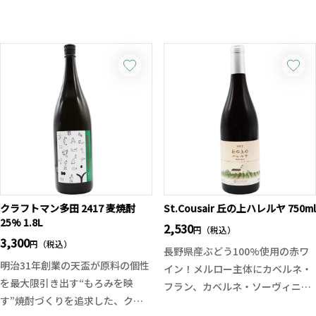
す。
スペインの高級ワイン生産地とし
鑑評会出品酒と同じく低温管理の
て有名なリオハ。C.V.N.E.(クネ)社
中、醪から一滴一滴時間と手間の
は醸造家チームのほとんどが女性
かかるしずく取りで仕込まれた大
で構成されています。1879年創立
吟醸。上品で繊細な風味、吟醸香
当初、ワインラベルに社名
も素晴らしく、果実の様に瑞々し
「CVNE」と印刷するところを、
く1ランク上の味わいは飲み手を
印刷会社の単純なスペルミスで誤
別の世界へと誘ってくれます。味
って「CUNE」と印刷されてしま
わいの秘密は、急冷火入れ低温貯
いました。しかし、創設者のレア
蔵。上品で繊細な風味を損なうこ
ル・デ・アスア兄弟はこれを大変
となく瓶詰されてあります。
気に入り、C.V.N.E.社の最初のブラ
※お一人様一回のご注文につき1
ンド「Cuneクネ」が誕生しまし
クラフトマン多田 2417 麦焼酎
St.Cousair 丘の上ハレルヤ 750ml
25% 1.8L
本のみの販売となっております。
た。以来、C.V.N.E.社は「クネ」
2,530
円（税込）
ご了承ください。一回のご注文と
3,300
と呼ばれています。
円（税込）
長野県産ぶどう100%使用の赤ワ
は、ご注文頂き商品がお客様の手
明治31年創業の天盃が原料の個性
イン！メルロー主体にカベルネ・
元に届くまでを一回とさせて頂い
アメリカンオーク樽で12ヵ月熟成
を最大限引き出す“もろみを映
フラン、カベルネ・ソーヴィニヨ
ております。
されたこのワイン、口当たりはエ
す”焼酎づくりを追求した、クラ
ンを骨格に据え、コンコードをア
レガント且つ若々しいスパイスの