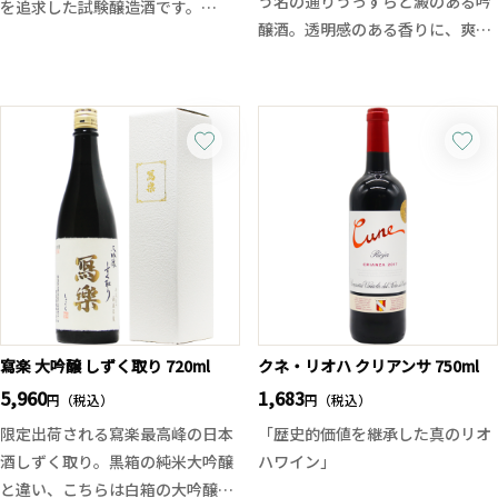
う名の通りうっすらと澱のある吟
を追求した試験醸造酒です。
醸酒。透明感のある香りに、爽快
華やかな香りを前面に出すのでは
な呑み心地は暑い日にもピッタ
なく、米由来のすっきりとした旨
リ。刈穂らしくスッキリと辛口の
味と透明感のある酒質に仕上げら
酒質です。朝靄のような幻想的な
れています。穏やかな甘みと爽や
色合いにきめ細やかな味わいは是
かな酸味、そして軽快なキレが心
非冷やしてお楽しみください。ス
地よく、飲み疲れしないモダンな
ッキリ辛口ながらも米の旨味があ
純米酒です。
るように感じます。一回火入れの
よく冷やしてお楽しみいただくこ
商品となります。
とで、吟さやかが持つ軽やかな個
性と、次世代の酒造りへの挑戦を
感じられる一本です。
寫楽 大吟醸 しずく取り 720ml
クネ・リオハ クリアンサ 750ml
5,960
1,683
円（税込）
円（税込）
限定出荷される寫楽最高峰の日本
「歴史的価値を継承した真のリオ
酒しずく取り。黒箱の純米大吟醸
ハワイン」
と違い、こちらは白箱の大吟醸で