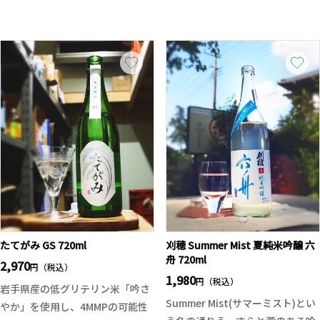
行きのある一杯に仕上がります。
レモンを使用して造られた爽やか
まるでブドウや桃を彷彿とさせる
お酒を飲む方にも、ノンアル派の
なリキュールです。国産のレモン
華やかで瑞々しい香り、開けたて
方にも楽しんでいただきたい、新
は全国でも限られた狭い範囲でし
にはガス感もありフレッシュな印
しい“発酵ソーダ体験”です！
か栽培されていない希少なレモン
象。ファーストインパクトに綺麗
です。そしてその国産レモンを完
な甘味が広がったかと思うと鮮や
熟前の緑色の果皮の段階で収穫し
かな酸味が現れ、綺麗に流れてい
て造られたのが「小野屋の早摘み
きます。穏やかな旨味とコクの他
グリーンレモン」です。麦焼酎を
に若干の苦みがアクセント程度
ベースに早摘みレモンを使用する
に。心地よい余韻とスッキリキレ
ことで、香り高くフレッシュで旨
るドライな味わいですので飲みご
みを感じることが出来ます。甘酸
たえがありつつも食中酒としても
っぱくもビター感溢れる大人の味
お勧めです。暑い夏の日にキリっ
わいを、是非お楽しみ下さい。
と冷やしてお楽しみください。
たてがみ GS 720ml
刈穂 Summer Mist 夏純米吟醸 六
舟 720ml
2,970
円（税込）
1,980
円（税込）
岩手県産の低グリテリン米「吟さ
Summer Mist(サマーミスト)とい
やか」を使用し、4MMPの可能性