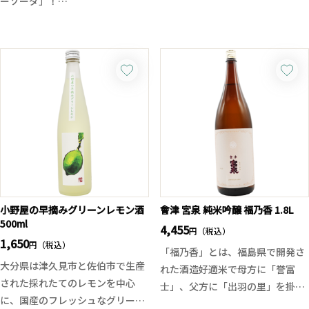
ーソーダ」！
酒母は土中に埋めた甕でじっくり
ライチ果汁を26％配合し、カカオ
と仕込まれており、原酒ならでは
フルーツ由来の爽やかな酸味と、
のコクと深みのある風味がありま
ほんのりトロピカルな香りが広が
す。通常のたちばなよりもインパ
る一本です。フルーティーで軽や
クトのある味わいですが、後味は
かな味わいは、まるでシャンパン
スッキリとしており、芋の甘い余
のような心地よさ。
韻がほのかに感じます。ロック、
お酢由来の疲労回復効果や、蜂蜜
水割り、お湯割りと幅広く楽しむ
によるエネルギーチャージ、カカ
事ができる本格焼酎です。
オの香りによるリラックス効果も
魅力。発酵飲料ならではの爽快感
で、暑い季節にもぴったりです。
そのまま冷やして楽しむのはもち
小野屋の早摘みグリーンレモン酒
會津 宮泉 純米吟醸 福乃香 1.8L
500ml
ろん、クラフトジン「棘玉」と合
4,455
円（税込）
わせたソーダ割りもおすすめ。ジ
1,650
円（税込）
「福乃香」とは、福島県で開発さ
ュニパーベリーの爽快感と、カカ
大分県は津久見市と佐伯市で生産
れた酒造好適米で母方に「誉富
オビネガーソーダの華やかな果実
された採れたてのレモンを中心
士」、父方に「出羽の里」を掛け
感が重なり、驚くほど軽やかで奥
に、国産のフレッシュなグリーン
合わせた比較的若い酒米です。