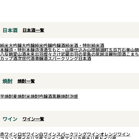
フトシリーズの最新作。
クセントにブレンド。オーク樽熟
香りとバランスの良い酸味が見事
仕込みは従来とは異なる特別仕込
成により、果実味と穏やかな樽香
に調和しています。
み。天盃五代目・多田氏が「これ
が調和した一本です。
ポークソテーや鶏のトマト煮込み
までとは少し異なる特別な酒質を
グラスに注ぐと、熟したベリーや
など、幅広い料理に合わせること
日本酒
日本酒一覧
届けたい」という想いで、父から
カシスの香りに、ほんのり甘やか
ができます。
受け継いだ技術と自身の感性を融
なニュアンス。口当たりは非常に
純米大吟醸
大吟醸
純米吟醸
吟醸酒
純米酒・特別純米酒
合させ、全体設計を一新。
滑らかで、酸とタンニンのバラン
本醸造・特別本醸造
清酒
生もと・山廃仕込み
山田錦
雄町
五百万石
美山錦
八反錦
愛山
酒未来
出羽燦々
さけ武蔵
出羽の里
亀の尾
越淡麗
秋田酒こまち
大麦の上品な香ばしさ、ふくよか
スが良く、赤ワインとしての満足
カップ酒
次世代酒
貴醸酒
スパークリング日本酒
な旨味に加え、引き締まったキレ
感を持ちながらも重すぎない仕上
が美しく、食中に寄り添いながら
がり。コンコード由来のやさしい
も、一杯で“焼酎の新しい表情”を
甘やかな余韻が広がり、日本の食
焼酎
焼酎一覧
感じられる仕上がりです。
卓に自然と寄り添う親しみやすさ
余韻には柔らかな甘みと穀物のミ
が魅力的な一本です。
芋焼酎
麦焼酎
米焼酎
吟醸酒
黒糖焼酎
泡盛
ネラル感が心地よく、どんな料理
とも調和する万能性を備えていま
す。麦焼酎の未来と可能性を体現
ワイン
ワイン一覧
した、まさにアーティスティック
な一本に仕上がっております。
赤ワイン
ロゼワイン
白ワイン
スパークリングワイン
オレンジワイン
フランス産
イタリア産
スペイン産
アメリカ産
チリ産
ドイツ産