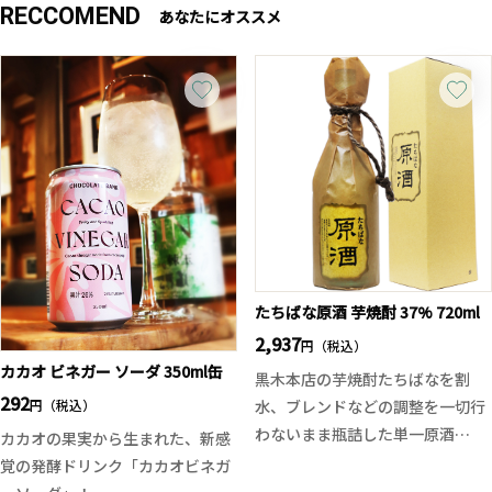
RECCOMEND
あなたにオススメ
たちばな原酒 芋焼酎 37% 720ml
2,937
円（税込）
カカオ ビネガー ソーダ 350ml缶
黒木本店の芋焼酎たちばなを割
292
円（税込）
水、ブレンドなどの調整を一切行
わないまま瓶詰した単一原酒
カカオの果実から生まれた、新感
100%の芋焼酎です。
覚の発酵ドリンク「カカオビネガ