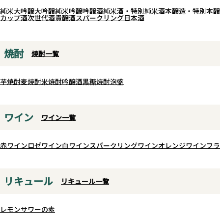
プラムやラズベリーを思わせる瑞々
味わいと長く上品な余韻を楽
純米大吟醸
大吟醸
純米吟醸
吟醸酒
純米酒・特別純米酒
本醸造・特別本醸
カップ酒
次世代酒
貴醸酒
スパークリング日本酒
しい果実の香りに、ミントやタイム
す。
などの爽やかなハーブやスパイスの
赤武酒造が描く日本酒の理想
ニュアンスが重なります。口当たり
した、特別な日に味わいたい
焼酎
焼酎一覧
はなめらかで、豊かな果実味と生き
純米大吟醸です。
生きとした酸味が美しく調和。重す
芋焼酎
麦焼酎
米焼酎
吟醸酒
黒糖焼酎
泡盛
ぎず軽やかな飲み心地ながら、上品
な余韻を楽しめる赤ワインです。
毎日の食卓に寄り添う親しみやすさ
ワイン
ワイン一覧
と、本格的な味わいを兼ね備えた、
コストパフォーマンスに優れたオー
ガニックワインです。
赤ワイン
ロゼワイン
白ワイン
スパークリングワイン
オレンジワイン
フラ
リキュール
リキュール一覧
レモンサワーの素