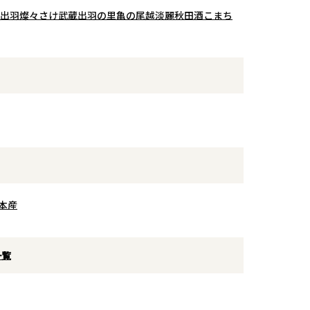
の豊かなコクと
かな甘やかさも感じる、女性的でエ
出羽燦々
さけ武蔵
出羽の里
亀の尾
越淡麗
秋田酒こまち
に奥行きを与え
レガントなボルドーの赤ワイン。
た飲みごたえが
フレンチオーク樽で12ヶ月熟成さ
はすっきりとキ
れ、程よく丸みのある飲み心地に仕
しさを引き立て
上がっている、「格付けシャトーの
魅力です。
雰囲気を気軽に味わいたい」方にお
細な味わいを、
すすめの1本です。
りを、ぬる燗か
ではのまろやか
存分にお楽しみ
や焼き魚、煮物
で幅広い料理と
本産
る表情の違いも
す。
一覧