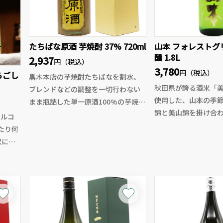
たちばな原酒 芋焼酎 37% 720ml
山本 フォレストグ
醸 1.8L
2,937
円（税込）
3,780
円（税込）
らごし
黒木本店の芋焼酎たちばなを割水、
秋田県が誇る酒米「美
ブレンドなどの調整を一切行わない
使用した、山本の季
まま瓶詰した単一原酒100%の芋焼酎
錦と美山錦を掛け合
です。
アルコ
米ならではの、透明
たり何
爽やかな酸が魅力で
酒母は土中に埋めた甕でじっくりと
沢に使
口当たりはやわらか
仕込まれており、原酒ならではのコ
り高さ
リンゴを彷彿とさせ
クと深みのある風味があります。通
が調
感が広がり、ジュー
常のたちばなよりもインパクトのあ
徴の本
もに心地よい酸が伸
る味わいですが、後味はスッキリと
！
後味はスッとキレ良
しており、芋の甘い余韻がほのかに
そのま
にかけて冷やして楽
感じます。ロック、水割り、お湯割り
かな風