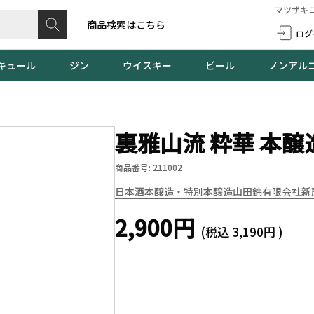
マツザキ
商品検索はこちら
ログ
キュール
ジン
ウイスキー
ビール
ノンアル
裏雅山流 粋華 本醸造
商品番号: 211002
日本酒
本醸造・特別本醸造
山田錦
有限会社新
2,900円
(税込
3,190円
)