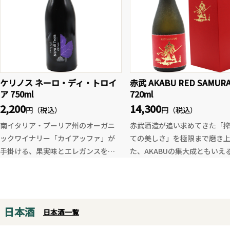
軽いシルクのような質感。派手さを
味と飲みごたえは、お酒を控
抑えた、研ぎ澄まされた新潟淡麗の
日やアルコールが苦手な方に
味わいです。
なひとときをもたらします。ス
これには素材の味を活かした料理や
ートはもちろん、ロックや炭
塩を使った料理が良さそうです。鶏
り、お湯割りまで幅広く楽しめ
レバー、ローストポーク、鮎の塩焼
イスやシャーベットなどのデ
き、帆立焼きや小籠包なども相性が
ケリノス ネーロ・ディ・トロイ
赤武 AKABU RED SAMURA
にかけるのもお勧めです。
良さそうです。
ア 750ml
720ml
特にジンとの相性が抜群で、シ
2,200
14,300
ルにジン＋炭酸と一緒に割る
円（税込）
円（税込）
柚子香る爽快なジンカクテル
南イタリア・プーリア州のオーガニ
赤武酒造が追い求めてきた「
もお楽しみいただけます。
ックワイナリー「カイアッファ」が
ての美しさ」を極限まで磨き
手掛ける、果実味とエレガンスを兼
た、AKABUの集大成ともいえ
ね備えた一本。地元の伝統品種「ネ
本。
ーロ・ディ・トロイア」を100％使用
結の香と山田錦を35%まで磨
し、天然酵母でじっくりと発酵させ
ルクのようになめらかな口当
ることで、ぶどう本来の個性を引き
に、緻密な酸とふくよかな旨
日本酒
日本酒一覧
出しています。
しく調和。香りから余韻まで
グラスには鮮やかなルビーレッド。
妥協なく仕上げられ、奥行き