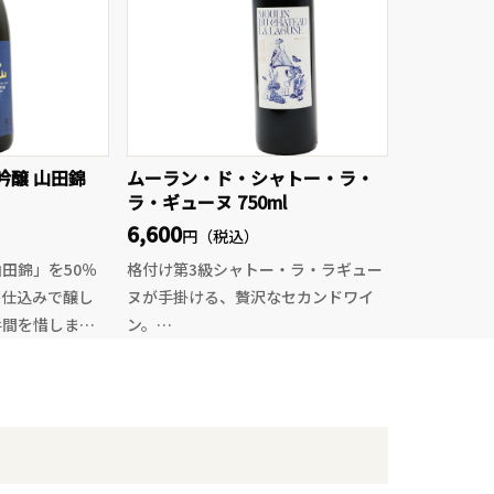
存分に引き出し
麹の香りが心をほぐし、冷やせばス
純米吟醸をぜひ
ッと引く後味が料理との相性を引き
立てます。ドジャース公式のSAKEを
是非一度お試しください。
吟醸 山田錦
ムーラン・ド・シャトー・ラ・
ラ・ギューヌ 750ml
6,600
円（税込）
田錦」を50％
格付け第3級シャトー・ラ・ラギュー
廃仕込みで醸し
ヌが手掛ける、贅沢なセカンドワイ
手間を惜しまな
ン。
はの奥深い旨み
メルロー主体ならではのふくよかで
香りが調和し
まろやかな果実味に、カベルネ由来
しみたい一本で
の芯のある骨格が重なり、しなやか
なタンニンと上品な余韻が楽しめま
由来のふくらみ
す。
さしく広がり、
カシスや黒系ベリーの香りに、ほの