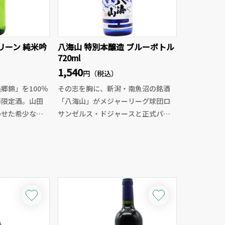
リーン 純米吟
八海山 特別本醸造 ブルーボトル
720ml
1,540
円（税込）
郷錦」を100％
その志を胸に、新潟・南魚沼の銘酒
節限定酒。山田
「八海山」がメジャーリーグ球団ロ
わせた希少な酒
サンゼルス・ドジャースと正式パー
感のある旨味と
トナーシップを締結！
す。
ドジャースブルーの記念ボトルに詰
く、ライムや青
められたのは、八海山を代表する一
る軽やかな果実
本「特別本醸造」。柔らかな口当た
シーな旨味とと
りとキレのある淡麗辛口の酒質は、
びやかに調和。
冷でも燗でも美味しく、毎日の一杯
く、初夏から夏
から特別な乾杯まで幅広く対応。
しみたい一本で
燗酒にすればふんわりと立ち上がる