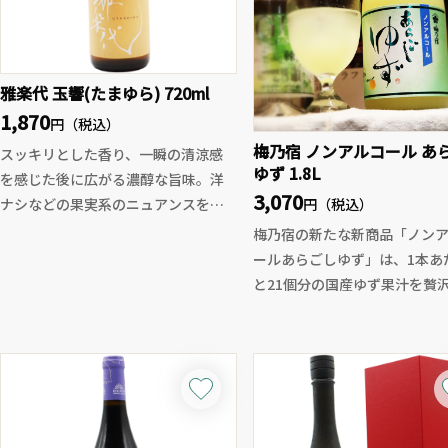
雅楽代 玉響(たまゆら) 720ml
1,870
円（税込）
梅乃宿 ノンアルコール あ
スッキリとした香り、一瞬の清涼感
ゆず 1.8L
を感じた後に広がる濃醇な旨味。洋
3,070
ナシなどの果実系のニュアンスを感
円（税込）
じた後に、鮮やかな酸にスッキリと
梅乃宿の新たな新商品「ノン
したドライな後味。
ールあらごしゆず」は、1本あ
全体的に淡麗なはずなのに旨味の塊
と21個分の国産ゆず果汁を贅
が続いていきます。酸と共にほのか
用し、リキュールのような香
なビターさが影を潜めており、これ
と、甘み・酸味・ほのかな苦味
が後半に味をダレさせません。
和した奥行きある味わいが特
時間の経過と共にやら若く開いてい
格派ノンアルコールドリンク
きます。温度が上がっていくにつれ
まるで「あらごしゆず酒」を
て花のような可憐さやふわりとした
ま楽しんでいるかのような豊