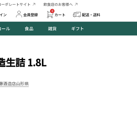
コーポレートサイト
飲食店のお客様へ
0
イン
会員登録
カート
配送・送料
コール
食品
雑貨
ギフト
生詰 1.8L
藤酒造店
山形県