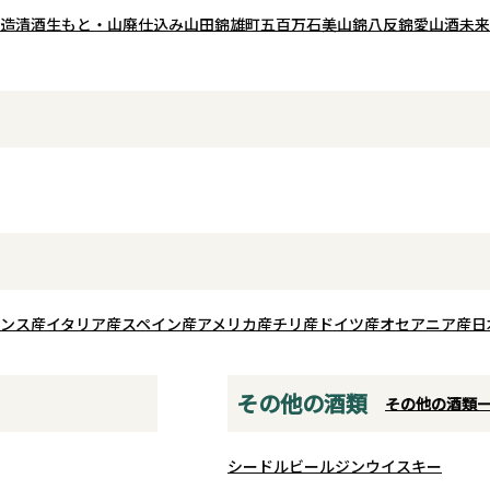
しめま
山廃仕込みならでは
造
清酒
生もと・山廃仕込み
山田錦
雄町
五百万石
美山錦
八反錦
愛山
酒未来
華やかさと繊細さを兼ね備えた、蔵
心地よい酸が味わい
の真摯な酒造りを感じられる一本で
を体現
ます。しっかりとし
す。
至高の
ありながらも、後味
レ良く、料理の美味
るバランスの良さが
冷酒では爽やかで繊
常温では旨みの広が
ら上燗では山廃なら
なコクとふくらみを
いただけます。刺身
ンス産
イタリア産
スペイン産
アメリカ産
チリ産
ドイツ産
をはじめ、肉料理ま
オセアニア産
日
寄り添う、温度によ
楽しめる純米吟醸で
その他の酒類
その他の酒類
シードル
ビール
ジン
ウイスキー