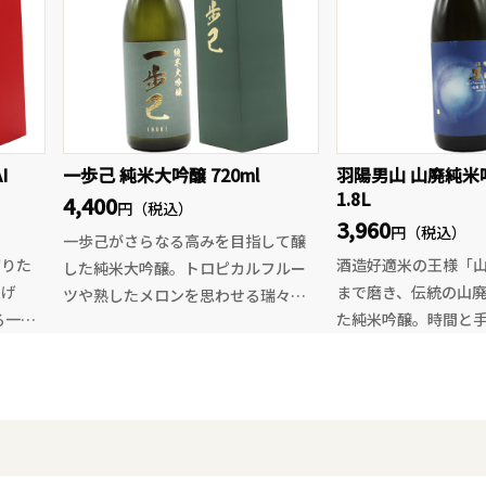
す。美郷錦の個性を
と幅広く楽しむ事ができる本格焼酎
えたい
た、爽快感あふれる
です。
も特別
お楽しみください。
トレ
酸割
、ア
ザート
I
一歩己 純米大吟醸 720ml
羽陽男山 山廃純米
1.8L
4,400
ンプ
円（税込）
3,960
だけで
円（税込）
一歩己がさらなる高みを目指して醸
として
搾りた
酒造好適米の王様「山
した純米大吟醸。トロピカルフルー
上げ
まで磨き、伝統の山
ツや熟したメロンを思わせる瑞々し
る一
た純米吟醸。時間と
い香りと、弾けるようなジューシー
い山廃仕込みならで
な果実味が広がります。
き、シ
と、穏やかで上品な
派手さを抑えた上品でなめらかな口
たり
た、食事とともに楽
当たりから、やさしい甘みと豊かな
みが美
す。
旨味がふくらみ、後半は一歩己らし
一切の
口に含むと、山田錦
い心地よい渋みが全体を引き締める
のある
のある米の旨みがや
上質な味わい。