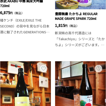
科学的な視点、伝統を伝える心と
赤武 AKABU 中務 純米大吟醸
720ml
技、自然環境との調和、そして
「ものづくり」思想的なエコ・リ
6,875
円（税込）
豊醇無盡 たかちよ REGULAR
サイクルの実践、黒木本店は「も
MADE GRAPE SPARK 720ml
橘ケンチ（EXILE/EXILE THE
のづくり」の感動が満ちている場
1,815
円（税込）
SECOND）の背中を見ながら日本
所なのです。
酒に魅了されたGENERATIONSの
新潟県の高千代酒造には
中務裕太。
「Takachiyo」シリーズと「たか
麦焼酎中々は豊かな麦の風味、飲
橘ケンチが企画原案を担当した日
ちよ」シリーズがございます。
み口は柔らかな印象があります。
本酒マンガ『あらばしり』の連載
Takachiyoが米違いの美味しさを
流れる様にウィスキーの様なコク
をきっかけとして2020年に赤武酒
追求するシリーズであれば、たか
と香りが流れます。後口もスッキ
造と出逢いを得たことで関係がス
ちよは果実がテーマのお酒となっ
リとしており、麦の上品な余韻も
タート、日頃から赤武酒造をフェ
ています。
堪能できます。軽いというよりは
イバリット銘柄のひとつとして挙
今回のREGULAR MADE GRAPEラ
しっかりとした骨格があり、柔軟
げてきた中務裕太を橘ケンチが導
ベルは紫色がイメージする通り
に広がる味わいです。
く形で今回のプロジェクトが起ち
「ブドウ」がテーマとなっており
上がりました。
ます。そして活性のうすにごりで
※お一人様一回のご注文につき3
若き六代目、古舘龍之介はもとよ
名前のSPARKが意味する通り炭酸
本までの販売となっております。
り蔵人とともに仕込みに始まり上
ガスが発生しております。スイー