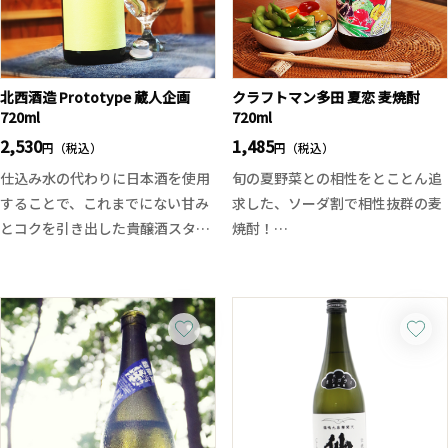
ご了承ください。
槽（搾り）まで一貫して体験し
トな味わいで、ジューシーなブド
一回のご注文とは、ご注文頂き商
様々な気づきを得ながらネーミン
ウのようなフレーバー、口当たり
品がお客様の手元に届くまでを一
グやデザインについての対話を重
弾けフレッシュな味わいでまるで
回とさせて頂いております。
ねて、ついにエクスクルーシブな
ブドウスカッシュ！炭酸ガスとう
北西酒造 Prototype 蔵人企画
クラフトマン多田 夏恋 麦焼酎
限定アイテムとしてパッケージが
すにごりが織り成す鮮やかな、た
720ml
720ml
完成しました。
かちよワールドご堪能あれ！
2,530
1,485
円（税込）
円（税込）
フルーティーさがあり、米の旨味
仕込み水の代わりに日本酒を使用
旬の夏野菜との相性をとことん追
が感じられる味わい。酸とのバラ
することで、これまでにない甘み
求した、ソーダ割で相性抜群の麦
ンスも良く、サバけも良いのでス
とコクを引き出した貴醸酒スタイ
焼酎！
ッキリと消えていくような余韻、
ルの試験醸造酒です。
甘みとキレのバランスに優れ、焼
飲みやすさがあります。
圧倒的なコクと甘みを実現する贅
酎らしいコクを残しつつも、軽や
沢設計でとろけるような濃密な甘
かで爽やかな仕上がり。ラベルも
味、シルクのような滑らかさ、そ
夏仕様にリデザインされ、見た目
して美しい酸が全体を引き締めめ
からも涼しさを感じる1本です。
す。
お勧めの飲み方はソーダ割り。口
デザート感覚で楽しめる仕上がり
に含むと、やさしい甘さと麦の芳
で重厚なのに飲みやすい絶妙なバ
醇な香りがふわりと広がり、後味