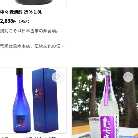
とで、口に含んだ瞬間から焼酎の
個性が立ち上り、香味の立体感を
中々 麦焼酎 25% 1.8L
演出しています。
2,838
円（税込）
酒蔵の循環を活かし、自社の酒粕
焼酎こそは日本古来の蒸留酒。
から蒸留した焼酎を使用するサス
テナブルな姿勢も魅力のひとつ。
宮崎は黒木本店、伝統文化の伝承
※お一人様一回のご注文につき1
者として、手造りの理念を徹底し
本のみの販売となっております。
て守り抜きながら、しかも現代を
ご了承ください。
生きる未知への探求者として、あ
一回のご注文とは、ご注文頂き商
らゆる行程をより深く研究し、あ
品がお客様の手元に届くまでを一
くまでも手仕事による人間性に満
回とさせて頂いております。
ちた「工房」創りを目指す蔵で
す。手造りにて丁寧に造りだす
「麹」妥協を排した水造り伝統を
守り抜く「かめ仕込み」昔ながら
の蒸留法を忠実に再現した「木桶
蒸留」独自の酵母、妥協を許さぬ