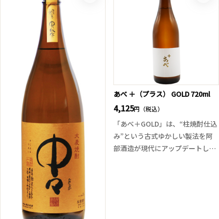
届けたい」という想いで、父から
コクが重なり、なめらかで奥行き
受け継いだ技術と自身の感性を融
のある余韻を楽しめます。
合させ、全体設計を一新。
ワイン好きの方はもちろん、赤ワ
大麦の上品な香ばしさ、ふくよか
インの渋みが苦手な方にも飲みや
な旨味に加え、引き締まったキレ
すい仕上がり。冷やしてそのまま
が美しく、食中に寄り添いながら
はもちろん、ロックでも美味しく
も、一杯で“焼酎の新しい表情”を
お楽しみいただけます。
感じられる仕上がりです。
あべ ＋（プラス） GOLD 720ml
余韻には柔らかな甘みと穀物のミ
4,125
円（税込）
ネラル感が心地よく、どんな料理
「あべ＋GOLD」は、“柱焼酎仕込
とも調和する万能性を備えていま
み”という古式ゆかしい製法を阿
す。麦焼酎の未来と可能性を体現
部酒造が現代にアップデートした
した、まさにアーティスティック
挑戦的な一本。
な一本に仕上がっております。
上品な旨みと甘みが広がったかと
思えば、後口に向かってスパッと
切れる鋭いキレ。焼酎の添加タイ
ミングを“搾り直前”に設定するこ