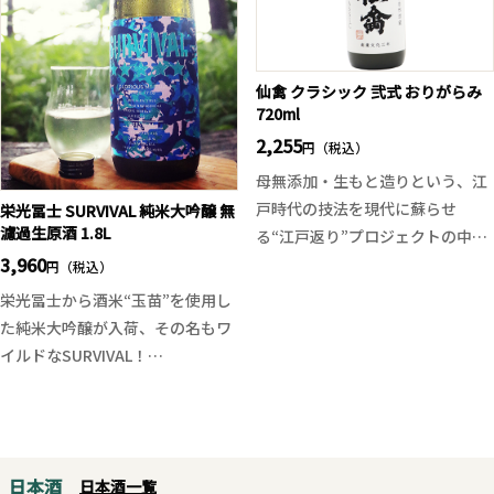
ランスに仕上がっております。
はスッキリ。冷やしトマトや枝
豆、ズッキーニのグリル、夏野菜
の浅漬け、レモンを効かせた焼き
魚やカルパッチョなど、さっぱり
仙禽 クラシック 弐式 おりがらみ
720ml
とした夏の一皿と抜群の相性を発
揮します。
2,255
円（税込）
ちなみに「焼酎」の季語は夏で
母無添加・生もと造りという、江
す！
戸時代の技法を現代に蘇らせ
栄光冨士 SURVIVAL 純米大吟醸 無
濾過生原酒 1.8L
る“江戸返り”プロジェクトの中核
3,960
を成す一本です。
円（税込）
上槽時の圧力を弱め、酵母無添加
栄光冨士から酒米“玉苗”を使用し
ならではの繊細な個性と有機的な
た純米大吟醸が入荷、その名もワ
風味を残した「おりがらみ」仕
イルドなSURVIVAL！
様。まさに“ナチュール”の日本酒
山田錦のようなコク、爽やかな酒
版ともいえるナチュラルな酒質
質は夏の暑い日にピッタリ！
で、清涼感と奥行きをあわせ持つ
主に山形県で栽培されており、玉
味わいに仕上がっています。
苗は山田錦の持つようなコクと旨
日本酒
江戸返りの思想と自然が醸す、ナ
日本酒一覧
味、そしてスッキリとした軽快な