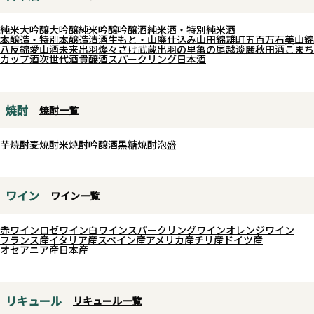
チュラルで芳醇な1本に仕上がっ
味わいになりやすいのが特徴で
ております。
純米大吟醸
大吟醸
純米吟醸
吟醸酒
純米酒・特別純米酒
す。 澄んだ吟醸香に穏やかに広が
本醸造・特別本醸造
清酒
生もと・山廃仕込み
山田錦
雄町
五百万石
美山錦
八反錦
愛山
酒未来
出羽燦々
さけ武蔵
出羽の里
亀の尾
越淡麗
秋田酒こまち
る旨味、食事との相性も良い子の
カップ酒
次世代酒
貴醸酒
スパークリング日本酒
お酒は暑い夏の日に冷やでスッキ
リと楽しめる純米大吟醸です。
焼酎
焼酎一覧
芋焼酎
麦焼酎
米焼酎
吟醸酒
黒糖焼酎
泡盛
ワイン
ワイン一覧
赤ワイン
ロゼワイン
白ワイン
スパークリングワイン
オレンジワイン
フランス産
イタリア産
スペイン産
アメリカ産
チリ産
ドイツ産
オセアニア産
日本産
リキュール
リキュール一覧