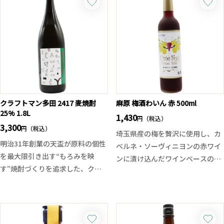
クラフトマン多田 2417 麦焼酎
麻原 梅酒わいん 赤 500ml
25% 1.8L
1,430
円（税込）
3,300
円（税込）
埼玉県産の梅を贅沢に使用し、カ
明治31年創業の天盃が原料の個性
ベルネ・ソーヴィニヨンの赤ワイ
を最大限引き出す“もろみを映
ンに漬け込んだワインベースの梅
す”焼酎づくりを追求した、クラ
酒です。
フトシリーズの最新作。
完熟梅のフルーティーな香りと赤
仕込みは従来とは異なる特別仕込
ワイン由来の果実味、ほのかな渋
み。天盃五代目・多田氏が「これ
みが調和した上品な味わい。梅酒
までとは少し異なる特別な酒質を
の優しい甘酸っぱさと赤ワインの