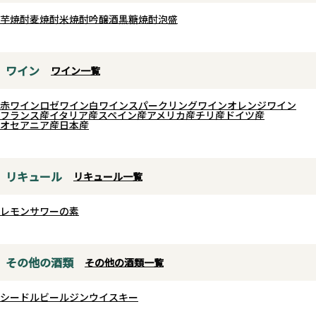
芋焼酎
麦焼酎
米焼酎
吟醸酒
黒糖焼酎
泡盛
ワイン
ワイン一覧
赤ワイン
ロゼワイン
白ワイン
スパークリングワイン
オレンジワイン
フランス産
イタリア産
スペイン産
アメリカ産
チリ産
ドイツ産
オセアニア産
日本産
リキュール
リキュール一覧
レモンサワーの素
その他の酒類
その他の酒類一覧
シードル
ビール
ジン
ウイスキー