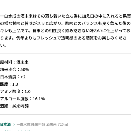
一白水成の酒未来はその落ち着いた立ち香に加え口の中に入れると果実
の様な甘味と旨味がスッと広がり、酸味とのバランスも良く飲んだ後の
キレも上品です。食事との相性良く飲み飽きない味わいに仕上がってお
ります。例年よりもフレッシュで透明感のある酒質をお楽しみくださ
い。
原材料：酒未来
精米歩合：50%
日本酒度：+2
酸度：1.3
アミノ酸度：1.0
アルコール度数：16.1%
酒類：純米吟醸
日本酒
一白水成 純米吟醸 酒未来 720ml