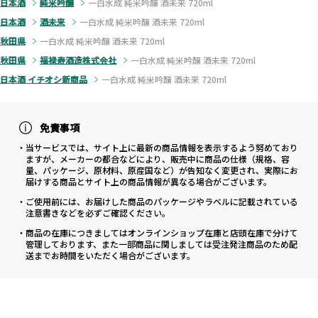
日本酒
純米吟醸
一白水成 純米吟醸 酒未来 720ml
日本酒
酒未来
一白水成 純米吟醸 酒未来 720ml
秋田県
一白水成 純米吟醸 酒未来 720ml
秋田県
福禄寿酒造株式会社
一白水成 純米吟醸 酒未来 720ml
日本酒 イチオシ新商品
一白水成 純米吟醸 酒未来 720ml
免責事項
・当サービスでは、サイト上に最新の商品情報を表示するよう努めており
ますが、メーカーの都合などにより、販売中に商品の仕様（規格、容
量、パッケージ、原材料、原産国など）が告知なく変更され、実際にお
届けする商品とサイト上の商品情報が異なる場合がございます。
・ご使用前には、お届けした商品のパッケージやラベルに記載されている
注意書きなどを必ずご確認ください。
・商品の在庫につきましてはオンラインショップ在庫と店頭在庫で分けて
管理しております、また一部商品に関しましては受注発注商品のため配
送までお時間をいただく場合がございます。