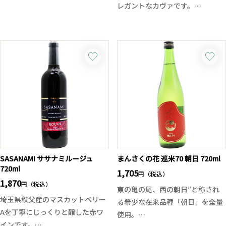
レガントなカヴァです。
ており「白麹L型菌」を使って醸
されています。
クワトロとは数字の“4”を意味し
ており、4種類のブドウ品種、マ
醪を低温発酵させたあと減圧蒸留
カブー、チャレッロ、パレリャー
で仕上げて、軽快な味わいと吟醸
ダ、シャルドネを使って造られる
酒のような香りを際立たせていま
ことからこの名前がついていま
す。そして、割り水は垂水の温泉
す。「クロ・モンブラン」は3つ
水（超軟水）を使用して口当たり
星レストランにもオンリストされ
をさらになめらかに。暑い日にロ
ている実力派。そのヴィジュア
ックや水割りで美味しく楽しめる
ル、味わい共に、モダンスパニッ
爽やかな焼酎です。
シュの旗手と言われるだけのこと
はあります。
SASANAMI ササナミルージュ
まんさくの花 巡米70 朝日 720ml
720ml
1,705
円（税込）
1,870
りんごやハーブ、ハチミツなどの
円（税込）
東の亀の尾、西の朝日”と称され
フレッシュな香り。味わいはグレ
埼玉県秩父産のマスカットベリー
る希少な在来品種「朝日」を全量
ープフルーツなどの柑橘類のイキ
Aを丁寧にじっくりと醸した赤ワ
使用。
イキとした果実味で、爽やかで透
インです。