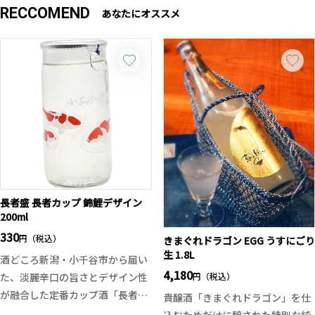
RECCOMEND
あなたにオススメ
長者盛 長者カップ 錦鯉デザイン
200ml
330
円（税込）
きまぐれドラゴン EGG うすにごり
生 1.8L
酒どころ新潟・小千谷市から届い
4,180
円（税込）
た、淡麗辛口の旨さとデザイン性
が融合した定番カップ酒「長者カ
貴醸酒「きまぐれドラゴン」を仕
ップ」。
込むためだけに醸された特別な純