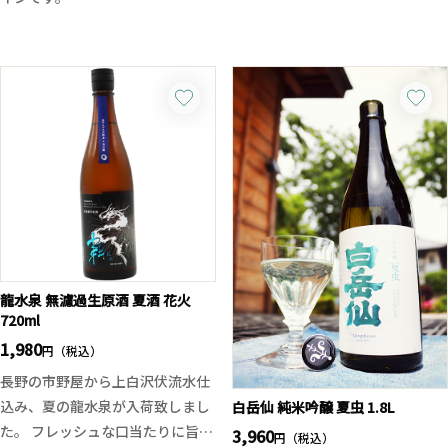
飯米として名高い岡山県産の「朝
明感があり、エレガントなスタイ
日」ですが、実は人工交配を行っ
ルです。トーストなどのニュアン
若々しい果実味と優しいタンニン
ていない幻のルーツ米でもありま
スもあり、全体としてとてもバラ
が調和した、ふくよかな味わいが
す。その個性を引き出すべく、精
ンスが良い仕上がりです。
特徴です。肉を使用した料理の
米歩合70％のまま醸した“巡米シ
他、酸味と柔らかなボディ感があ
リーズ”の番外編は、ふくよかな
るので、ロールキャベツや豚キム
旨味と軽やかな酸、上品な甘味が
チなども相性の良い懐の深さを感
調和する柔らかな味わいが特徴。
じさせる赤ワインです。
バナナのような香りを生む秋田酵
母No.12を使用し、冷やでも燗で
もスムーズな飲み心地に。固い印
象の朝日を、巨大冷蔵庫で瓶貯蔵
龍水泉 無濾過生原酒 夏酒 花火
するまんさくらしい丁寧な熟成
720ml
で、軽快かつ洗練された1本に仕
1,980
円（税込）
上げています。米の魅力を引き出
すまんさくの挑戦を、ぜひご体感
長野の市野屋から上白沢伏流水仕
ください。
込み、夏の龍水泉が入荷致しまし
白岳仙 純米吟醸 夏虫 1.8L
た。 フレッシュな口当たりに旨味
3,960
円（税込）