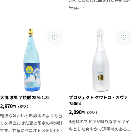
全国日本酒カップコンクールでデ
米酒。
ザイン賞を受賞した、錦鯉の美し
その一部を貴醸酒へ使用し、残る
いイラスト入りカップは、目でも
希少な酒だけを「EGG」として瓶
楽しめる人気の逸品です。
詰めしました。佐賀はがくれ酵母
軽い飲み口×しっかり旨み、毎日
SGHによる、いちごやメロンを思
の晩酌に最適な、やや辛口の飲み
わせる華やかな香りと、白麹由来
飽きしない味わいです。
の爽やかな酸味、うすにごりなら
冷やしても燗でもおいしく、アウ
ではのきめ細かな発泡感が魅力。
トドアにもぴったりの200ml飲み
アルコール12％の軽快な飲み口
切りサイズ。飲み終わったあと
で、お米のやさしい甘みと旨味を
は、可愛らしいカップを小物入れ
楽しみながら、すっきりとしたキ
やインテリアに再利用したくなる
レの良い後味に仕上げた、数量限
ほどの魅力です。
定の一本です。
大海 涼風 芋焼酎 25% 1.8L
プロジェクト クワトロ・カヴァ
750ml
2,970
円（税込）
2,090
円（税込）
軽快な味わいと吟醸酒のような香
4種類のブドウが織りなすイキイ
りを際立たせた夏の限定の芋焼酎
キとした爽やかで透明感のあるエ
です。甘藷にベニオトメを使用し