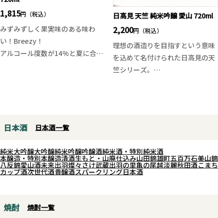
1,815
円（税込）
日高見 天竺 純米吟醸 愛山 720ml
2,200
みずみずしく果実味のある味わ
円（税込）
い！Breezy！
理想の酒造りを目指すという意味
アルコール度数が14%と夏に合わ
を込めて名付けられた日高見の天
せて若干低めの仕上がりにしてあ
竺シリーズ。
ります。昨年は滓が絡んだミルキ
今回は兵庫県産の愛山を使用した
ーなタイプのお酒でしたが今年は
純米吟醸酒。今や巷では幻の酒米
滓の無い透明感ある味わいに仕上
と呼ばれている愛山ですが、その
がっております。穏やかでどこか
味わいは口に含めば柔らかく丸み
果実味のあるような香り、口当た
日本酒
日本酒一覧
があります。品の良い酸味が全体
り綺麗で、滑らかな味わいに仕上
をしっかりとまとめてくれ、華や
がっております。
純米大吟醸
大吟醸
純米吟醸
吟醸酒
純米酒・特別純米酒
かで上品な香りにバランスの取れ
本醸造・特別本醸造
清酒
生もと・山廃仕込み
山田錦
雄町
五百万石
美山錦
八反錦
愛山
酒未来
出羽燦々
さけ武蔵
出羽の里
亀の尾
越淡麗
秋田酒こまち
た味わいは愛山の特徴が充分に引
カップ酒
次世代酒
貴醸酒
スパークリング日本酒
き出されています。
年々評価の高まっている天竺シリ
ーズの中でも入荷量の少ない限定
焼酎
焼酎一覧
品です。