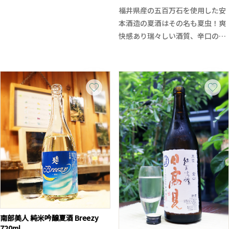
を感じたかと思うと勢いのある酸
福井県産の五百万石を使用した安
味が綺麗にまとめ上げていきま
本酒造の夏酒はその名も夏虫！爽
す、芯がありながらも流れるよう
快感あり瑞々しい酒質、辛口の酒
に旨味と酸味が広がり、弾けるよ
質ですがまるで夏季になって活動
うにキレていくまさに打ち上げ花
を始める生き物たちのパワー、力
火のような辛口の味わい。
強さがを感じさせます。透明感あ
余韻も心地よく食事の邪魔をしま
る軽快な喉越し、是非旬の食材や
せん、BBQや焼き鳥などの料理か
BBQなどと一緒にお楽しみくださ
ら、薬味を添えた夏の魚料理、夏
い。
野菜のパスタや豚しゃぶ、カルパ
ッチョなどとも相性が良さそうで
す。
南部美人 純米吟醸夏酒 Breezy
720ml