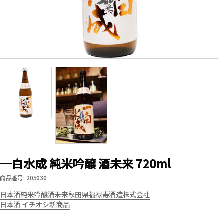
一白水成 純米吟醸 酒未来 720ml
商品番号: 205030
日本酒
純米吟醸
酒未来
秋田県
福禄寿酒造株式会社
日本酒 イチオシ新商品