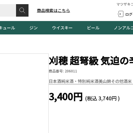
マツザキ
商品検索はこちら
ログ
キュール
ジン
ウイスキー
ビール
ノンアル
刈穂 超弩級 気迫の辛
商品番号: 206011
日本酒
純米酒・特別純米酒
美山錦
その他酒米
3,400円
(税込
3,740円
)