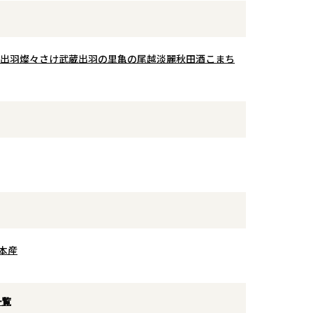
味わいの秘密
上り、香味の立体感を演出していま
貯蔵。上品で繊
す。
となく瓶詰され
酒蔵の循環を活かし、自社の酒粕か
ら蒸留した焼酎を使用するサステナ
出羽燦々
さけ武蔵
出羽の里
亀の尾
越淡麗
秋田酒こまち
文につき1本の
ブルな姿勢も魅力のひとつ。
ります。ご了承
※お一人様一回のご注文につき1本の
注文とは、ご注
みの販売となっております。ご了承
の手元に届くま
ください。
いております。
一回のご注文とは、ご注文頂き商品
がお客様の手元に届くまでを一回と
させて頂いております。
本産
一覧