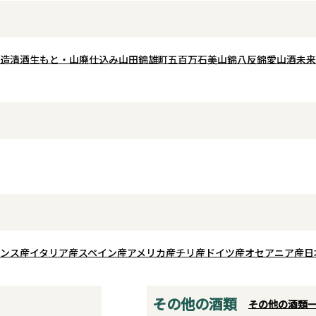
無濾過・原酒・直汲みならではのフ
と誘ってくれます。
いう事
レッシュ感をしっかりと楽しみなが
は、急冷火入れ低温
しなや
らも、後口は重たさを感じさせず、
細な風味を損なうこ
のある
綺麗で爽やかな余韻へ。米の旨味と
てあります。
造
清酒
生もと・山廃仕込み
山田錦
雄町
五百万石
美山錦
八反錦
愛山
酒未来
なキ
華やかな香り、酸、ガス感がバラン
※お一人様一回のご注
かに調
スよくまとまった、暑い季節にも杯
みの販売となってお
上質な
が進む一本です。
ください。一回のご
文頂き商品がお客様
にも
でを一回とさせて頂
にどう
挑戦で
。
ンス産
イタリア産
スペイン産
アメリカ産
チリ産
ドイツ産
オセアニア産
日
その他の酒類
その他の酒類