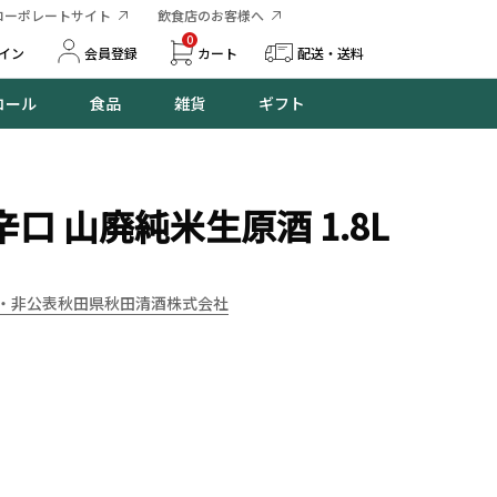
コーポレートサイト
飲食店のお客様へ
0
イン
会員登録
カート
配送・送料
コール
食品
雑貨
ギフト
口 山廃純米生原酒 1.8L
・非公表
秋田県
秋田清酒株式会社