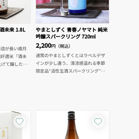
未来 1.8L
やまとしずく 青春ノヤマト 純米
吟醸スパークリング 720ml
2,200
円（税込）
酒造が長い歳月
通常のやまとしずくとはラベルデザ
造好適米「酒未
インが少し違う、清涼感溢れる季節
上げて醸した純
限定品“活性生酒スパークリング”が
登場！
、なめらかな口
スパークリングとはいえ、精米は
ではのふくよか
55%としっかり磨いており、清涼感
がります。
のある香味と二次発酵による天然の
はなく、米本来
スパークリングは口当たり良く、弾
出した味わい
ける泡が米の旨味と共にサラリと綺
レの良い辛口。
麗に流れていきます。後口もキレが
らも、じっくり
あり、爽やかな味わい。キンと冷や
める一本です。