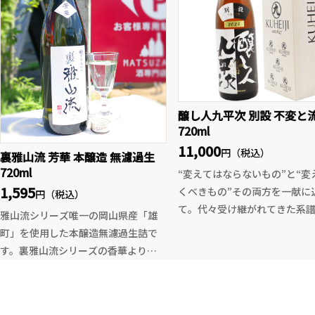
が暑い夏の身体に心地よく染み渡り
インを世に知らしめた立役者
ます。
ります。
クラレーザは爽快感のある柑
香りに程良いボディ感。料理
醸し人九平次 別設 不変と
立てつつもしっかりと存在感
720ml
する、そんな味わい。エレガ
11,000
円（税込）
裏雅山流 芳華 本醸造 無濾過生
と親しみやすさを兼ね備えて
720ml
そんな味わいです。数年前に勝
“変えてはならないもの”と“変
1,595
造を訪れた際、蔵が運営して
くべきもの”その両方を一献に
円（税込）
ストランにてローストビーフ
て。代々受け継がれてきた系譜
雅山流シリーズ唯一の岡山県産「雄
に味わい(個人的に嬉しいワサ
未来を見据えた進化の融合。
町」を使用した本醸造無濾過生詰で
と一緒に)堪能させて頂いた事
醸し人九平次の別設シリーズ
す。裏雅山流シリーズの香華よりも
出します。
と流転』は、長い歴史と伝統
ワンランク上の酒質をめざし、水に
しながらも、現代の感性で磨
溶けやすい雄町米をしっかりとコン
あぁマリアージュとはこういう
られた、まさに新時代を切り
トロールし、酒米の特徴である酸味
のだなと……。
レミアムSAKEです。