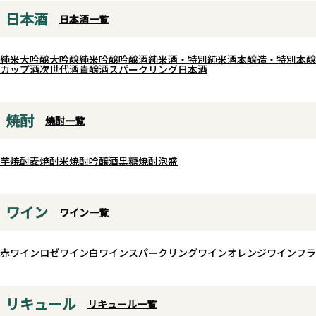
と甘味のバランスをしっかりと引き
日本酒
兵庫県産山田錦を100%使用と
日本酒一覧
出した逸品です。
以外はスペック完全非公開。
香りは程良く華やかで、口の中で味
かな酸と静かな余韻、奥行き
が豊かに広がり、後味は綺麗にキレ
純米大吟醸
大吟醸
純米吟醸
吟醸酒
純米酒・特別純米酒
本醸造・特別本醸
カップ酒
次世代酒
貴醸酒
スパークリング日本酒
香り、まろやかさとエレガント
ていきます。コストパフォーマンス
レが共存。全ての味わいが静
にも優れている数量限定酒です。
和し、余白の美を感じさせる
焼酎
焼酎一覧
バランス。
特製木箱入りで、ギフト・贈答
お勧めの一本。“SAKEが未来
芋焼酎
麦焼酎
米焼酎
吟醸酒
黒糖焼酎
泡盛
あるべきか”を問い直す哲学的
もある限定酒となっております
ワイン
ワイン一覧
赤ワイン
ロゼワイン
白ワイン
スパークリングワイン
オレンジワイン
フラ
リキュール
リキュール一覧