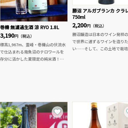
勝沼 アルガブランカ クラ
750ml
2,200
円（税込）
巻機 無濾過生酒 涼 RYO 1.8L
3,190
勝沼醸造は日本のワイン発祥
円（税込）
で世界に通ずるワインを造り
標高1,967m、霊峰・巻機山の伏流水
い……そして、この土地で栽培
で仕込まれる南魚沼のテロワールを
てきた日本固有の甲州種から
存分に活かした夏限定の純米酒！
通ずるワインを造りたいとい
自社精米による扁平精米と、旨味層
「夢」から独自な醸造法の開
を残すマイクロバブル洗米により、
定観念にとらわれない新しい
繊細でありながらも芯のある酒質に
みにより、世界的評価の高い国
仕上げました。
インを生み出したワイナリーで
メロンやバナナを思わせる果実の香
り。低温中期発酵・G74酵母を用いた
今や日本のワインは人気が高
発酵で実現した、軽やかで爽やかな
つありますが、まだ日本のワ
飲み心地。低アル設計ながら、程よ
無名だったころに、数々の世
い酸と梨のようなふくよかな果実感
コンクールで入賞を果たし日