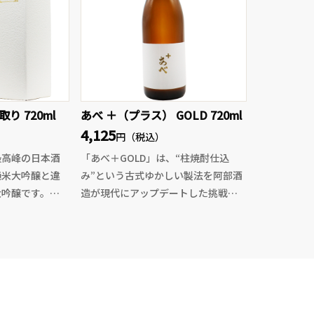
してグラスに注げば上品な味わい
と上質な旨味を
に、ダレる事の無い爽快感が楽しめ
い。
ます。蔵からはその香味のイメージ
は限りなく青だとコメントを頂いて
おりますが、まさに夏の青空のよう
な清々しさの溢れる季節限定活性生
酒です。
り 720ml
あべ ＋（プラス） GOLD 720ml
4,125
円（税込）
最高峰の日本酒
「あべ＋GOLD」は、“柱焼酎仕込
純米大吟醸と違
み”という古式ゆかしい製法を阿部酒
大吟醸です。
造が現代にアップデートした挑戦的
く低温管理の
な一本。
時間と手間のか
上品な旨みと甘みが広がったかと思
込まれた大吟
えば、後口に向かってスパッと切れ
味、吟醸香も素
る鋭いキレ。焼酎の添加タイミング
瑞々しく1ラン
を“搾り直前”に設定することで、口
手を別の世界へ
に含んだ瞬間から焼酎の個性が立ち