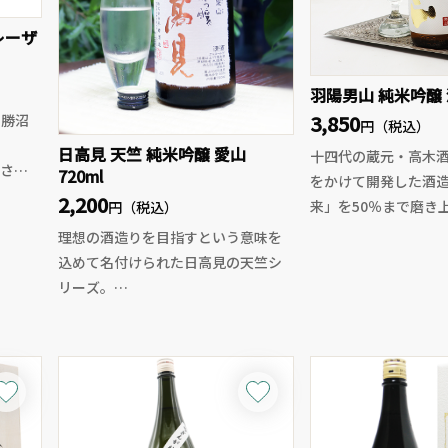
レーザ
羽陽男山 純米吟醸 酒
3,850
の勝沼
円（税込）
た
日高見 天竺 純米吟醸 愛山
十四代の蔵元・高木
され
720ml
をかけて開発した酒
世界に
2,200
来」を50％まで磨き
円（税込）
う
米吟醸。
理想の酒造りを目指すという意味を
発や固
穏やかで上品な香り
込めて名付けられた日高見の天竺シ
取り組
当たりと酒未来なら
リーズ。
産ワ
で柔らかな旨味が広
今回は兵庫県産の愛山を使用した純
す。
華やかさを競うので
米吟醸酒。今や巷では幻の酒米と呼
の魅力を丁寧に引き
ばれている愛山ですが、その味わい
まりつ
で、後口はすっとキ
は口に含めば柔らかく丸みがありま
インが
食事に寄り添いなが
す。品の良い酸味が全体をしっかり
界的な
と酒米の個性を楽し
とまとめてくれ、華やかで上品な香
本のワ