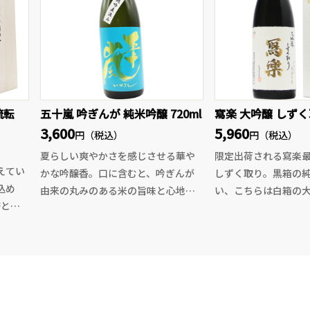
酒未来が持つ透明感
りにバランスの取れた味わいは愛山
でもあ
存分にご堪能くださ
の特徴が充分に引き出されていま
す。
年々評価の高まっている天竺シリー
ズの中でも入荷量の少ない限定品で
橘系の
す。
を引き
流転
五十嵐 吟ぎんが 純米吟醸 720ml
寫楽 大吟醸 しずく取
を発揮
3,600
5,960
円（税込）
円（税込）
ントさ
いる、
夏らしい爽やかさを感じさせる華や
限定出荷される寫楽
沼醸
えてい
かな吟醸香。口に含むと、吟ぎんが
しずく取り。黒箱の
いるレ
込め
由来の丸みのある米の旨味と心地よ
い、こちらは白箱の
と一緒
と、
い甘みが瑞々しく広がり、そこへ五
鑑評会出品酒と同じ
ビ醤油
十嵐らしい伸びやかな酸が重なりま
中、醪から一滴一滴
を思い
『不変
す。さらに直汲みならではのきめ細
かるしずく取りで仕
に根ざ
かなガス感が舌を心地よく刺激し、
醸。上品で繊細な風
き上げ
ジューシーな味わいを軽快に引き締
晴らしく、果実の様に
事な
拓くプ
めます。
ク上の味わいは飲み