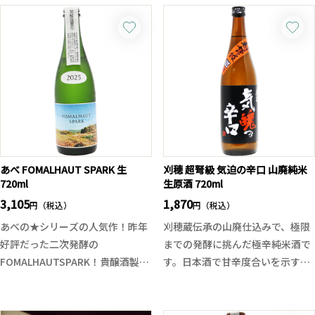
あべ FOMALHAUT SPARK 生
刈穂 超弩級 気迫の辛口 山廃純米
720ml
生原酒 720ml
3,105
1,870
円（税込）
円（税込）
あべの★シリーズの人気作！昨年
刈穂蔵伝承の山廃仕込みで、極限
好評だった二次発酵の
までの発酵に挑んだ極辛純米酒で
FOMALHAUTSPARK！貴醸酒製法
す。日本酒で甘辛度合いを示すの
を取り入れた濃醇甘口な日本酒で
は日本酒度。そして大辛口と言わ
す。そのスウィートなスパークリ
れる数値は＋6以上ですが今回は
ングな味わいは、ドライよりも甘
それを圧倒的に上回る＋25。