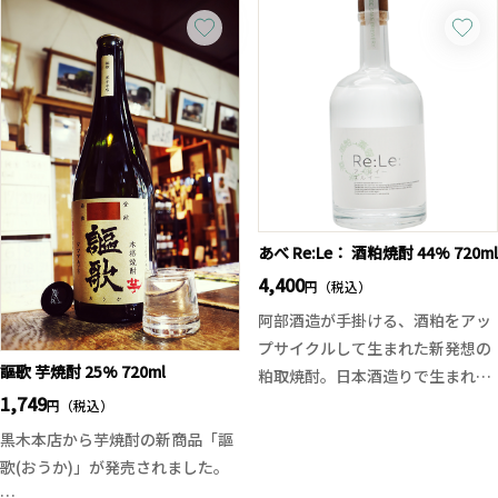
めなスパークリングがお好きな方
もちろんただ辛いだけでなく、そ
にはお勧めの一本。甘味と酸味が
れに応える重厚な旨味とハードな
しっかりと調和しており、アルコ
キレを持った深みのある辛さが特
ール度数も低目でシュワシュワと
長です。日本酒の概念を超越した
した味わいは飲みやすい酒質に仕
季節限定酒の味わいをお試しくだ
上がっております。
さい。
※ガス圧が強いため、開栓はキリ
ではなく通常王冠栓から少しずつ
ガスを抜いてください。活性にご
あべ Re:Le： 酒粕焼酎 44% 720ml
り酒と全く製造方法が違いますの
4,400
円（税込）
で、キリでの開栓は行わないでく
阿部酒造が手掛ける、酒粕をアッ
ださい。
プサイクルして生まれた新発想の
謳歌 芋焼酎 25% 720ml
粕取焼酎。日本酒造りで生まれる
1,749
酒粕を減圧蒸留で二度丁寧に仕上
円（税込）
げることで、酒粕特有の重さを抑
黒木本店から芋焼酎の新商品「謳
え、クリアな飲み口と日本酒由来
歌(おうか)」が発売されました。
の上品な香りを引き出しました。