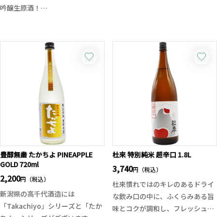
季節限定品となります。全て中取
吟醸生原酒！
も楽な四合瓶タイプとなります。
りの無調整生原酒となっており、
香川県産米「オオセト」を60％ま
吟醸香と上品な酒質で、酸味・甘
で磨き上げ、フレッシュで心地よ
味のバランスが良い食前、食中酒
い香りとともに、米の優しい旨み
となります。
が感じられる一本。後口もスッキ
今回は二つの酒米がタッグを組ん
リとキレよく、透明感のある味わ
で登場！希少米とされている「愛
いが魅力です。
山」と新潟の酒米で高千代酒造が
生酒ならではのフレッシュ感と爽
十八番の「一本〆」を使用。南国
快な飲み口は白身魚の刺身やカル
系の果実を彷彿とさせる華やかで
パッチョ、冷奴、シラスおろし、
明るくなるような香り、飲み口も
青菜のおひたしなどと相性良しで
綺麗でサラーっとまるでシルクの
す。
ような口当たり。そして濃醇な米
豊醇無盡 たかちよ PINEAPPLE
杜來 特別純米 超辛口 1.8L
の旨味と甘味が一気に広がり、鮮
GOLD 720ml
3,740
円（税込）
やかに開いていきます。そして後
2,200
円（税込）
杜來慣れではのキレのあるドライ
味はしっかりとキレていき、品の
新潟県の高千代酒造には
な飲み口の中に、ふくらみある旨
ある余韻だけ残ります。ガッツリ
「Takachiyo」シリーズと「たか
味とコクが調和し、フレッシュな
とした旨味と流れるようなキレ