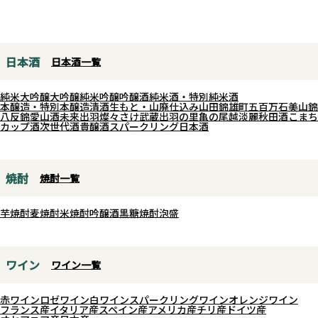
「SUSHIDA」が登場！
「味・色・香り」をそれぞれ最適
ラベルには“魚”偏に“七田”と書
な状態へと磨き上げました。
く、力強い造語の漢字が刻まれ、
白麹・常圧蒸留ならではの力強い
日本酒
日本酒一覧
その味わいを端的に物語ります。
麦の旨みに、長期熟成が生み出す
口に含めば優しい甘味に清涼な香
まろやかで深みのある甘みと芳醇
純米大吟醸
大吟醸
純米吟醸
吟醸酒
純米酒・特別純米酒
りが重なります。そしてスッと美
な樽香が美しく調和。264回の満
本醸造・特別本醸造
清酒
生もと・山廃仕込み
山田錦
雄町
五百万石
美山錦
八反錦
愛山
酒未来
出羽燦々
さけ武蔵
出羽の里
亀の尾
越淡麗
秋田酒こまち
しく引く辛口のキレが後味をまと
月と新月を経て辿り着いた、透き
カップ酒
次世代酒
貴醸酒
スパークリング日本酒
め、抜群の透明感と余韻のキレを
通るようにやさしく奥深い味わい
演出します。
が広がります。時が育てた唯一無
脂ののったマグロやブリ、アジフ
二の贅沢な一杯を、ゆっくりとご
焼酎
焼酎一覧
ライ、旬の焼き魚、そして九州名
堪能ください。
物のゴマサバまで、素材の風味を
芋焼酎
麦焼酎
米焼酎
吟醸酒
黒糖焼酎
泡盛
引き立てる辛口酒です。
ワイン
ワイン一覧
赤ワイン
ロゼワイン
白ワイン
スパークリングワイン
オレンジワイン
フランス産
イタリア産
スペイン産
アメリカ産
チリ産
ドイツ産