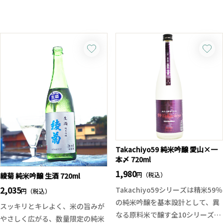
アルコール度数は44%。一般的な
主原料には黒木本店が手掛けてい
焼酎より濃厚なため、ソーダ割り
る「甦る大地の会」で生産したタ
やお湯割りでは普段より少ない量
マアカネを使用しており、麹米に
でも豊かな香りと味わいを楽しめ
は宮崎県産のヒノヒカリを黒麹で
ます。口当たりは驚くほどなめら
仕込んでおります。以前に試験仕
かで、後からふわりと広がる清酒
込みをしていたタマアカネの改良
らしい余韻が心地よい一本です。
版を限定出荷の商品として定番化
さらに、蒸留後の酒粕は自社田の
されました。
肥料として再利用し、そのお米か
ら再び酒を醸す循環型の酒造りを
謳歌という喜びを分かち合うとい
実現。環境への配慮と酒蔵の技術
う意味合いの言葉が示す通り温暖
が融合した、阿部酒造ならではの
な宮崎の気候を表しているような
Takachiyo59 純米吟醸 愛山×一
一本です。
本〆 720ml
華やかで豊かな香りと味わいは飲
んだ人やその空間を明るく陽気な
1,980
円（税込）
綾菊 純米吟醸 生酒 720ml
気分に変えてくれるような焼酎に
2,035
Takachiyo59シリーズは精米59％
円（税込）
なって欲しいという意味合いが込
の純米吟醸を基本設計として、異
スッキリとキレよく、米の旨みが
められています。こちらは一人〜
なる原料米で醸す全10シリーズの
やさしく広がる、数量限定の純米
二人で飲み切りやすく、持ち運び