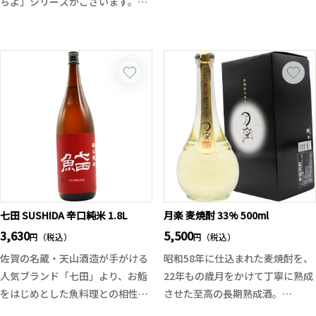
ちよ」シリーズがございます。
キレが爽快に駆け抜けます。
味。力強くもしなやかで、ダレた
Takachiyoが米違いの美味しさを
冷やにすれば鋭く冴え、燗では旨
り舌に残らない、柔よく剛を制し
追求するシリーズであれば、たか
味がふくらむ万能の辛口純米。
ているTakachiyoの限定酒です。
ちよは果実がテーマのお酒となっ
「杜氏の魂が時代を超えて挑戦す
ています。
る」新たな六花の味わいをお楽し
今回はその名の通り、南国トロピ
みください。
カルな完熟パインです！濃厚且つ
滑らかな旨味と甘味、開けたてに
はガス感があり、溌溂とした味わ
い。無濾過のフレッシュさとジュ
ーシーさが広がり、余韻も長めで
楽しめる夏季限定酒です。
七田 SUSHIDA 辛口純米 1.8L
月楽 麦焼酎 33% 500ml
3,630
5,500
円（税込）
円（税込）
佐賀の名蔵・天山酒造が手がける
昭和58年に仕込まれた麦焼酎を、
人気ブランド「七田」より、お鮨
22年もの歳月をかけて丁寧に熟成
をはじめとした魚料理との相性を
させた至高の長期熟成酒。
徹底的に追求した、新シリーズ
タンクと樽での熟成を繰り返し、