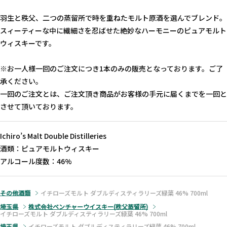
羽生と秩父、二つの蒸留所で時を重ねたモルト原酒を選んでブレンド。
スィーティーな中に繊細さを忍ばせた絶妙なハーモニーのピュアモルト
ウィスキーです。
※お一人様一回のご注文につき1本のみの販売となっております。ご了
承ください。
一回のご注文とは、ご注文頂き商品がお客様の手元に届くまでを一回と
させて頂いております。
Ichiro’s Malt Double Distilleries
酒類：ピュアモルトウィスキー
アルコール度数：46%
その他酒類
イチローズモルト ダブルディスティラリーズ緑葉 46% 700ml
埼玉県
株式会社ベンチャーウイスキー(秩父蒸留所)
イチローズモルト ダブルディスティラリーズ緑葉 46% 700ml
埼玉県
イチローズモルト ダブルディスティラリーズ緑葉 46% 700ml